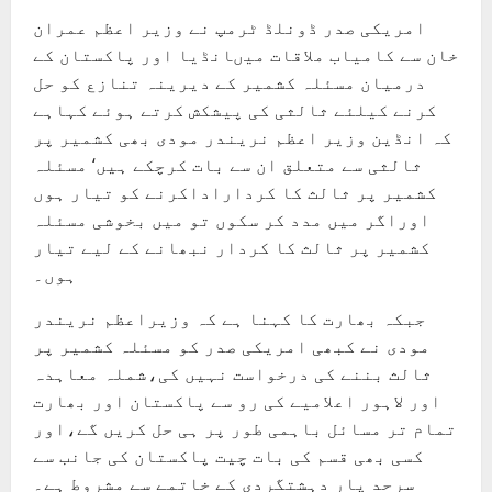
امریکی صدر ڈونلڈ ٹرمپ نے وزیر اعظم عمران
خان سے کامیاب ملاقات میںانڈیا اور پاکستان کے
درمیان مسئلہ کشمیر کے دیرینہ تنازع کو حل
کرنے کیلئے ثالثی کی پیشکش کرتے ہوئے کہاہے
کہ انڈین وزیر اعظم نریندر مودی بھی کشمیر پر
ثالثی سے متعلق ان سے بات کرچکے ہیں‘ مسئلہ
کشمیر پر ثالث کا کرداراداکرنے کو تیار ہوں
اوراگر میں مدد کر سکوں تو میں بخوشی مسئلہ
کشمیر پر ثالث کا کردار نبھانے کے لیے تیار
ہوں۔
جبکہ بھارت کا کہنا ہے کہ وزیراعظم نریندر
مودی نے کبھی امریکی صدر کو مسئلہ کشمیر پر
ثالث بننے کی درخواست نہیں کی،شملہ معاہدہ
اور لاہور اعلامیے کی رو سے پاکستان اور بھارت
تمام تر مسائل باہمی طور پر ہی حل کریں گے،اور
کسی بھی قسم کی بات چیت پاکستان کی جانب سے
سرحد پار دہشتگردی کے خاتمے سے مشروط ہے۔