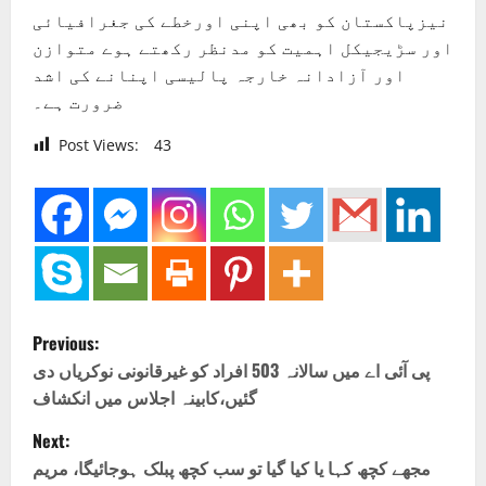
نیزپاکستان کو بھی اپنی اورخطے کی جغرافیائی
اور سڑیجیکل اہمیت کو مدنظر رکھتے ہوے متوازن
اور آزادانہ خارجہ پالیسی اپنانے کی اشد
ضرورت ہے۔
Post Views:
43
P
Previous:
o
پی آئی اے میں سالانہ 503 افراد کو غیرقانونی نوکریاں دی
گئیں،کابینہ اجلاس میں انکشاف
s
Next:
t
مجھے کچھ کہا یا کیا گیا تو سب کچھ پبلک ہوجائیگا، مریم