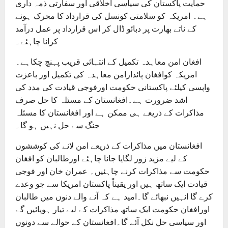
حمایت پاکستان کی سیاسی اخلاقی اور سفارتی ذمہ داری
ہے۔ امریکہ کو سلامتی کونسل کی قرارداد کا محرک ہونے
کے ناتے بھارت پر دبائو ڈال کر اس قرارداد پر عمل درآمد
کرانا چاہئے۔
افغان امن معاہدہ تکمیل کے انتہائی قریب پہنچ چکاہے۔
امریکہ کوافغان پائدارامن معاہدہ کی تکمیل اور باعزت
واپسی کیلئے پاکستانی حکومت اورفوجی قیادت کی مدد کی
اشد ضرورت ہے۔افغانستان کے مسئلہ کا حل صرف
مذاکرات کے ذریعے ہی ممکن ہے اور افغانستان کا مسئلہ
جنگ سے حل نہیں ہو گا۔
افغانستان میں مذاکرات کے ذریعے امن لانے کی کوششوں
کے لیے مزید زور لگایا جانا چاہئے اورطالبان کو افغان
حکومت سے مذاکرات کرنے چاہئیں۔ عمران خان اور فوجی
قیادت ایک ساتھ ہیں اور یقیناً پاکستان امریکا سے جو وعدے
کرے گا انہیں نبھائے گا۔امید ہے کہ آنے والے دنوں میں طالبان
اورافغان حکومت ایک ساتھ مذاکرات کے لیے تیار ہوپائیں گے
اور سیاسی حل نکل آئے گا۔افغانستان کے حوالے سے دونوں