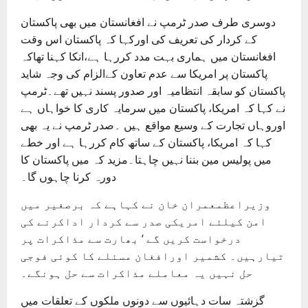
دوسری طرف صدر ٹرمپ نے افغانستان میں بھی پاکستان
کے کردار کی تعریف کی اورکہا کہ پاکستان اس وقت
افغانستان میں ہماری بہت مدد کررہا ہے،انکا کہنا تھاکہ
پاکستان پر امریکا سے عدم تعاون کےالزام کی وجہ شاید
پاکستان کو سابقہ انتظامیہ اور صدور پسند نہیں تھے۔ٹرمپ
نے کہا کہ امریکا، پاکستان میں سرمایہ کاری کا خواہاں ہے
اوروہاں تجارت کے وسیع مواقع ہیں ۔صدر ٹرمپ نے یہ بھی
کہا کہ امریکا، پاکستان کے ساتھ کام کررہا ہے اور خطے
میں پولیس مین بننا نہیں چاہتا۔مزید کہ میں پاکستان کا
دورہ کرنا چاہوں گا۔
وزیراعظمعمران خان نے کہاہے کہ برصغیر میں
امن کیلئے امریکی صدر سے کردار اداکرنے کی
درخواست کریں گے ‘ بھارت سے مذاکرات پر
تیارہیں۔ کشمیر اورافغان مسئلے کا کوئی فوجی
حل نہیں یہ معاملے مذاکرات سے حل ہونگے۔
گزشتہ سات دہائیوں سے دونوں ملکوں کے تعلقات میں