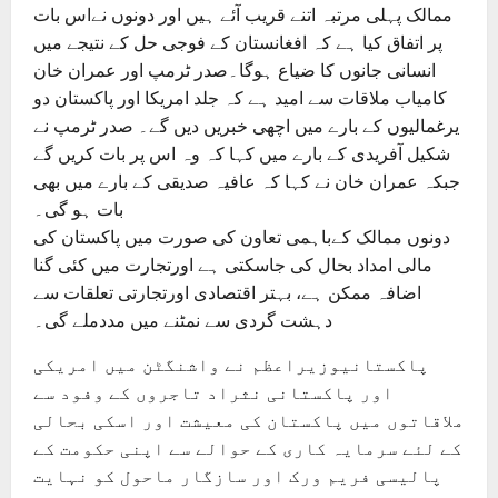
ممالک پہلی مرتبہ اتنے قریب آئے ہیں اور دونوں نےاس بات
پر اتفاق کیا ہے کہ افغانستان کے فوجی حل کے نتیجے میں
انسانی جانوں کا ضیاع ہوگا۔صدر ٹرمپ اور عمران خان
کامیاب ملاقات سے امید ہے کہ جلد امریکا اور پاکستان دو
یرغمالیوں کے بارے میں اچھی خبریں دیں گے۔ صدر ٹرمپ نے
شکیل آفریدی کے بارے میں کہا کہ وہ اس پر بات کریں گے
جبکہ عمران خان نے کہا کہ عافیہ صدیقی کے بارے میں بھی
بات ہو گی۔
دونوں ممالک کےباہمی تعاون کی صورت میں پاکستان کی
مالی امداد بحال کی جاسکتی ہے اورتجارت میں کئی گنا
اضافہ ممکن ہے، بہتر اقتصادی اورتجارتی تعلقات سے
دہشت گردی سے نمٹنے میں مددملے گی۔
پاکستانیوزیراعظم نے واشنگٹن میں امریکی
اور پاکستانی نثراد تاجروں کے وفود سے
ملاقاتوں میں پاکستان کی معیشت اور اسکی بحالی
کے لئے سرمایہ کاری کے حوالے سے اپنی حکومت کے
پالیسی فریم ورک اور سازگار ماحول کو نہایت