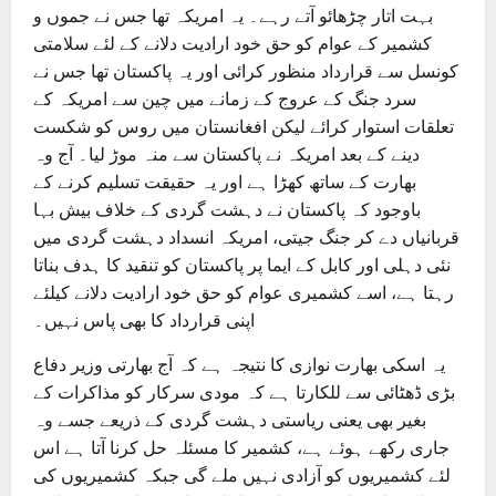
بہت اتار چڑھائو آتے رہے۔ یہ امریکہ تھا جس نے جموں و
کشمیر کے عوام کو حق خود ارادیت دلانے کے لئے سلامتی
کونسل سے قرارداد منظور کرائی اور یہ پاکستان تھا جس نے
سرد جنگ کے عروج کے زمانے میں چین سے امریکہ کے
تعلقات استوار کرائے لیکن افغانستان میں روس کو شکست
دینے کے بعد امریکہ نے پاکستان سے منہ موڑ لیا۔ آج وہ
بھارت کے ساتھ کھڑا ہے اور یہ حقیقت تسلیم کرنے کے
باوجود کہ پاکستان نے دہشت گردی کے خلاف بیش بہا
قربانیاں دے کر جنگ جیتی، امریکہ انسداد دہشت گردی میں
نئی دہلی اور کابل کے ایما پر پاکستان کو تنقید کا ہدف بناتا
رہتا ہے، اسے کشمیری عوام کو حق خود ارادیت دلانے کیلئے
اپنی قرارداد کا بھی پاس نہیں۔
یہ اسکی بھارت نوازی کا نتیجہ ہے کہ آج بھارتی وزیر دفاع
بڑی ڈھٹائی سے للکارتا ہے کہ مودی سرکار کو مذاکرات کے
بغیر بھی یعنی ریاستی دہشت گردی کے ذریعے جسے وہ
جاری رکھے ہوئے ہے، کشمیر کا مسئلہ حل کرنا آتا ہے اس
لئے کشمیریوں کو آزادی نہیں ملے گی جبکہ کشمیریوں کی