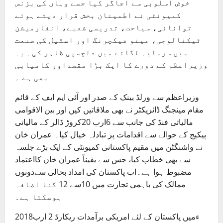
خوش اسلوبی سے اجاگر کیا جسے وہاں کی بزنس
کمیونٹی نے اطمینان بخش قرار دیتے ہوئے
توانائی، سیاحت، تدریسی شعبے، انفارمیشن
ٹیکنالوجی، مینو فیکچرنگ اور اسٹیل کی صنعت
میں سرمایہ لگانے میں دلچسپی ظاہر کی۔ یہ
وزیراعظم کے دورے کا ایک بڑا مقصداور کامیابی
بھی ہے ۔
وزیراعظم سے ورلڈ بینک کے صدر اور آئی ایم ایف کے قائم
مقام مینجنگ ڈائریکٹر نے بھی ملاقاتیں کیں اور بین الاقوامی
مالیاتی فنڈ کی جانب سے 6ارب 20کروڑ ڈالر کے مالیاتی
پیکیج کے حوالے سے اقدامات پر تبادلہ خیال کیا۔ عمران خان
نے واشنگٹن میں مقیم پاکستانی کمیونٹی کے ایک بڑے جلسہ
سے بھی خطاب کیا، جس سے یقیناً عمران خان کااعتماد
مضبوط ہوا ہے۔اب پاکستان کی امداد بحالی سےدونوں
ممالک کی باہمی تجارت میں 10سے 12 گنا اضافہ
ہوسکتا ہے۔
2018ءمیں پاکستان کے لئے امریکی برآمدات ریکارڈ 2 ارب