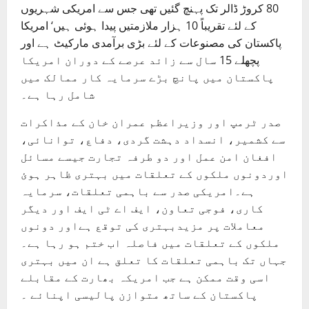
80 کروڑ ڈالر تک پہنچ گئیں تھی جس سے امریکی شہریوں
کے لئے تقریباً 10 ہزار ملازمتیں پیدا ہوئی ہیں‘ امریکا
پاکستان کی مصنوعات کے لئے بڑی برآمدی مارکیٹ ہے اور
پچھلے 15 سال سے زائد عرصے کے دوران امریکا
پاکستان میں پانچ بڑے سرمایہ کار ممالک میں
شامل رہا ہے۔
صدر ٹرمپ اور وزیراعظم عمران خان کے مذاکرات
سے کشمیر، انسداد دہشت گردی، دفاع، توانائی،
افغان امن عمل اور دو طرفہ تجارت جیسے مسائل
اوردونوں ملکوں کے تعلقات میں بہتری ظاہر ہوئ
ہے۔امریکی صدر سے باہمی تعلقات، سرمایہ
کاری، فوجی تعاون، ایف اے ٹی ایف اور دیگر
معاملات پر مزیدبہتری کی توقع ہےاور دونوں
ملکوں کے تعلقات میں فاصلہ اب ختم ہو رہا ہے۔
جہاں تک باہمی تعلقات کا تعلق ہے ان میں بہتری
اسی وقت ممکن ہے جب امریکہ بھارت کے مقابلے
پاکستان کے ساتھ متوازن پالیسی اپنائے ۔