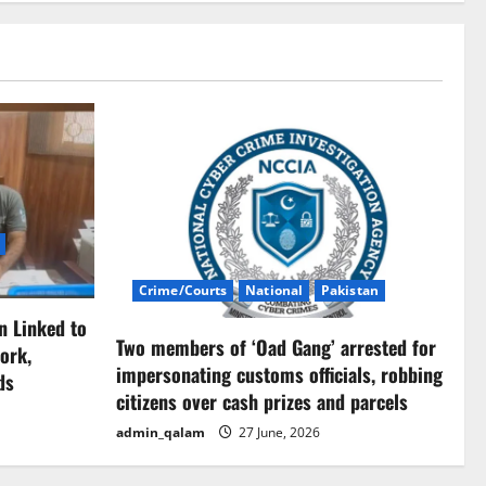
Crime/Courts
National
Pakistan
n Linked to
Two members of ‘Oad Gang’ arrested for
ork,
impersonating customs officials, robbing
ds
citizens over cash prizes and parcels
admin_qalam
27 June, 2026