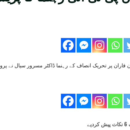
اران پر تحریک انصاف کے رہنما ڈاکٹر مسرور سیال نے پروگرا
ے