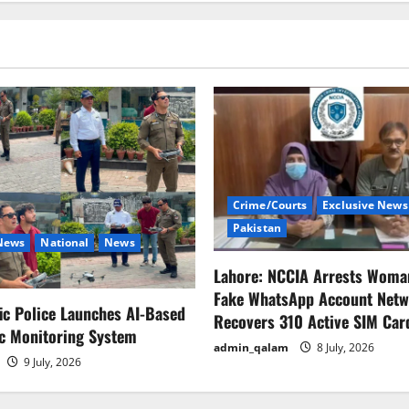
Crime/Courts
Exclusive News
Pakistan
 News
National
News
Lahore: NCCIA Arrests Woma
Fake WhatsApp Account Netw
fic Police Launches AI-Based
Recovers 310 Active SIM Car
ic Monitoring System
admin_qalam
8 July, 2026
9 July, 2026