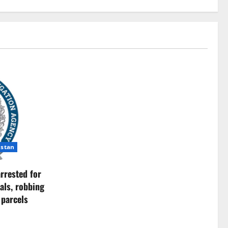
istan
rrested for
als, robbing
 parcels