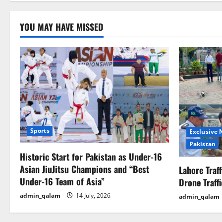
o
n
YOU MAY HAVE MISSED
Sports
Exclusive
Pakistan
Historic Start for Pakistan as Under-16
Asian JiuJitsu Champions and “Best
Lahore Traf
Under-16 Team of Asia”
Drone Traff
admin_qalam
14 July, 2026
admin_qalam