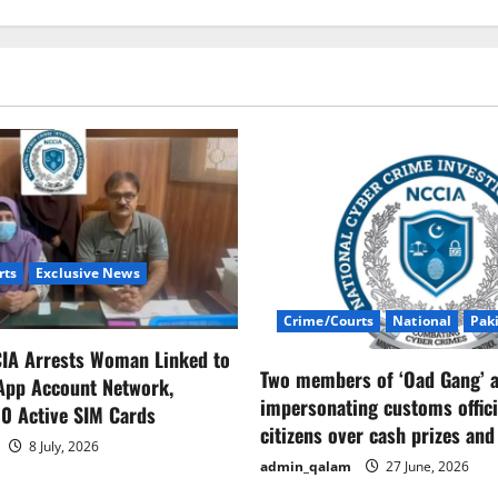
rts
Exclusive News
Crime/Courts
National
Pak
CIA Arrests Woman Linked to
Two members of ‘Oad Gang’ a
App Account Network,
impersonating customs offici
0 Active SIM Cards
citizens over cash prizes and
8 July, 2026
admin_qalam
27 June, 2026