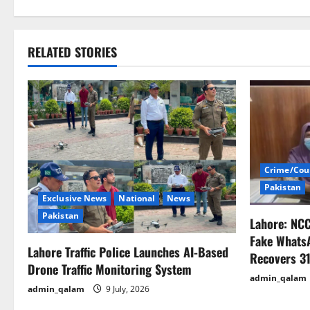
s
t
RELATED STORIES
n
a
v
i
Crime/Cou
Pakistan
g
Exclusive News
National
News
Pakistan
Lahore: NC
a
Fake Whats
Lahore Traffic Police Launches AI-Based
t
Recovers 31
Drone Traffic Monitoring System
admin_qalam
i
admin_qalam
9 July, 2026