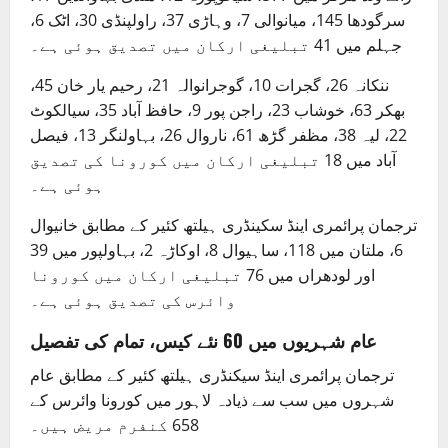
سرگودھا 145، میانوالی 7، وہاڑی 37، راولپنڈی 30، اٹک 6،
جہلم میں 41 تبلیغی ارکان میں تصدیق ہوئی ہے۔
ننکانہ 26، گجرات 10، گوجرانوالہ 21، رحیم یار خان 45،
بھکر 63، خوشاب 23، راجن پور 9، حافظ آباد 35، سیالکوٹ
22، لیہ 38، مظفر گڑھ 61، ناروال 26، بہاولنگر 13، فیصل
آباد میں 18 تبلیغی ارکان میں کورونا کی تصدیق
ہوئی ہے۔
ترجمان پرائمری اینڈ سکینڈری ہیلتھ کئیر کے مطابق خانیوال
6، ملتان میں 118، ساہیوال 8، اوکاڑہ 2، بہاولپور میں 39
اور لودھراں میں 76 تبلیغی ارکان میں کورونا
وائرس کی تصدیق ہوئی ہے۔
عام شہریوں میں 60 نئے کیس، تمام کی تفصیل
ترجمان پرائمری اینڈ سیکنڈری ہیلتھ کئیر کے مطابق عام
شہروں میں سب سے ذیادہ لاہور میں کورونا وائرس کے
658 کنفرم مریض ہیں۔