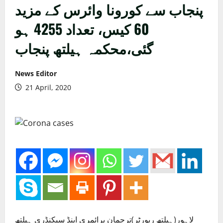
پنجاب سے کورونا وائرس کے مزید
60 کیس، تعداد 4255 ہو
گئی،محکمہ ہیلتھ پنجاب
News Editor
21 April, 2020
لاہور(ہیلتھ رپورٹر)ترجمان پرائمری اینڈ سیکنڈری ہیلتھ