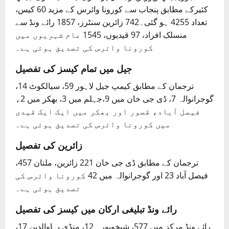
کئیرکے مطابق پنجاب سے کورونا وائرس کے مزید 60 کیس،
تعداد 4255 ہو گئی۔742 زائرین سنٹرز، 1857 رائے ونڈ سے
منسلک افراد، 97 قیدیوں، 1545 عام شہریوں میں
کورونا وائرس کی تصدیق ہوئی ہے۔
جیل میں تمام کیسز کی تفصیل
ترجمان کے مطابق کیمپ جیل لاہور 59، سیالکوٹ 14،
گوجرانوالہ 7، ڈی جی خان میں 9،جہلم میں 3، بھکر میں 2،
فیصل آباد، قصور اور بھکر میں ایک ایک قیدی
میں کورونا وائرس کی تصدیق ہوئی ہے۔
زائرین کی تفصیل
ترجمان کے مطابق ڈی جی خان 221 زائرین، ملتان 457،
فیصل آباد 23 اور گوجرانوالہ میں 42 کورونا وائرس کی
تصدیق ہوئی ہے۔
رائے ونڈ تبلیغی ارکان میں کیسز کی تفصیل
رائے ونڈ مرکز میں 577، شیخوپورہ 12، منڈی بہاوالدین 17،