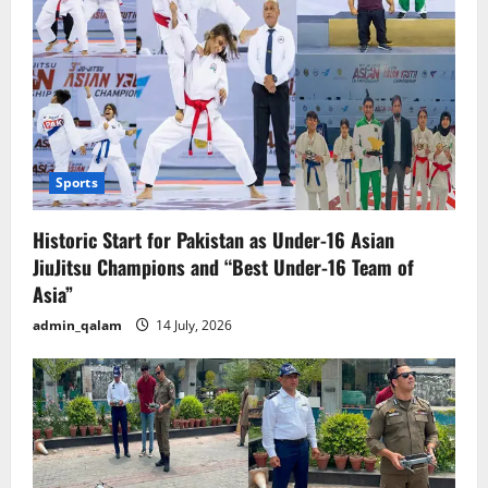
Sports
Historic Start for Pakistan as Under-16 Asian
JiuJitsu Champions and “Best Under-16 Team of
Asia”
admin_qalam
14 July, 2026