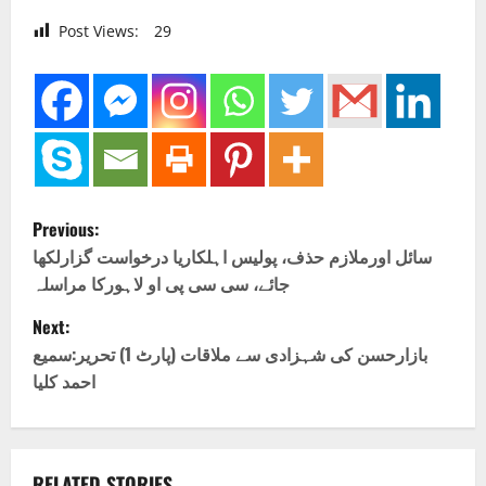
Post Views:
29
P
Previous:
o
سائل اورملازم حذف، پولیس اہلکاریا درخواست گزارلکھا
جائے، سی سی پی او لاہورکا مراسلہ
s
Next:
t
بازارحسن کی شہزادی سے ملاقات (پارٹ 1) تحریر:سمیع
احمد کلیا
n
a
RELATED STORIES