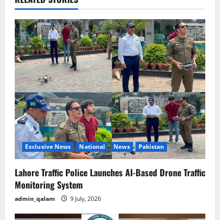
v
i
g
a
t
i
o
n
Exclusive News
National
News
Pakistan
Lahore Traffic Police Launches AI-Based Drone Traffic
Monitoring System
admin_qalam
9 July, 2026