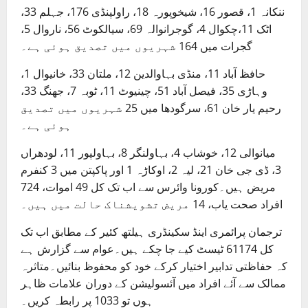
ننکانہ 1، قصور 16، شیخوپورہ 18، راولپنڈی 176، جہلم 33،
اٹک 11،چکوال 4، گوجرانوالہ 69، سیالکوٹ 56، ناروال 5،
گجرات میں 164 شہریوں میں تصدیق ہوئی ہے۔
حافظ آباد 11، منڈی بہاوالدین 12، ملتان 33، خانیوال 1،
وہاڑی 35، فیصل آباد 51، چینیوٹ 11، ٹوبہ 7، جھنگ 33،
رحیم یار خان 61، سرگودھا میں 25 شہریوں میں تصدیق
ہوئی ہے۔
میانوالی 12، خوشاب 4، بہاولنگر 8، بہاولپور 11، لودھراں
3، ڈی جی خان 21، لیہ 2، اوکاڑہ 1 اور پاکپتن میں 3 کنفرم
مریض ہیں۔کورونا وائرس سے اب تک کل 49 اموات، 724
افراد صحت یاب، 14 مریض تشویشناک حالت میں ہیں۔
ترجمان پرائمری اینڈ سکینڈری ہیلتھ کئیر کے مطابق اب تک
کل 61174 ٹیسٹ کیے جا چکے ہیں۔عوام سے گزارش ہے
کہ حفاظتی تدابیر اختیار کرکے خود کو محفوظ بنائیں۔متاثرہ
ممالک سے آئے افراد میں آئسولیشن کے دوران علامات ظاہر
ہوں تو 1033 پر رابطہ کریں۔