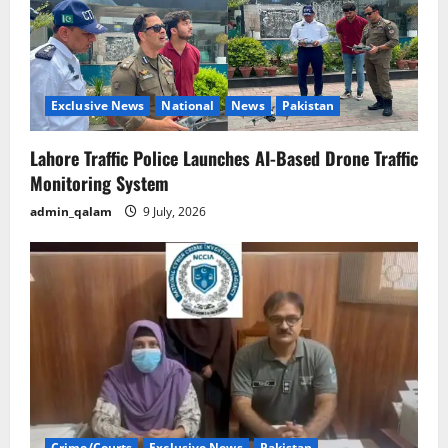
Exclusive News
National
News
Pakistan
Lahore Traffic Police Launches AI-Based Drone Traffic
Monitoring System
admin_qalam
9 July, 2026
Crime/Courts
Exclusive News
Pakistan