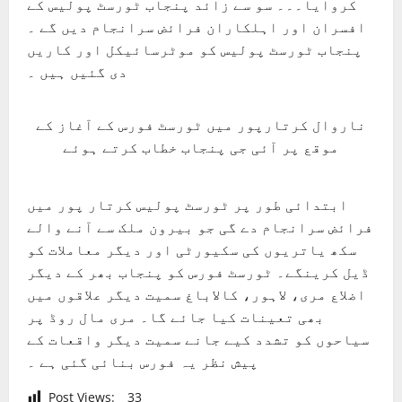
کروایا۔۔۔ سو سے زائد پنجاب ٹورسٹ پولیس کے
افسران اور اہلکاران فرائض سرانجام دیں گے ۔
پنجاب ٹورسٹ پولیس کو موٹرسائیکل اور کاریں
دی گئیں ہیں ۔
ناروال کرتارپور میں ٹورسٹ فورس کے آغاز کے
موقع پر آئی جی پنجاب خطاب کرتے ہوئے
ابتدائی طور پر ٹورسٹ پولیس کرتار پور میں
فرائض سرانجام دے گی جو بیرون ملک سے آنے والے
سکھ یاتریوں کی سکیورٹی اور دیگر معاملات کو
ڈیل کرینگے۔ ٹورسٹ فورس کو پنجاب بھر کے دیگر
اضلاع مری، لاہور، کالاباغ سمیت دیگر علاقوں میں
بھی تعینات کیا جائے گا۔ مری مال روڈ پر
سیاحوں کو تشدد کیے جانے سمیت دیگر واقعات کے
پیش نظر یہ فورس بنائی گئی ہے ۔
Post Views:
33