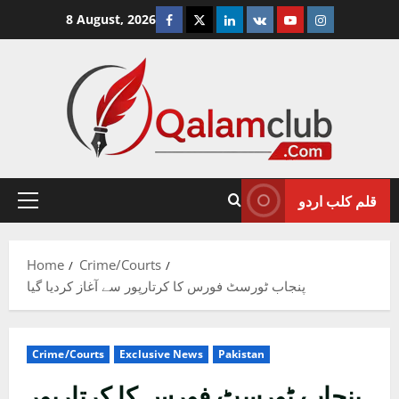
Skip
Facebook
Twitter
Linkedin
VK
Youtube
Instagram
8 August, 2026
to
content
قلم کلب اردو
Primary
Menu
Home
Crime/Courts
پنجاب ٹورسٹ فورس کا کرتارپور سے آغاز کردیا گیا
Crime/Courts
Exclusive News
Pakistan
پنجاب ٹورسٹ فورس کا کرتارپور