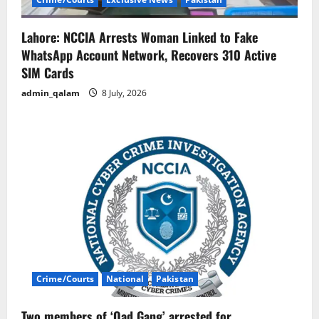
Lahore: NCCIA Arrests Woman Linked to Fake
WhatsApp Account Network, Recovers 310 Active
SIM Cards
admin_qalam
8 July, 2026
Crime/Courts
National
Pakistan
Two members of ‘Oad Gang’ arrested for