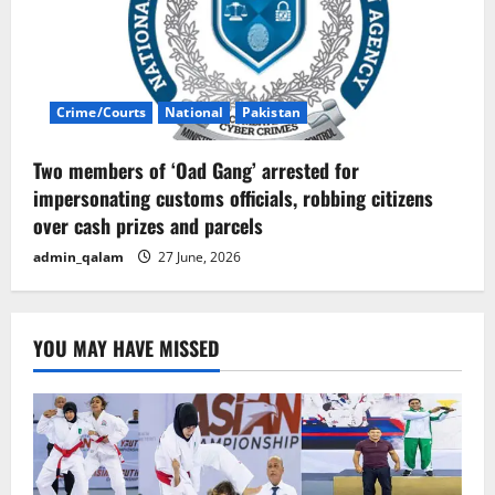
Crime/Courts
National
Pakistan
Two members of ‘Oad Gang’ arrested for
impersonating customs officials, robbing citizens
over cash prizes and parcels
admin_qalam
27 June, 2026
YOU MAY HAVE MISSED