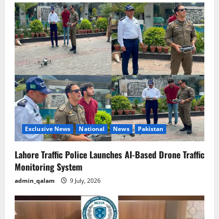
i
g
a
t
i
o
n
Exclusive News
National
News
Pakistan
Lahore Traffic Police Launches AI-Based Drone Traffic
Monitoring System
admin_qalam
9 July, 2026