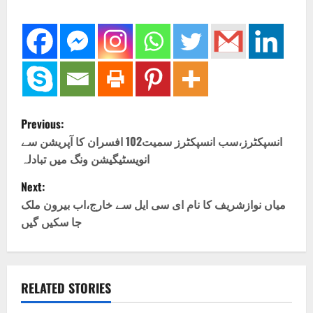
P
Previous:
o
انسپکٹرز،سب انسپکٹرز سمیت102 افسران کا آپریشن سے
انویسٹیگیشن ونگ میں تبادلہ
s
Next:
t
میاں نوازشریف کا نام ای سی ایل سے خارج،اب بیرون ملک
جا سکیں گیں
n
a
v
RELATED STORIES