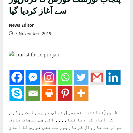
سے آغاز کردیا گیا
News Editor
7 November, 2019
لاہور(نمائندہ خصوصی)پنجاب میں سیاحت پولیس
کا آغاز کر دیا گیا،،،، آئی جی پنجاب عارف
نواز نے ناروال کرتارپور سے نئی فورس کا آغاز