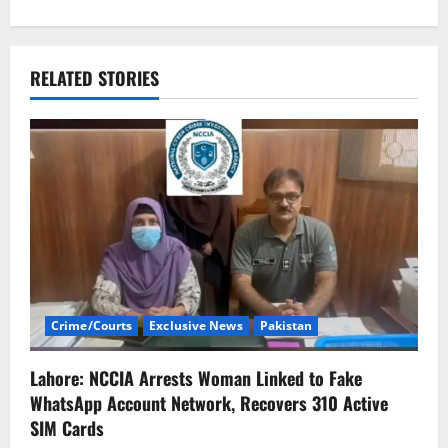
n
a
v
RELATED STORIES
i
g
a
t
i
Crime/Courts
Exclusive News
Pakistan
o
n
Lahore: NCCIA Arrests Woman Linked to Fake
WhatsApp Account Network, Recovers 310 Active
SIM Cards