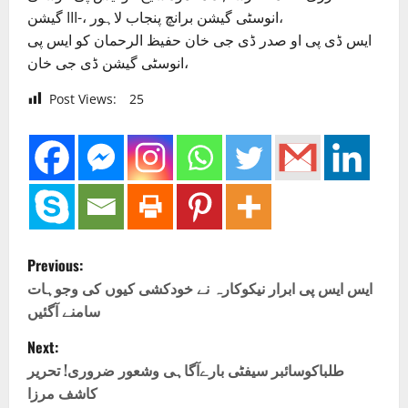
گیشن III-، انوسٹی گیشن برانچ پنجاب لاہور،
ایس ڈی پی او صدر ڈی جی خان حفیظ الرحمان کو ایس پی
انوسٹی گیشن ڈی جی خان،
Post Views:
25
P
Previous:
o
ایس ایس پی ابرار نیکوکارہ نے خودکشی کیوں کی وجوہات
سامنے آگئیں
s
Next:
t
طلباکوسائبر سیفٹی بارےآگاہی وشعور ضروری! تحریر
کاشف مرزا