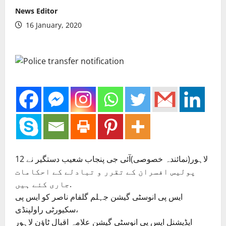
News Editor
16 January, 2020
لاہور(نمائندہ خصوصی)آئی جی پنجاب شعیب دستگیر نے 12
پولیس افسران کے تقرر و تبادلے کے احکامات
جاری کئے ہیں.
ایس پی انوسٹی گیشن جہلم گلفام ناصر کو ایس پی
سکیورٹی راولپنڈی،
ایڈیشنل ایس پی انوسٹی گیشن علامہ اقبال ٹاؤن لاہور