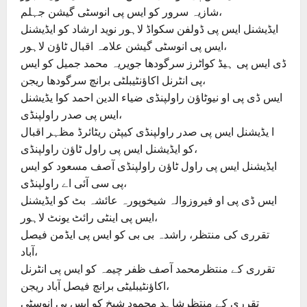
شازیہ سرور کو ایس پی انوسٹی گیشن جہلم،
ایڈیشنل ایس پی ڈولفن سکواڈ لاہور نوید ارشاد کو ایڈیشنل
ایس پی انوسٹی گیشن علامہ اقبال ٹاؤن لاہور،
ڈی ایس پی ہیڈ کواٹرز سرگو
دھا جویریہ محمد جمیل کو ایس
پی انٹرنل اکاؤنٹیبلٹی برانچ سرگودھا ریجن،
ایس ڈی پی او نیوٹاؤن راولپنڈی ضیاء الدین احمد کوا یڈیشنل
ایس پی صدر راولپنڈی،
ا یڈیشنل ایس پی صدر راولپنڈی کیپٹن ریٹائرڈ مظہر اقبال
کو ایڈیشنل ایس پی راول ٹاؤن راولپنڈی،
ایڈیشنل ایس پی راول ٹاؤن راولپنڈی آصف مسعود کو ایس
پی سی آئی اے راولپنڈی،
ایس ڈی پی او فیروزوالہ شیخوپورہ عائشہ بٹ کو ایڈیشنل
ایس پی اینٹی رائٹ یونٹ لاہور،
تقرری کی منتظر، راشدہ بی بی کو ایس پی ایڈمن فیصل
آباد،
تقرری کے منتظرمحمد آصف ظفر چیمہ کو ایس پی انٹرنل
اکاؤنٹیبلیٹی برانچ فیصل آباد ریجن،
تقرری کے منتظرشاہد محمود شیخ کو ایس پی انوسٹی