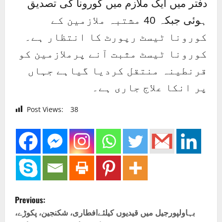
دفتر میں ایک ملازم میں کورونا کی تصدیق
ہوئی جبکہ 40 مشتبہ ملازمین کے
کورونا ٹیسٹ رپورٹ کا انتظار ہے۔
کورونا ٹیسٹ مثبت آنے پرملازمین کو
قرنطینہ منتقل کردیا گیاہے جہاں
پر انکا علاج جاری ہے۔
Post Views:
38
P
Previous:
o
بہاولپورجیل میں قیدیوں کیلئےافطاری، شکنجین، پکوڑے،