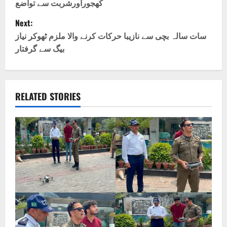
کھجوراورشربت سے تواضع
s
Next:
t
سات سالہ بچی سے نازیبا حرکات کرنے والا ملزم ٹھوکر نیاز
بیگ سے گرفتار
n
a
v
RELATED STORIES
i
g
a
t
i