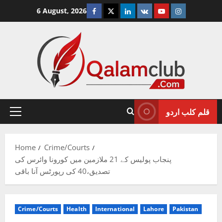
Skip
Facebook
Twitter
Linkedin
VK
Youtube
Instagram
6 August, 2026
to
content
قلم کلب اردو
Primary
Menu
Home
Crime/Courts
پنجاب پولیس کے 21 ملازمین میں کورونا وائرس کی
تصدیق،40 کی رپورٹس آنا باقی
Crime/Courts
Health
International
Lahore
Pakistan