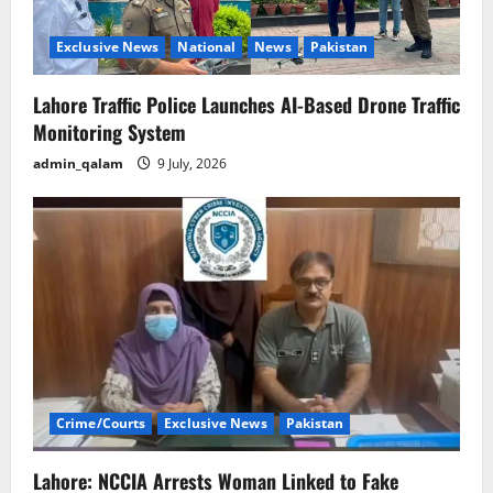
o
n
Exclusive News
National
News
Pakistan
Lahore Traffic Police Launches AI-Based Drone Traffic
Monitoring System
admin_qalam
9 July, 2026
Crime/Courts
Exclusive News
Pakistan
Lahore: NCCIA Arrests Woman Linked to Fake