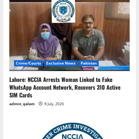
i
g
a
t
i
Crime/Courts
Exclusive News
Pakistan
o
n
Lahore: NCCIA Arrests Woman Linked to Fake
WhatsApp Account Network, Recovers 310 Active
SIM Cards
admin_qalam
8 July, 2026