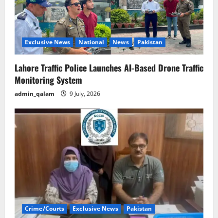
Exclusive News
National
News
Pakistan
Lahore Traffic Police Launches AI-Based Drone Traffic
Monitoring System
admin_qalam
9 July, 2026
Crime/Courts
Exclusive News
Pakistan