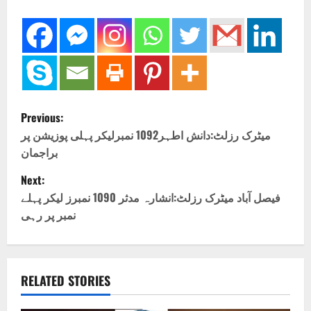
P
Previous:
o
میٹرک رزلٹ:دانش اطہر1092 نمبرلیکر پہلی پوزیشن پر
براجمان
s
Next:
t
فیصل آباد میٹرک رزلٹ:انشارہ مدثر 1090 نمبرز لیکر پہلے
نمبر پر رہی
n
a
v
RELATED STORIES