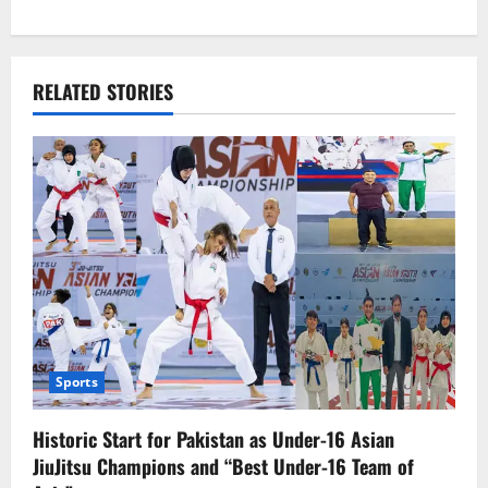
n
a
RELATED STORIES
v
i
g
a
t
i
Sports
o
Historic Start for Pakistan as Under-16 Asian
n
JiuJitsu Champions and “Best Under-16 Team of