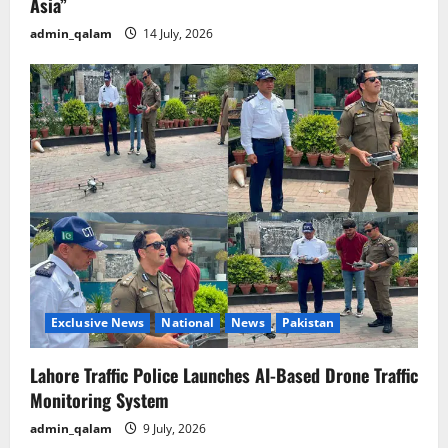
Asia”
admin_qalam
14 July, 2026
Exclusive News
National
News
Pakistan
Lahore Traffic Police Launches AI-Based Drone Traffic
Monitoring System
admin_qalam
9 July, 2026