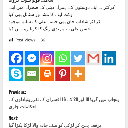
سامنے فوٹو شوٹ کروایا
کرکٹر نے اپنے دوستوں کے ہمراہ دبئی کے صحراہ میں اپنے
وکٹ لینے کا مشہور سٹائل بھی کیا
کرکٹر شاداب خان بھی حسن علی کے ساتھ موجود
حسن علی نے مہندی رنگ کا کرتا زیب تن کیا
Post Views:
36
P
Previous:
o
پنجاب میں گریڈ19 اور20 کے 16 افسران کے تقرروتبادلوں کے
احکامات جاری
s
Next:
t
برقعہ پہن کر لڑکی کو ملنے جانے والا لڑکا پکڑا گیا