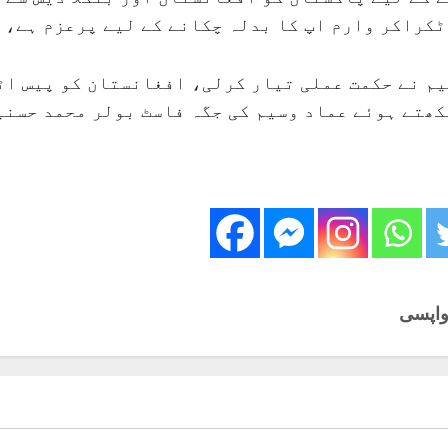
کراکر وارم اپ کا بدلہ چکانے کے لیے پرعزم ہے، ٹ
ٹیم نے حکمت عملی تیار کرلی، افغانستان کو پیس ا
کھتے ہوئے عماد وسیم کی جگہ فاسٹ بولر محمد حسنی
واپسی