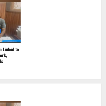
n Linked to
ork,
ds