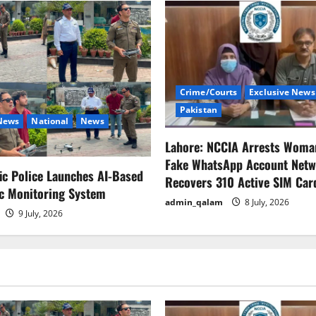
Crime/Courts
Exclusive News
Pakistan
 News
National
News
Lahore: NCCIA Arrests Woma
Fake WhatsApp Account Netw
fic Police Launches AI-Based
Recovers 310 Active SIM Car
ic Monitoring System
admin_qalam
8 July, 2026
9 July, 2026