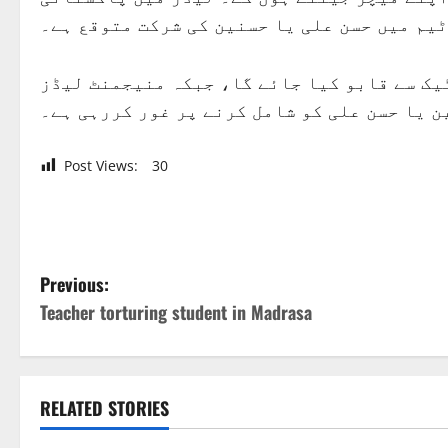
یم میں حسن علی یا حسنین کی شرکت متوقع ہے۔
ٹیک سے قابو کیا جائے گا، جبکہ منیجمنٹ لیڈز
ن یا حسن علی کو شامل کرنے پر غور کررہی ہے۔
Post Views:
30
P
Previous:
Teacher torturing student in Madrasa
o
s
t
RELATED STORIES