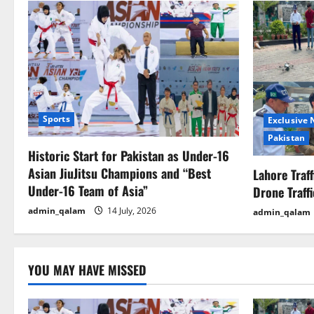
n
a
v
i
g
Sports
Exclusive
Pakistan
a
Historic Start for Pakistan as Under-16
Asian JiuJitsu Champions and “Best
Lahore Traf
t
Under-16 Team of Asia”
Drone Traff
i
admin_qalam
14 July, 2026
admin_qalam
o
n
YOU MAY HAVE MISSED