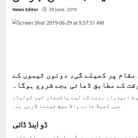
News Editor
29 June, 2019
 مقام پر کھیلے گی، دونوں ٹیموں کے
قت کے مطابق ڈھائی بجے شروع ہوگا۔
بوط امیدوار بننے کے لیے پاکستان ٹیم کولیڈز
میں کھیلا جانے والا میچ جیتنا لازمی ہے۔
ڈو اینڈ ڈائی
اپنے میچز جیتنے ہوں گے۔ لیڈز میں پاکستانی