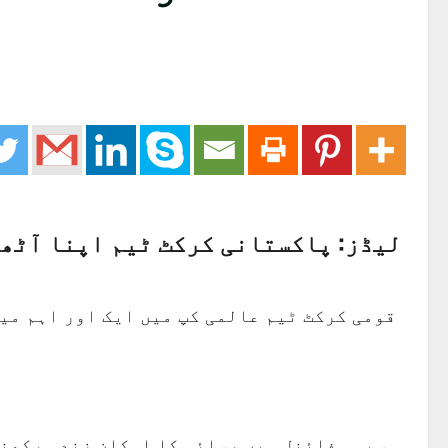
لیڈز: پاکستانی کرکٹ ٹیم اپنا آٹھوا
قومی کرکٹ ٹیم عالمی کپ میں ایک اور اہم می
سیمی فائنل میں رسائی کا امکان زندہ رکھنے