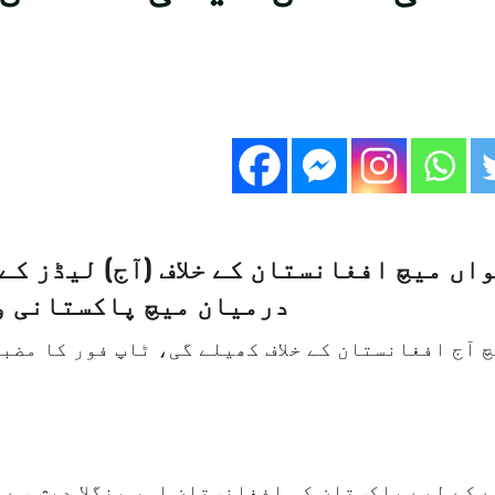
ں میچ افغانستان کے خلاف (آج) لیڈز کے
درمیان میچ پاکستانی و
چ آج افغانستان کے خلاف کھیلے گی، ٹاپ فور کا مض
 کے لیے پاکستان کو افغانستان اور بنگلا دیش سے 