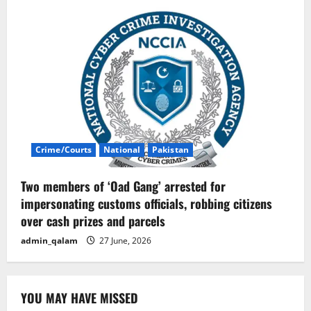
Crime/Courts
National
Pakistan
Two members of ‘Oad Gang’ arrested for
impersonating customs officials, robbing citizens
over cash prizes and parcels
admin_qalam
27 June, 2026
YOU MAY HAVE MISSED