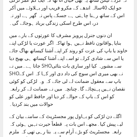
نہ کردے لیکن ساتھ یہ بھی خیال آتا تھا کہ ایک کم عمر لڑکی
جو ایک 40سالہ اندھے کے مکرو فریب اور بہلاوئے میں آکر
اس کے ساتھ رہنا چاہتی ہے جسکے پاس نہ گھر ہے اور نہ
در، اس طرح اسکی زندگی برباد ہوجائے گی۔
ان دنوں جنرل پرویز مشرف کا عورتوں کے بارے میں
بنایاہواقانون نافظ نہیں ہوا تھاکہ اگر عورت یا لڑکی اپنے
خاوند یا باپ کی عزت کو روند کر اپنے آشنا کیساتھ بھاگ جائے
یا اس سے شادی کرلے تو اسے اپنے آشنا کیساتھ ہی بھیج دیا
جاتا ہے۔میں نے SHOسے مشورہ کیا اور ساری بات بتائی
SHOنے بھی میری اس سوچ کی داد دی اور کہا کہ اس کے
باپ سے معقول ضمانت لے لی جائے کہ وہ لڑکی کو کوئی
نقصان نہیں پہنچائے گا۔چنانچہ میں نے ضمانت لے کر رابعہ
کو اس کے باپ کے حوالے کر دیا اور حافظ انور علی کو
حوالات میں بند کردیا۔
اگلے دن لڑکی کو بہاول پور مجسٹریٹ کے سامنے بیان کے
لیے پیش کیا۔مجھے اس بات پہ قطعاََ حیرت نہیں ہوئی کہ
رابعہ مجسٹریٹ کو بڑے آرام سے یہ بتا رہی تھی کہ ملزم