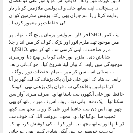
کہیں غیرت میں رابعہ کا باپ اس کو یا انور علی کو نقصان
نہ پہنچائے۔ اپنے ساتھ جانے والے پولیس ملازمین کو بار بار
ہدایت کرتا رہا ہم جہاں بھی رکتے پولیس ملازمین کو ان
کی حفاظت پر معمور کردیتا۔
آخر کار ہم واپس یزمان پہنچ گئے۔تھانہ پر SHOاپنے کمرہ
میں موجود تھے ملزم انور اور لڑکی کو لے کر میں اند ر چلا
گیا۔SHOمہر صاحب نے اپنی کرسی سے اٹھ کر مجھے
شاباش دی۔ ملزم انور علی کو باہر بھیج دیا اورمیری
موجودگی میں رابعہ کا بیان لینا شروع کیا۔ جو کہانی رابعہ
نے سنائی اسے سن کر میر ے تمام تحفظات دور ہوگئے۔
رابعہ نے بتایا کہ انور علی قرآن پاک پڑھانے کے لیے گھر پر آیا
کرتا تھامیں باقاعدگی سے قرآن پاک پڑھتی تھی۔کیونکہ
حافظ انور علی آنکھوں سے نابینا تھا وہ صرف میری آواز سن
سکتا تھا۔ ایک دفعہ پانی دیتے ہوئے اس نے میرے ہاتھ کو بھی
چھوا تھا، اس دن سے حافظ انور علی کا روایہ مجھ سے کچھ
عجیب سا ہوگیا تھا۔وہ مجھے ہروقت اللہ کے خوف سے
ڈراتا تھا اور ساتھ مجھے یہ باور کر انے کی کوشش کرتا تھا کہ
آپ بہت خوبصورت ہیں آپکی شادی کہیں بھی ہو جانی