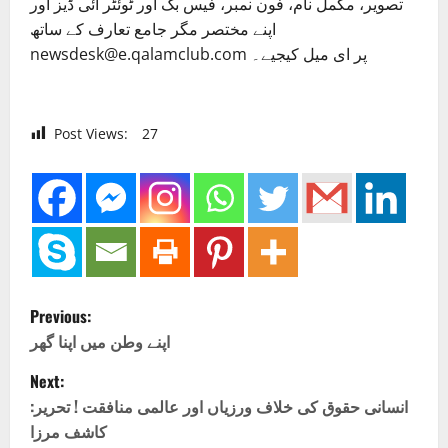
تصویر، مکمل نام، فون نمبر، فیس بک اور ٹوئٹر آئی ڈیز اور
اپنے مختصر مگر جامع تعارف کے ساتھ
newsdesk@e.qalamclub.com پر ای میل کیجیے۔
Post Views:
27
P
Previous:
o
اپنے وطن میں اپنا گھر
Next:
s
انسانی حقوق کی خلاف ورزیاں اور عالمی منافقت ! تحریر:
t
کاشف مرزا