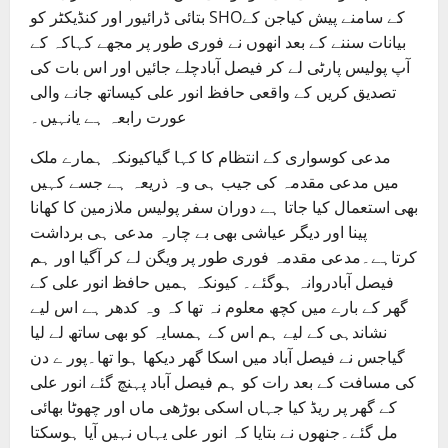
بتائی ڈرائیور اور کنڈیکٹر کو SHOکے سامنے پیش کیاجن کے
بیانات سننے کے بعد انھوں نے فوری طور پر مجھے کہاکہ کے
آپ پولیس پارٹی لے کر فیصل آبادچلے جائیں اور اس بات کی
تصدیق کریں کے واقعی حافظ انور علی کیساتھ جانے والی
عورت رابعہ ہے یانہیں۔
مدعی کوسواری کے انتظام کا کہا گیاکیونکہ ہمارے ملک
میں مدعی مقدمہ کی جیب ہی وہ ذریعہ ہے جسے کہیں
بھی استعمال کیا جاتا ہے دوران سفر پولیس ملازمین کا کھانا
پینا اور دیگر عیاشی بھی بے چارہ مدعی ہی برداشت
کرتاہے۔مدعی مقدمہ فوری طور پر ویگن لے کر آگیا اور ہم
فیصل آبادروانہ ہوگئے۔ کیونکہ ہمیں حافظ انور علی کے
گھر کے بارے میں کچھ معلوم نہ تھا کہ وہ کدھر ہے اس لیے
نشاندہی کے لیے ہم اس کے ہمسایہ کو بھی ساتھ لے لیا
گیاجس نے فیصل آباد میں اسکا گھر دیکھا ہوا تھا۔پور ے دن
کی مسافت کے بعد رات کو ہم فیصل آباد پہنچ گئے انور علی
کے گھر پر ریڈ کیا جہاں اسکی بوڑھی ماں اور چھوٹا بھائی
مل گئے۔جنھوں نے بتایا کہ انور علی یہاں نہیں آیا ہوسکتا