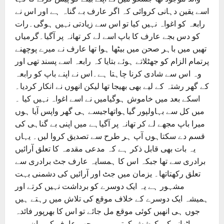
اسے یقین دہانی کروائی کہ اگر عارف بے گناہ ہے اور اس نے
رابعہ کو اغواہ نہیں کیا تو اس سے زیادتی نہیں ہوگی۔رات
کو دس بجے عارف کا باپ اسے لے کر تھانہ پر آگیا۔گرمیاں
تھیں میں باہر صحن میں بیٹھا ہوا تھا عارف نے میرے پوچھنے
پرتمام الزام کو جھٹلاتے ہوئے بتایا کہ رابعہ اسے پسند تھی اور
وہ اس سے شادی کرنا چاہتا ہے۔اس نے اپنے باپ کو رابعہ
کے گھر رشتہ کے لیے بھی بھیجا تھا لیکن انھوں نے انکار کردیا۔
اسکے بعد میں خاموش ہوگیامیں نے اسے اغواہ نہیں کیا ۔
میں کل سے بہاولپور گیاہواتھاجیسے ہی گھر واپس آیا ہوں
میرا باپ مجھے لے کر تھانہ پر آگیاہے میں اپنی بے گناہی کی
قسم دے سکتاہوں آپ ہر طرح سے تصدیق کروا لیں۔ یہاں
یہ بات بھی قابل ذکر ہے کہ مدعی مقدمہ کا تعلق آرائیں
برادری سے تھا جبکہ اس کا ہمسایہ عارف جٹ برادری سے
تعلق رکھتاتھا۔ یزمان میں جٹ اور آرائیں کی دشمنی بہت
مشہور ہے یہ ایک دوسرے کو برداشت نہیں کرتے اور
ہمیشہ ایک دوسرے کے خلاف موقع کی تلاش میں رہتے ہیں
جوں ہی انھیں کوئی موقع مل جائے تو اس کا بھرپور فائدہ
اٹھانے کی کوشش کرتے ہیں۔مجھے عارف کے بیان میں