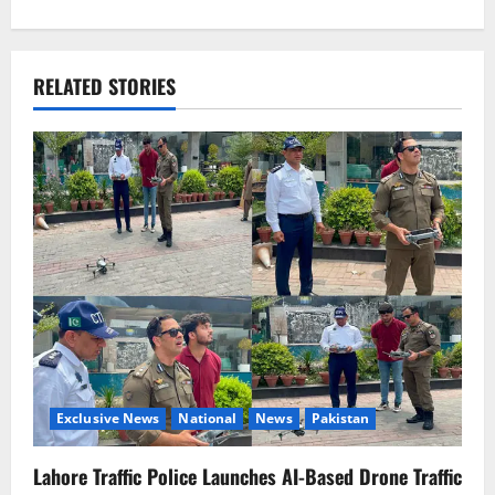
n
a
RELATED STORIES
v
i
g
a
t
i
o
Exclusive News
National
News
Pakistan
n
Lahore Traffic Police Launches AI-Based Drone Traffic