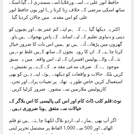
حافظ انور علی نے اسے ورغلایا،اْسے سمندری لے گیا،اسکے
ساتھ اسکی مرضی کے خلاف زنا کرتا رہا اور یوں حافظ انور
علی کو اس مقدمہ میں چالان کردیا گیا۔
اکثر یہ دیکھا گیا ہے کہ ہم اپنے کم عمر بچے اور بچیوں کو
دینی و دنیاوی تعلیم کے لیے اساتذہ کے پاس بھجواتے ہیں یاوہ
گھروں میں پڑھانے آتے ہیں تو ہمیں اس بات کا ضرور خیال
کرنا چاہیے کہ ان کا رویہ بچوں کے ساتھ کہیں غلط تو نہیں
نئے آنے والے پولیس افسران کے لیے اس واقعہ میں یہ سبق
موجود ہے کہ صرف مدعی مقد مہ کے کہنے پر تفتیش نہ
کریں بلکہ حالات و واقعات کو دیکھتے ہوئے اپنے ذہن کو بھی
استعمال کریں خاص طور پہ تھانہ پر تعینات پرانے اور تجربہ
کارپولیس ملازمین سے مشورہ ضرور کرلیا کریں۔
نوٹ:قلم کلب ڈاٹ کام اور اس کی پالیسی کا اس بلاگر کے
خیالات سے متفق ہونا ضروری نہیں۔
اگر آپ بھی ہمارے لیے اردو بلاگ لکھنا چاہتے ہیں تو قلم
اٹھائیے اور 500 سے 1,000 الفاظ پر مشتمل تحریر اپنی