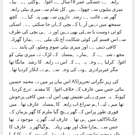
رابعہ ہے جسکی عمر 18سال ہے اغواہ ہوگئی ہے۔ بیٹے
میری بیٹیوں سے چھوٹے ہیں۔کل شام سے میری بیٹی رابعہ
گھر سے غائب ہے رشتہ داروں سے بھی پتہ کیاہے۔ کچھ
سمجھ میں نہیں آرہا کے بچی کہاں جا سکتی ہے۔ اسکی
کو ئی دوست یا سہلی بھی نہیں اور نہ ہی بچی کی طرف
سے اس قسم کی کوئی شکایت آج تک ملی ہے۔ہمارا گھرانہ
کافی دینی ہے اور میری بیٹی صوم وصلوۃکی پابند ہے۔
مجھے شبہ ہے کہ ہمارے ہمسایہ کے لڑکے نے میری بیٹی کو
اغواہ کرلیا ہے وجہ یہ ہے کہ اس نے رابعہ کا رشتہ مانگا تھا
مگر غیربرادری ہونے کی وجہ سے ہم نے انکار کردیا تھا۔
اس بیان پر میں نے محمد حسین ASIکی زیر نگرانی تحریر
بنائی جس میں عارف کے خلاف اغواہ کا مقدمہ درج کردیا۔
کیونکہ یہ میری پہلی تفتیش تھی اس لیے میں کافی پرجوش
تھا میرے لیے اہم سراغ اب رابعہ کاہمسایہ عارف تھا۔ میں
فوری طور پراس کے گھر پہنچ گیا ملزم کا گھر یزمان کے
چک56الف میں ہی تھا ۔ عارف اپنے گھر پہ موجود نہ تھا
جس سے ہمارا شک اور بھی زیادہ ہوگیاگھر پہ عارف کا
والد موجود تھا جسکو میں نے اپنے بیٹے کو پیش کرنے کا کہا