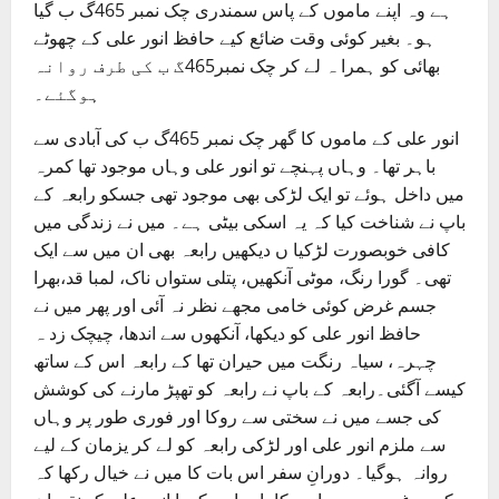
ہے وہ اپنے ماموں کے پاس سمندری چک نمبر 465گ ب گیا
ہو۔ بغیر کوئی وقت ضائع کیے حافظ انور علی کے چھوٹے
بھائی کو ہمرا ہ لے کر چک نمبر465گ ب کی طرف روانہ
ہوگئے۔
انور علی کے ماموں کا گھر چک نمبر 465گ ب کی آبادی سے
باہر تھا۔ وہاں پہنچے تو انور علی وہاں موجود تھا کمرہ
میں داخل ہوئے تو ایک لڑکی بھی موجود تھی جسکو رابعہ کے
باپ نے شناخت کیا کہ یہ اسکی بیٹی ہے۔ میں نے زندگی میں
کافی خوبصورت لڑکیا ں دیکھیں رابعہ بھی ان میں سے ایک
تھی۔ گورا رنگ، موٹی آنکھیں، پتلی ستواں ناک، لمبا قد،بھرا
جسم غرض کوئی خامی مجھے نظر نہ آئی اور پھر میں نے
حافظ انور علی کو دیکھا، آنکھوں سے اندھا، چیچک زد ہ
چہرہ، سیاہ رنگت میں حیران تھا کے رابعہ اس کے ساتھ
کیسے آگئی۔رابعہ کے باپ نے رابعہ کو تھپڑ مارنے کی کوشش
کی جسے میں نے سختی سے روکا اور فوری طور پر وہاں
سے ملزم انور علی اور لڑکی رابعہ کو لے کر یزمان کے لیے
روانہ ہوگیا۔ دورانِ سفر اس بات کا میں نے خیال رکھا کہ