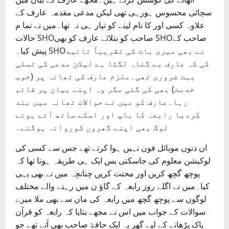
سچائی محسوس ہورہی تھی لیکن مدعی مقدمہ عارف کے
علاوہ کسی اور کا نام لینے کو تیار ہی نہ تھا۔میں نے تما م
حالات SHOصاحب کو بتلائے عارف کو بھی SHOصاحب کے
پیش کیا۔ SHOنے بھی میری بات کی تقریباََ تائید
کی کہ عارف بے گناہ لگتا ہے لیکن مدعی کی تسلی
بہت ضروری تھی۔ملزم عارف کی تھانہ پر (خوب
خدمت) بھی کی گئی مگر وہ اپنے بیان پر قائم
رہا۔عارف کو میں نے حوالات تھانہ میں بند
کردیا رابعہ کا باپ اور اسکے ساتھ آئے ہوئے
لوگ بھی اپنے گھروں کوروانہ ہوگئے۔
ان دنوں موبائل فون نہیں ہوا کرتے تھے جس سے کسی کی
لوکیشن معلوم کی جاسکتی بس ایک ہی طریقہ ہوتا تھا کہ
پوچھ گچھ کریں اور محنت کریں چنانچہ میں نے بھی یہی
کیا۔میں نے اگلے روز رابعہ کے گاؤ ں میں رہنے والے مختلف
لوگوں سے پوچھ گچھ میں رابعہ کی ماں سے بھی ملا میرے
سوالات کے جواب میں اس نے مجھے بتایا کہ رابعہ کو قرآن
پاک پڑھانے کے لیے گھر پہ ایک حافظٖ صاحب بھی آتے تھے جو