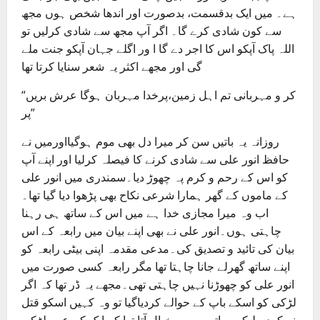
ہے۔ میں ایک بدقسمت، بدصورت اور اندھا شخص ہوں مجھ
سے کون شادی کرے گا۔ اگر آپ مجھ سے شادی کرلیں تو
اللہ پاک آپکو اس کا اجر دے گا ا ور اگلے جہان آپکو جنت ملے
گی اور مجھے اکثر یہ شعر سنایا کرتا تھا
“کر و مہربانی تم اہل زمین،پرخدا مہربان ہوگا عرش بریں
پر”
روزانہ یہ باتیں سن کر میرا دل بھی موم ہوگیااورمیں نے
حافظ انور علی سے شادی کرنے کا فیصلہ کرلیا اور اپنے آپ
کو اس کے رحم و کرم پہ چھوڑ دیا۔سمندری میں انور علی
کے ماموں کے گھر ہمارا شرعی نکاح بھی پڑھوا دیا گیا تھا۔
اب وہ میرا مجازی خدا ہے میں اس کے ساتھ ہی رہنا
چاہتی ہوں۔انور علی نے بھی اپنے بیان میں رابعہ کے اس
بیان کی تائید و تصدیق کی۔مدعی مقدمہ اپنی بیٹی رابعہ کو
اپنے ساتھ گھرلے جانا چاہتا تھا مگر رابعہ کسی صورت میں
انور علی کو چھوڑنا نہیں چاہتی تھی۔مجھے یہ ڈر تھا کہ اگر
لڑکی کو اسکے باپ کے حوالے کردیاگیا تو وہ کہیں اسکو قتل