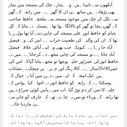
آنکھوں سے نابینا ہیں۔وہ ہمارے چک کی مسجد میں نماز
بھی پڑھاتے ہیں ساتھ ہی ان کا گھر ہے۔میں رابعہ کے گھر
سے نکل کر چک میں موجود مسجد سے ملحقہ حافظ صاحب
کے گھرپہنچا تو گھر کو تالالگا ہوا تھا۔ہمسایہ نے بتایا کہ کل
شام کو حافظ انور علی مسجد کی چابی دینے آیا تھا بول رہا
تھا کہ ان کی والدہ کی طعبیت خراب ہے اس کیے وہ فیصل
آباد جا رہاہے۔کیونکہ جب بھی وہ اپنے آبائی علاقہ فیصل
آباد جاتا ہے تو مسجد کی چابی مجھے دے کرجاتاہے۔میں نے
حافظ انورکی عمراور حلیہ پوچھا تو مجھے بتایا گیاکہ اس کی
عمر35/40سال ہے۔کالا رنگ اور چہر ہ پر چیچک نے نشانات
ہیں۔ایک لمحہ کہ لیے میرے ذہن میں آیا یہ خیال کہ
ہوسکتا ہے کہ رابعہ کو حافظ انور نے اغواہ کیا ہواس کے
حلیہ کا سن کر دم توڑ گیا۔اب میرے پاس کوئی سراغ نہیں
تھا رابعہ کے ورثاء تو بس یہ چاہتے تھے کہ عارف کو جان سے
ہی ماردیا جائے۔
میں تھانہ پر ملزم عارف کی تفتیش کررہا تھا کہ
چاچا اللہ وسایا کانسٹیبل آگیا۔چاچااللہ