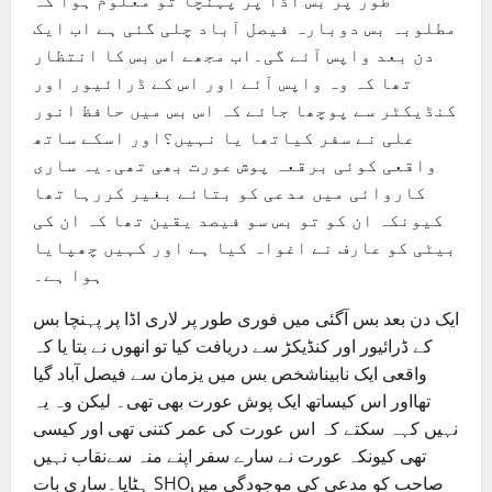
طور پر بس اڈا پر پہنچا تو معلوم ہوا کہ
مطلوبہ بس دوبارہ فیصل آباد چلی گئی ہے اب ایک
دن بعد واپس آئے گی۔اب مجھے اس بس کا انتظار
تھا کہ وہ واپس آئے اور اس کے ڈرائیور اور
کنڈیکٹر سے پوچھا جائے کہ اس بس میں حافظ انور
علی نے سفر کیاتھا یا نہیں؟اور اسکے ساتھ
واقعی کوئی برقعہ پوش عورت بھی تھی۔یہ ساری
کاروائی میں مدعی کو بتائے بغیر کررہا تھا
کیونکہ ان کو تو بس سو فیصد یقین تھا کہ ان کی
بیٹی کو عارف نے اغواہ کیا ہے اور کہیں چھپایا
ہوا ہے۔
ایک دن بعد بس آگئی میں فوری طور پر لاری اڈا پر پہنچا بس
کے ڈرائیور اور کنڈیکڑ سے دریافت کیا تو انھوں نے بتا یا کہ
واقعی ایک نابیناشخص بس میں یزمان سے فیصل آباد گیا
تھااور اس کیساتھ ایک پوش عورت بھی تھی۔ لیکن وہ یہ
نہیں کہہ سکتے کہ اس عورت کی عمر کتنی تھی اور کیسی
تھی کیونکہ عورت نے سارے سفر اپنے منہ سےنقاب نہیں
ہٹایا۔ساری بات SHOصاحب کو مدعی کی موجودگی میں