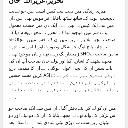
میری زندگی میں بہت سے کیس ایسے ہیں جو نہایت
دلچسپ ہونے کے ساتھ ساتھ ناقابل فراموش بھی ہیں۔ان
میں سے ایک کیس یہ بھی ہے۔ ایک دن میں حسب معمول
اپنے دفتر میں موجود تھا کے محرر نے مجھے پیغام دیا کہ
SHOصاحب مجھے بلا رہے ہیں میں ان کے آفس میں پہنچا
تو چار، پانچ لوگ جو شکل وصورت اور لباس سے اچھے
زمیندار لگ رہے تھے وہاں موجود تھے۔ SHOماہر صاحب نے
مجھے بیٹھنے کا اشارہ کیا اور بولے خان صاحب آپ ان کی
بات سنیں ان کی بچی اغواہ ہوگئی ہے ان کا مقدمہ درج
کریں محمد حسین ASIآپکی تفتیش میں مدد کرئے گا
یہ آپکی پہلی تفتیش ہے انتہا ئی محنت سے کرنی
ہے اور لڑکی فوری برآمد کرنی ہے عزت کا معاملہ
ہے۔
میں ان کو لے کر اپنے دفتر آگیا۔ ان میں سے ایک صاحب جو
اس لڑکی کے والد تھے نے مجھے بتایا کہ ان کے دو بیٹے اور دو
بیٹیاں ہیں سب سے بڑی بیٹی شادی شدہ ہے اسکے بعد