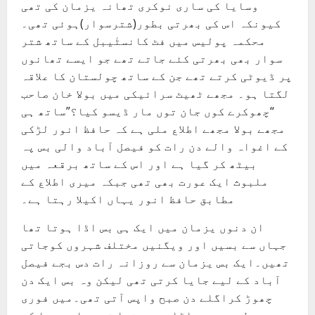
وسایا کی ساری نوکری تھانہ یزمان کی تھی
کیونکہ اس کی بھرتی بطور(شترسوار)ہوئی تھی۔
محکمہ پولیس میں فٹ کانسٹٰیبل کے ساتھ شتر
سوار بھی بھرتی کئے جاتے تھے جو ایسے تھانوں
پر ڈیوٹی کرتے تھے جن کے ساتھ چولستان کا علاقہ
لگتا ہو۔ مجھے ٹھیٹ سرائیکی میں بولا خان صاحب
“چھوکرے کوں جان توں مار ڈیسو کیا؟”ساتھ ہی
مجھے بولا مجھے اطلاع ملی ہے کہ حافظ انور لڑکی
کے اغواہ والے دن رات کو فیصل آباد والی بس پہ
بیٹھ کر گیا ہے اور اس کے ساتھ برقعہ میں
ملبوث ایک عورت بھی تھی جبکہ میری اطلاع کے
مطابق حافظ انور یہاں اکیلا رہتا ہے۔
ان دنوں یزمان میں ایک ہی بس اڈا ہوتا تھا
جہاں سے بسیں اور ویگنیں مختلف شہروں کوجاتی
تھیں۔ایک بس یزمان سے روزانہ رات دس بجے فیصل
آباد کے لیے جایا کرتی تھی لیکن وہ بس ایک دن
چھوڑ کراگلے دن صبح واپس آتی تھی۔میں فوری