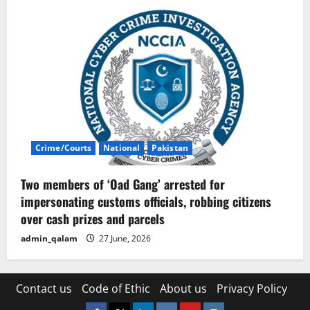
Crime/Courts
National
Pakistan
Two members of ‘Oad Gang’ arrested for
impersonating customs officials, robbing citizens
over cash prizes and parcels
admin_qalam
27 June, 2026
Contact us
Code of Ethic
About us
Privacy Policy