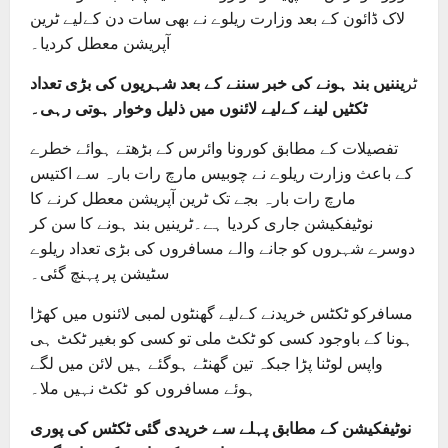
لاک ڈائون کے بعد وزارت ریلوے نے بھی سات دن کےلیے ٹرین
آپریشن معطل کردیا۔
ٹر
یننیں بند ہونے کی خبر سننے کے بعد شہریوں کی بڑی تعداد
ٹکٹیں لینے کےلیے لائنوں میں ذلیل وخوار ہوتی رہی۔
تفصیلات کے مطابق کورونا وائرس کے بڑھتے ہوائے خطرے
کے باعث وزارت ریلوے نے چوبیس مارچ رات بارہ سے اکتیس
مارچ رات بارہ بجے تک ٹرین آپریشن معطل کرنے کا
نوٹیفکیشن جاری کردیا ہے۔ٹرینیں بند ہونے کا سن کر
دوسرے شہروں کو جانے والے مسافروں کی بڑی تعداد ریلوے
سٹیشن پر پہنچ گئی۔
مسافرکو ٹکٹس خریدنے کےلیے گھنٹوں لمبی لائنوں میں کھڑا
ہونا کے باوجود کسی کو ٹکٹ ملی تو کسی کو بغیر ٹکٹ ہی
واپس لوٹنا پڑا جبکہ تین گھنٹے ہوگئے ہیں لائن میں لگے
ہوئے مسافروں کو ٹکٹ نہیں ملا۔
نوٹیفکیشن کے مطابق پہلے سے خریدی گئی ٹکٹس کی پوری