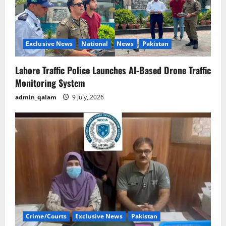
i
o
n
Exclusive News
National
News
Pakistan
Lahore Traffic Police Launches AI-Based Drone Traffic
Monitoring System
admin_qalam
9 July, 2026
Crime/Courts
Exclusive News
Pakistan