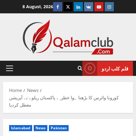
Skip
Facebook
Twitter
Linkedin
VK
Youtube
Instagram
8 August, 2026
to
content
قلم کلب اردو
Primary
Menu
Home
News
کورونا وائرس کا بڑھتا ہوا خطرہ، پاکستان ریلوے نے آپریشن
معطل کردیا
Islamabad
News
Pakistan