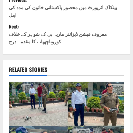
o
بینکاک ائرپورٹ میں محصور پاکستانی خاتون کی مدد کی
اپیل
s
Next:
t
معروف فیشن ڈیزائنر ماریہ بی کے شوہر کے خلاف
کوروناچھپانے کا مقدمہ درج
n
a
v
RELATED STORIES
i
g
a
t