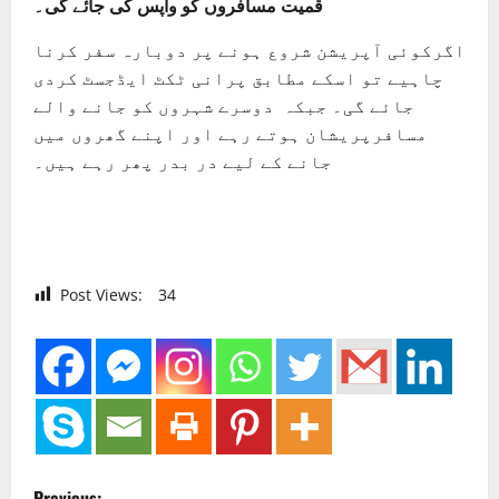
قمیت مسافروں کو واپس کی جائے گی۔
اگرکوئی آپریشن شروع ہونے پر دوبارہ سفر کرنا
چاہیے تو اسکے مطابق پرانی ٹکٹ ایڈجسٹ کردی
جائے گی۔ جبکہ دوسرے شہروں کو جانے والے
مسافرپریشان ہوتے رہے اور اپنے گھروں میں
جانے کے لیے در بدر پھر رہے ہیں۔
Post Views:
34
P
Previous: