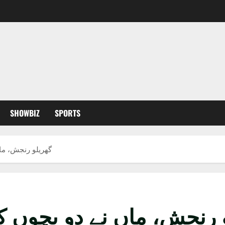
SHOWBIZ
SPORTS
گھریلو رنجش، ماں
 رنجش، ماں نے دو بچوں کو