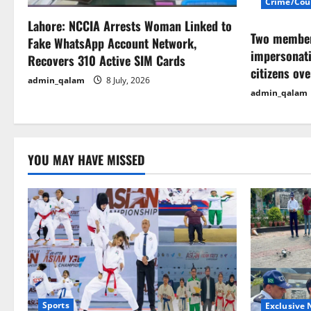
g
Crime/Cou
Lahore: NCCIA Arrests Woman Linked to
a
Two members
Fake WhatsApp Account Network,
impersonati
t
Recovers 310 Active SIM Cards
citizens ov
admin_qalam
8 July, 2026
i
admin_qalam
o
n
YOU MAY HAVE MISSED
Sports
Exclusive