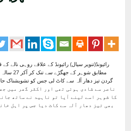
رائیونڈ(تنویر سیال) رائیونڈ کے علاقے روہی نالے کے
مطابق شو
ناصر سے شادی ہوئی تھی اور اکثر گھر میں جھ
کا شوہر اسے لینے آیا تو ناہید نے ساتھ جانے
بھی تیز دھار آلہ سے کاٹ دیا جس پر اہل خان