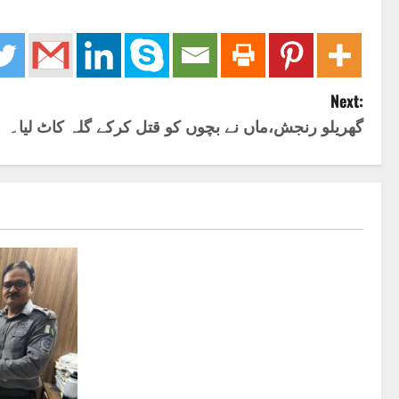
Next:
گھریلو رنجش،ماں نے بچوں کو قتل کرکے گلہ کاٹ لیا۔