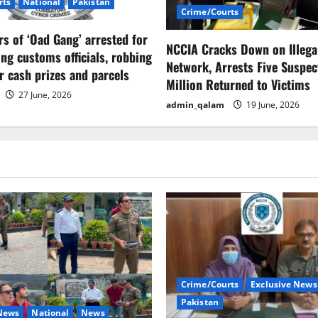
rts
National
Pakistan
Crime/Courts
 of ‘Oad Gang’ arrested for
NCCIA Cracks Down on Illega
ng customs officials, robbing
Network, Arrests Five Suspect
er cash prizes and parcels
Million Returned to Victims
27 June, 2026
admin_qalam
19 June, 2026
Crime/Courts
Exclusive News
Pakistan
 News
National
News