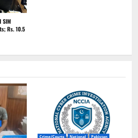
l SIM
s; Rs. 10.5
Crime/Courts
National
Pakistan