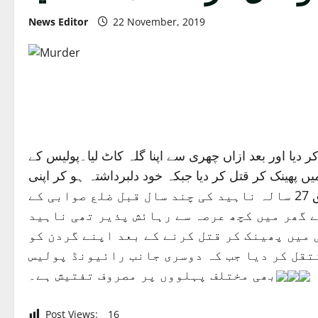
News Editor
22 November, 2019
ر دیا اور بعد ازاں چھری سے اپنا گلہ کاٹ لیا۔پولیس کے
و پانی کی ٹینکی میں پھینک کر قتل کر دیا جبکہ خود دلبرداشتہ ہو کر اپنی
گردن تیز دھار آلہ سے کاٹ لی جس کو تشویشناک حالت میں انڈس ہسپتال منتقل کر دیا گیا ہے تفصیلات کے مطابق 27 سالہ ناہید کی چند سال قبل ضلع صوابی کے
ے گھر میں کچھ عرصہ سے رہائش پذیر تھی ناہید
 میں پھینک کر قتل کرنے کے بعد اپنے گردن کو
تقل کر دیا جب کہ دوسری جانب رائیونڈ پولیس
بھی مختلف پہلووں پر مصروف تفتیش ہے۔
Post Views:
16