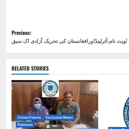
P
Previous:
ویت نام،آئرلینڈاورافغانستان کی تحریک آزادی اک سبق!
o
s
t
RELATED STORIES
n
a
v
i
Crime/Courts
Exclusive News
Pakistan