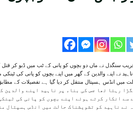
 قریب سنگدل نے ماں دو بچوں کو پانی کے ٹب میں ڈبو کر قتل ک
ہر کے جھگڑے سے تنک کر آکر 27 سالہ ناہید نے اپنے والدین کے گھر میں اپنے بچوں ک
گڑا رہتا تھا جس کی بناء پر ناہید اپنے والدین ک
 سے انکار کرتے ہوئے اپنے بچوں کو پانی کی ٹینکی
ہ نے ناہید کو تشویشناک حالت میں انڈس ہسپتال من