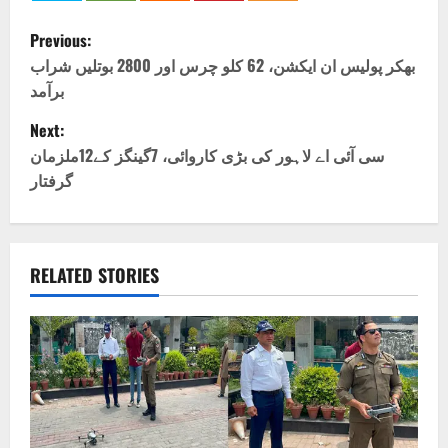
P
Previous:
o
بھکر پولیس ان ایکشن، 62 کلو چرس اور 2800 بوتلیں شراب
برآمد
s
Next:
t
سی آئی اے لاہور کی بڑی کاروائی، 7گینگز کے12ملزمان
گرفتار
n
a
v
RELATED STORIES
i
g
a