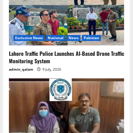
t
i
o
n
Exclusive News
National
News
Pakistan
Lahore Traffic Police Launches AI-Based Drone Traffic
Monitoring System
admin_qalam
9 July, 2026