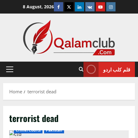
Skip
Facebook
Twitter
Linkedin
VK
Youtube
Instagram
8 August, 2026
to
content
قلم کلب اردو
Primary
Menu
Home
terrorist dead
terrorist dead
Crime/Courts
Pakistan