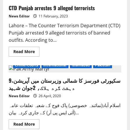
CTD Punjab arrestes 9 alleged terrorists
News Editor
11 February, 2023
Lahore – The Counter Terrorism Department (CTD)
Punjab arrested 9 alleged terrorists of banned
outfits. According to...
Read
Read More
more
about
CTD
Crime/Courts
International
Islamabad
Pakistan
Punjab
arrestes
9
سکیورٹی فورسز کا شمالی وزیرستان میں آپریشن،9
alleged
terrorists
دہشت گرد ہلاک، 2جوان شہید
News Editor
26 April, 2020
اسلام آباد(نمائندہ خصوصی) پاک فوج کے شعبہ تعلقات عامہ
(آئی ایس پی آر) کے جاری کردہ بیان...
Read
Read More
more