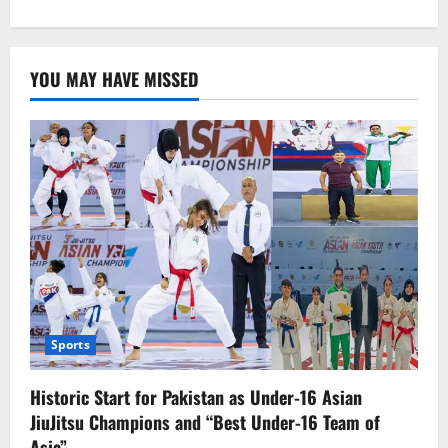
about
سکیورٹی
فورسز
کا
شمالی
YOU MAY HAVE MISSED
وزیرستان
میں
آپریشن،9
دہشت
گرد
ہلاک،
2جوان
شہید
Sports
Historic Start for Pakistan as Under-16 Asian
JiuJitsu Champions and “Best Under-16 Team of
Asia”