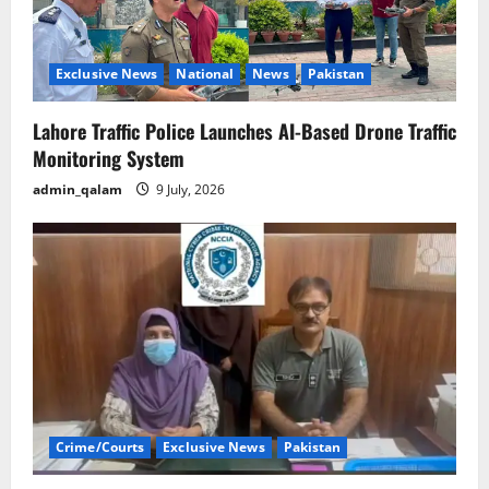
Exclusive News
National
News
Pakistan
Lahore Traffic Police Launches AI-Based Drone Traffic
Monitoring System
admin_qalam
9 July, 2026
Crime/Courts
Exclusive News
Pakistan