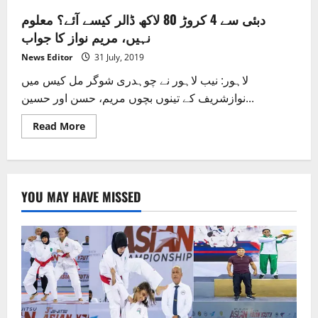
دبئی سے 4 کروڑ 80 لاکھ ڈالر کیسے آئے؟ معلوم
نہیں، مریم نواز کا جواب
News Editor
31 July, 2019
لاہور: نیب لاہور نے چوہدری شوگر مل کیس میں
نوازشریف کے تینوں بچوں مریم، حسن اور حسین...
Read
Read More
more
about
دبئی
سے
4
کروڑ
YOU MAY HAVE MISSED
80
لاکھ
ڈالر
کیسے
آئے؟
معلوم
نہیں،
مریم
نواز
کا
جواب