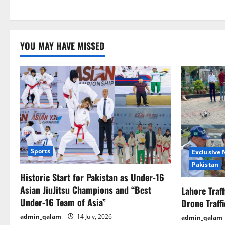
YOU MAY HAVE MISSED
Sports
Exclusive
Pakistan
Historic Start for Pakistan as Under-16
Asian JiuJitsu Champions and “Best
Lahore Traf
Under-16 Team of Asia”
Drone Traff
admin_qalam
14 July, 2026
admin_qalam