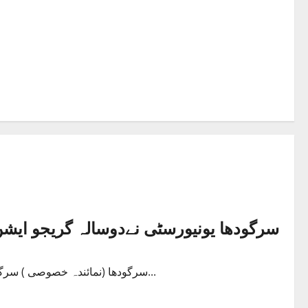
سرگودھا یونیورسٹی نےدوسالہ گریجو ایش
سرگودھا (نمائندہ خصوصی ) سرگودھا یونیورسٹی کی اکیڈمک کونسل نے بی اے /بی ایس سی ختم کر...