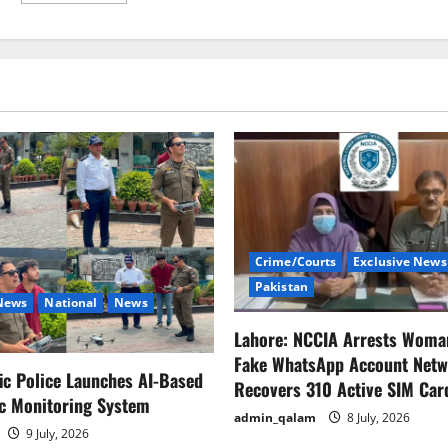
about
سرگودھا
یونیورسٹی
نےدوسالہ
گریجو
ایشن
ایسوسی
ایٹ
پروگرام
کی
منظوری
دے
دی
Crime/Courts
Exclusive News
Pakistan
 News
National
News
Lahore: NCCIA Arrests Woma
Fake WhatsApp Account Netw
fic Police Launches AI-Based
Recovers 310 Active SIM Car
ic Monitoring System
admin_qalam
8 July, 2026
9 July, 2026