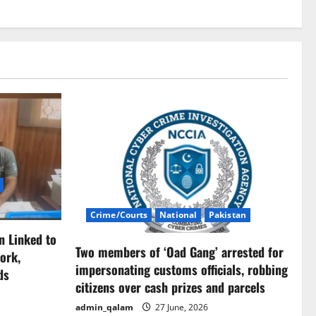
Crime/Courts
National
Pakistan
n Linked to
Two members of ‘Oad Gang’ arrested for
ork,
impersonating customs officials, robbing
ds
citizens over cash prizes and parcels
admin_qalam
27 June, 2026