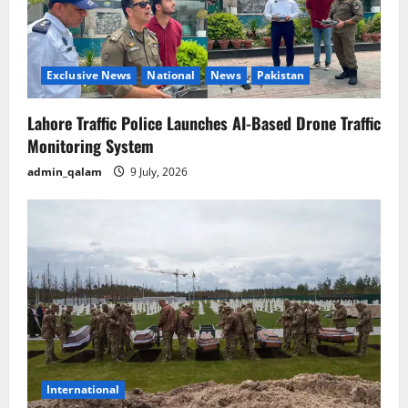
i
o
Exclusive News
National
News
Pakistan
n
Lahore Traffic Police Launches AI-Based Drone Traffic
Monitoring System
admin_qalam
9 July, 2026
International