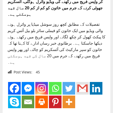
کر واپس فریج میں رکھنے کی ویڈیو وائرل ہوگئی، آئسکریم
جھوٹی کرنے کے جرم میں خاتون کو کم از کم 20 سال قید
ہوسکتی ہے۔
تفصیلات کے مطابق کچھ روز سوشل میڈیا پر وائرل ہونے
والی ویڈیو میں ایک خاتون کو فیملی سائز بلو بیل آئس کریم
کا پیکٹ کھول کر چکھ لگانے اور واپس فریج میں رکھتے ہوئے
دیکھا جاسکتا ہے۔ برطانوی خبر رساں ادارے کا کہنا تھا کہ
خاتون کو سپر مارکیٹ کی آئسکریم کو چاٹنے اور پھر واپس
فریج میں رکھنے کے جرم میں 20 سال کی قید ہوسکتی
ہے۔
Post Views:
45