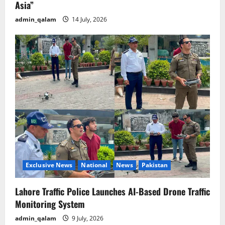
Asia”
admin_qalam
14 July, 2026
Exclusive News
National
News
Pakistan
Lahore Traffic Police Launches AI-Based Drone Traffic
Monitoring System
admin_qalam
9 July, 2026