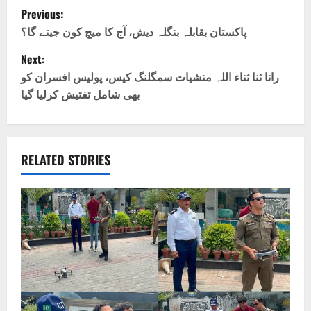
P
Previous:
o
پاکستان بقابلہ بنگلہ دیش، آج کا میچ کون جیتے گا؟
Next:
s
رانا ثنا ثناء اللہ منشیات سمگلنگ کیس، پولیس افسران کو
t
بھی شامل تفتیش کرلیا گیا
n
a
RELATED STORIES
v
i
g
a
t