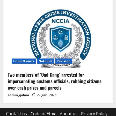
Crime/Courts
National
Pakistan
Two members of ‘Oad Gang’ arrested for
impersonating customs officials, robbing citizens
over cash prizes and parcels
admin_qalam
27 June, 2026
Contact us
Code of Ethic
About us
Privacy Policy