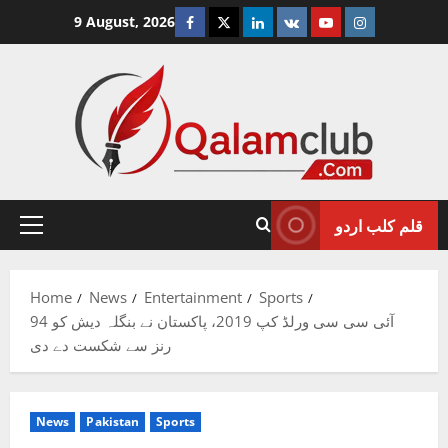
Skip
Facebook
Twitter
Linkedin
VK
Youtube
Instagram
9 August, 2026
to
content
قلم کلب اردو
Primary
Menu
Home
News
Entertainment
Sports
آئی سی سی ورلڈ کپ 2019، پاکستان نے بنگلہ دیش کو 94
رنز سے شکست دے دی
News
Pakistan
Sports