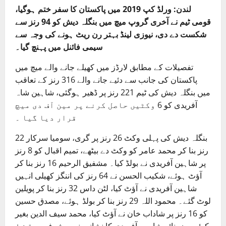
لندن: ورلڈ کپ 2019 میں پاکستان کا سفر ختم ہوگیا،
قومی ٹیم نے آخری گروپ میچ میں بنگلہ دیش کو 94 رنز سے
شکست دے دی، نیوزی لینڈ بہتر رن ریٹ ہونے کی وجہ سے
سیمی فائنل میں پہنچ گیا۔
تفصیلات کے مطابق لارڈز میں کھیلے جانے والے میچ میں
پاکستان کی جانب سے دئیے جانے والے 316 رنز کے تعاقب
میں بنگلہ دیش کی ٹیم 221 رنز پر ڈھیر ہوگئی، شاہین شاہ
آفریدی کو 6 وکٹیں حاصل کرنے پر مین آف دی میچ
قرار دیا گیا ۔
بنگلہ دیش کی پہلی وکٹ 26 رنز پر گری، سومیا سرکار 22
رنز بنا کر محمد عامر کو وکٹ دے بیٹھے، تمیم اقبال کو 8 رنز
پر شاہین آفریدی نے بولڈ کیا۔ مشفیق الرحیم 16 رنز بنا کر
آؤٹ ہوئے، شکیب الحسن نے 64 رنز کی اننگز کھیلی انہیں
شاہین آفریدی نے آؤٹ کیا، لٹن داس 32 رنز بنا کر پویلین
لوٹ گئے۔ محمود اللہ 29 رنز بنا کر بولڈ ہوئے، مصدق حسین
کو 16 رنز پر شاداب خان نے آؤٹ کیا، محمد سیف الدین بغیر