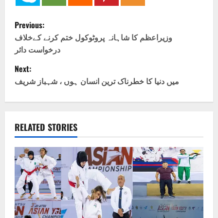
P
Previous:
o
وزیراعظم کا شاہانہ پروٹوکول ختم کرنے کےخلاف
درخواست دائر
s
Next:
t
میں دنیا کا خطرناک ترین انسان ہوں ، شہباز شریف
n
a
RELATED STORIES
v
i
g
a