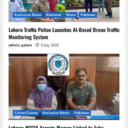
Exclusive News
National
News
Pakistan
Lahore Traffic Police Launches AI-Based Drone Traffic
Monitoring System
admin_qalam
9 July, 2026
Crime/Courts
Exclusive News
Pakistan
Lahore: NCCIA Arrests Woman Linked to Fake