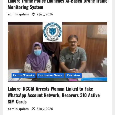
Lahore Traffic Police Launches AI-Based Drone Traffic
Monitoring System
admin_qalam
9 July, 2026
Crime/Courts
Exclusive News
Pakistan
Lahore: NCCIA Arrests Woman Linked to Fake
WhatsApp Account Network, Recovers 310 Active
SIM Cards
admin_qalam
8 July, 2026