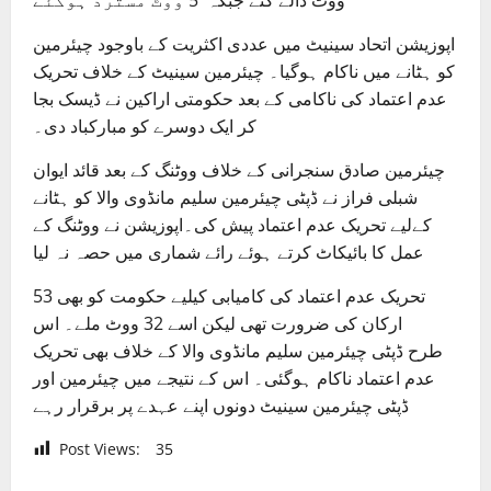
ووٹ ڈالے گئے جبکہ 5 ووٹ مسترد ہوگئے
اپوزیشن اتحاد سینیٹ میں عددی اکثریت کے باوجود چیئرمین
کو ہٹانے میں ناکام ہوگیا۔ چیئرمین سینیٹ کے خلاف تحریک
عدم اعتماد کی ناکامی کے بعد حکومتی اراکین نے ڈیسک بجا
کر ایک دوسرے کو مبارکباد دی۔
چیئرمین صادق سنجرانی کے خلاف ووٹنگ کے بعد قائد ایوان
شبلی فراز نے ڈپٹی چیئرمین سلیم مانڈوی والا کو ہٹانے
کےلیے تحریک عدم اعتماد پیش کی۔اپوزیشن نے ووٹنگ کے
عمل کا بائیکاٹ کرتے ہوئے رائے شماری میں حصہ نہ لیا
تحریک عدم اعتماد کی کامیابی کیلیے حکومت کو بھی 53
ارکان کی ضرورت تھی لیکن اسے 32 ووٹ ملے۔ اس
طرح ڈپٹی چیئرمین سلیم مانڈوی والا کے خلاف بھی تحریک
عدم اعتماد ناکام ہوگئی۔ اس کے نتیجے میں چیئرمین اور
ڈپٹی چیئرمین سینیٹ دونوں اپنے عہدے پر برقرار رہے
Post Views:
35