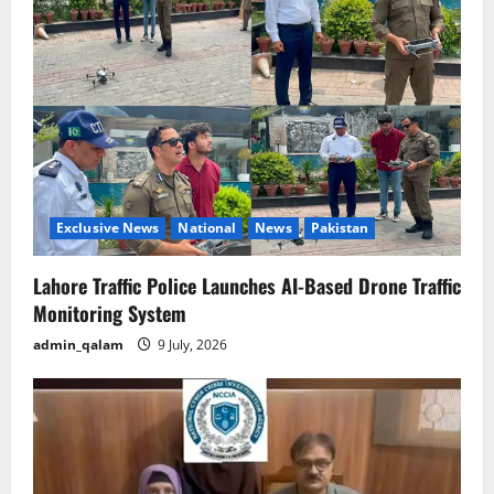
g
a
t
i
o
Exclusive News
National
News
Pakistan
n
Lahore Traffic Police Launches AI-Based Drone Traffic
Monitoring System
admin_qalam
9 July, 2026