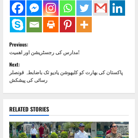
P
Previous:
o
مدارس کی رجسٹریشن اور اھمیت!
Next:
s
پاکستان کی بھارت کو کلبھوشن یادیو تک باضابطہ قونصلر
t
رسائی کی پیشکش
n
a
RELATED STORIES
v
i