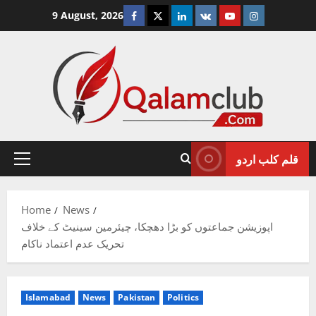
Skip
Facebook
Twitter
Linkedin
VK
Youtube
Instagram
9 August, 2026
to
content
قلم کلب اردو
Primary
Menu
Home
News
اپوزیشن جماعتوں کو بڑا دھچکا، چیئرمین سینیٹ کے خلاف
تحریک عدم اعتماد ناکام
Islamabad
News
Pakistan
Politics