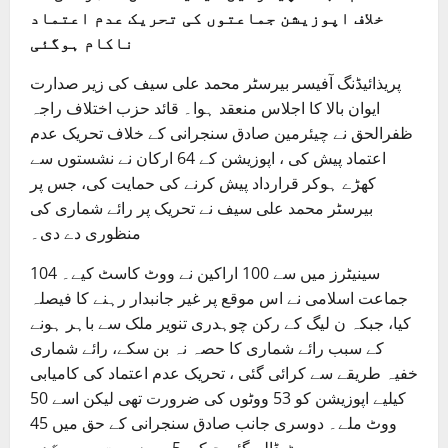
خلاف اپوزیشن جماعتوں کی تحریک عدم اعتماد
ناکام ہوگئی
پریذائیڈنگ آفیسر بیرسٹر محمد علی سیف کی زیر صدارت
ایوان بالا کا اجلاس منعقد ہوا۔ قائد حزب اختلاف راجہ
ظفرالحق نے چیئرمین صادق سنجرانی کے خلاف تحریک عدم
اعتماد پیش کی ، اپوزیشن کے 64 ارکان نے نشستوں سے
کھڑے ہوکر قرارداد پیش کرنے کی حمایت کی، جس پر
بیرسٹر محمد علی سیف نے تحریک پر رائے شماری کی
منظوری دے دی۔
104 سینیٹرز میں سے 100 اراکین نے ووٹ کاسٹ کیے۔
جماعت اسلامی نے اس موقع پر غیر جانبدار رہنے کا فیصلہ
کیا، جبکہ ن لیگ کے رکن چوہدری تنویر ملک سے باہر ہونے
کے سبب رائے شماری کا حصہ نہ بن سکے، رائے شماری
خفیہ طریقے سے کرائی گئی ، تحریک عدم اعتماد کی کامیابی
کیلیے اپوزیشن کو 53 ووٹوں کی ضرورت تھی لیکن اسے 50
ووٹ ملے۔ دوسری جانب صادق سنجرانی کے حق میں 45