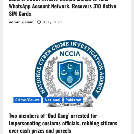
WhatsApp Account Network, Recovers 310 Active
SIM Cards
admin_qalam
8 July, 2026
Crime/Courts
National
Pakistan
Two members of ‘Oad Gang’ arrested for
impersonating customs officials, robbing citizens
over cash prizes and parcels