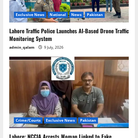
Exclusive News
National
News
Pakistan
Lahore Traffic Police Launches AI-Based Drone Traffic
Monitoring System
admin_qalam
9 July, 2026
Crime/Courts
Exclusive News
Pakistan
Lahore: NCCIA Arrests Woman Linked to Fake