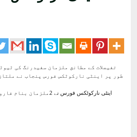
تفیصلات کے مطانق ملزمان سفیدرنگ کی ٹیوٹا
اینٹی نارکوٹکس فورس ن