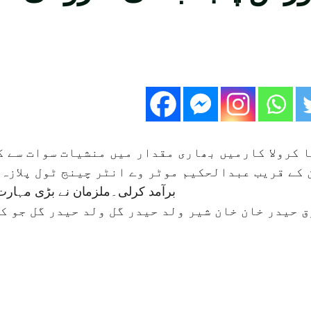
 کرولا کارمیں بھاری مقدار میں منشیات سوات سے ک
برآمد کرلی۔ملزمان نے بڑی مہارت س
ے 2ملزمان بنام فاروق حیدر خان خان شیر ولد حیدر گل ولد حید