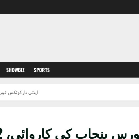
SHOWBIZ
SPORTS
اینٹی نارکوٹکس فورس پنجاب ک
 کی کاروائی، 42 کلو گرام چرس برآمد