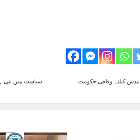
ندش کیلئے وفاقی حکومت
سیاست میں نئی ہلچل، وزیراعظم 