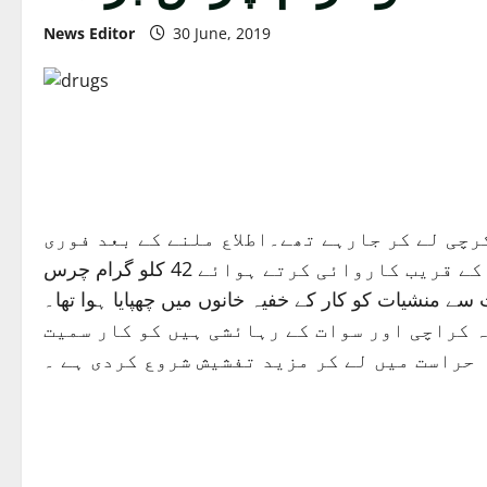
News Editor
30 June, 2019
رچی لے کر جارہے تھے۔اطلاع ملنے کے بعد فوری
طور پر اینٹی نارکوٹکس فورس پنجاب نے ملتان کے قریب عبدالحکیم موٹر وے انٹر چینج ٹول پلازہ کے قریب کاروائی کرتے ہوائے 42 کلو گرام چرس
ے منشیات کو کار کے خفیہ خانوں میں چھپایا ہوا تھا۔
ر گل جو کہ کراچی اور سوات کے رہائشی ہیں کو کار سمیت
حراست میں لے کر مزید تفشیش شروع کردی ہے ۔