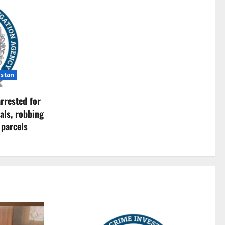
istan
rrested for
als, robbing
 parcels