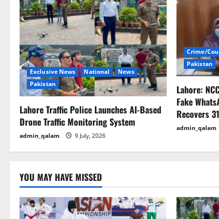
v
i
Crime/Cou
g
Pakistan
Exclusive News
National
News
a
Pakistan
Lahore: NC
t
Fake Whats
Lahore Traffic Police Launches AI-Based
Recovers 31
i
Drone Traffic Monitoring System
admin_qalam
admin_qalam
9 July, 2026
o
n
YOU MAY HAVE MISSED