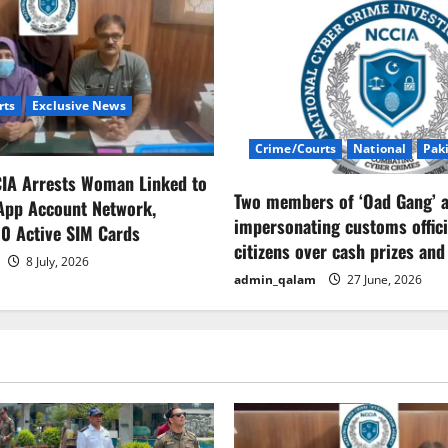
rts
Exclusive News
Crime/Courts
National
Pak
CIA Arrests Woman Linked to
Two members of ‘Oad Gang’ a
App Account Network,
impersonating customs offici
0 Active SIM Cards
citizens over cash prizes and
8 July, 2026
admin_qalam
27 June, 2026