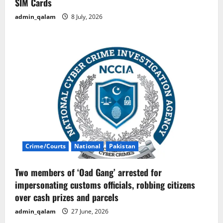
SIM Cards
admin_qalam
8 July, 2026
Crime/Courts
National
Pakistan
Two members of ‘Oad Gang’ arrested for
impersonating customs officials, robbing citizens
over cash prizes and parcels
admin_qalam
27 June, 2026