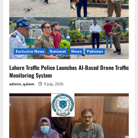
a
t
i
o
Exclusive News
National
News
Pakistan
n
Lahore Traffic Police Launches AI-Based Drone Traffic
Monitoring System
admin_qalam
9 July, 2026