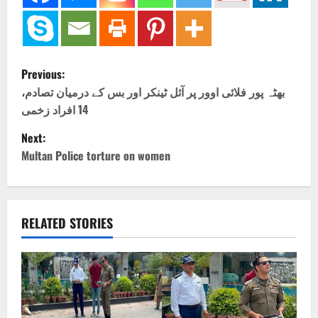
P
Previous:
o
بھٹہ پور فلائی اوور پر آئل ٹینکر اور بس کے درمیان تصادم،
14 افراد زخمی
s
Next:
t
Multan Police torture on women
n
a
RELATED STORIES
v
i
g