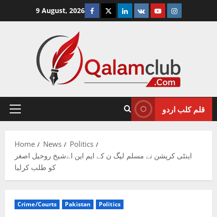
Skip
Facebook
Twitter
Linkedin
VK
Youtube
Instagram
9 August, 2026
to
content
قلم کلب اردو
Primary
Menu
Home
News
Politics
اینٹی کرپشن نے مسلم لیگ ن کے ایم این اےشیخ روحیل اصغر
کو طلب کرلیا
Crime/Courts
Pakistan
Politics