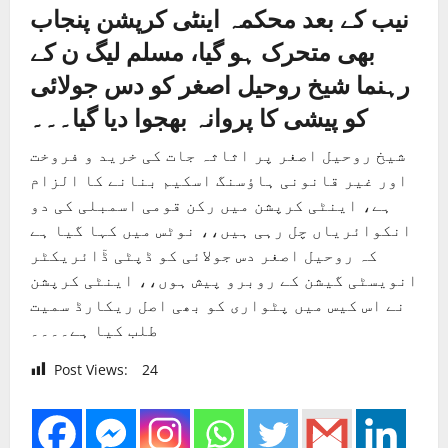
نیب کے بعد محکمہ اینٹی کرپشن پنجاب
بھی متحرک ہو گیا، مسلم لیگ ن کے
رہنما شیخ روحیل اصغر کو دس جولائی
کو پیشی کا پروانہ بھجوا دیا گیا۔۔۔
شیخ روحیل اصغر پر اثاثہ جات کی خرید و فروخت
اور غیر قانونی ہاؤسنگ اسکیم بنانے کا الزام
ہے، اینٹی کرپشن میں رکن قومی اسمبلی کی دو
انکوائریاں چل رہی ہیں،، نوٹس میں کہا گیا ہے
کہ روحیل اصغر دس جولائی کو ڈپٹی ڈٓائریکٹر
انویسٹی گیشن کے روبرو پیش ہوں،، اینٹی کرپشن
نے اس کیس میں پٹواری کو بھی اصل ریکارڈ سمیت
طلب کیا ہے۔۔۔۔
Post Views:
24