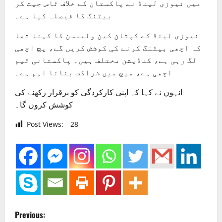
میں نیوزی لینڈ نے پاکستان کے خلاف ٹاس جیت کر
بیٹنگ کا فیصلہ کیا ہے۔
نیوزی لینڈ کے کپتان کین ولیمسن کا کہنا تھا
کہ اچھی بیٹنگ کرنے کی کوشش کریں گے، پچ اچھی
لگ رہی ہے، کنڈیشن مختلف ہیں۔ پاکستانی ٹیم
اچھی ہے، میچ میں شراکت بنانا اہم ہے۔
انہوں نے کہا کہ اپنی کارکردگی کو برقرار رکھنے کی
کوشش کروں گا۔
Post Views:
28
P
Previous: