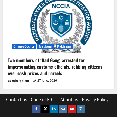
Crime/Courts
National
Pakistan
Two members of ‘Oad Gang’ arrested for
impersonating customs officials, robbing citizens
over cash prizes and parcels
admin_qalam
27 June, 2026
Contact us
Code of Ethic
About us
Privacy Policy
Facebook
Twitter
Linkedin
VK
Youtube
Instagram