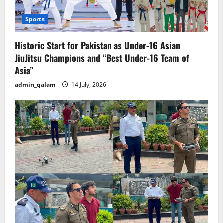
o
Sports
n
Historic Start for Pakistan as Under-16 Asian
JiuJitsu Champions and “Best Under-16 Team of
Asia”
admin_qalam
14 July, 2026