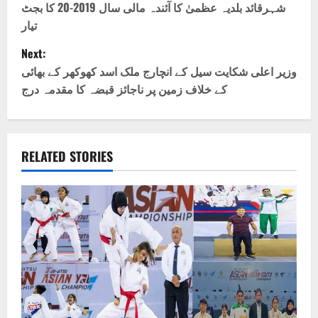
o
شہرقائد بلدیہ عظمیٰ کا آئندہ مالی سال 2019-20 کا بجٹ
تیار
s
Next:
t
وزیر اعلی شکایت سیل کے انچارج ملک اسد کھوکھر کے بھائی
کے خلاف زمین پر ناجائز قبضہ کا مقدمہ درج
n
a
v
RELATED STORIES
i
g
a
t
i