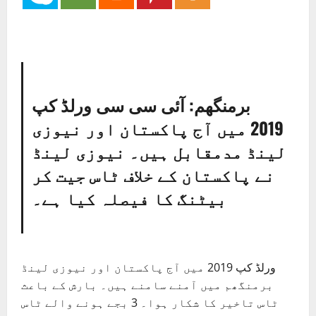
برمنگھم: آئی سی سی ورلڈ کپ
2019 میں آج پاکستان اور نیوزی
لینڈ مدمقابل ہیں۔ نیوزی لینڈ
نے پاکستان کے خلاف ٹاس جیت کر
بیٹنگ کا فیصلہ کیا ہے۔
ورلڈ کپ 2019 میں آج پاکستان اور نیوزی لینڈ
برمنگھم میں آمنے سامنے ہیں۔ بارش کے باعث
ٹاس تاخیر کا شکار ہوا۔ 3 بجے ہونے والے ٹاس