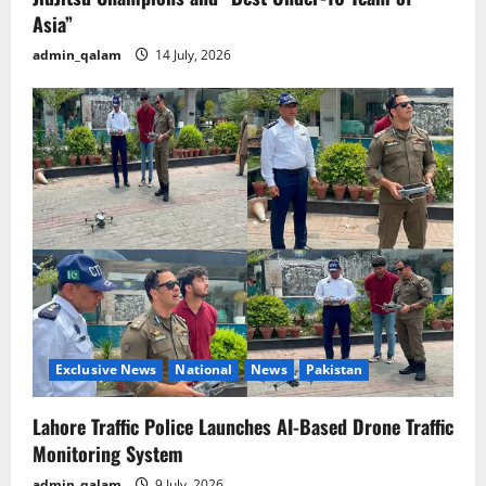
Asia”
admin_qalam
14 July, 2026
Exclusive News
National
News
Pakistan
Lahore Traffic Police Launches AI-Based Drone Traffic
Monitoring System
admin_qalam
9 July, 2026