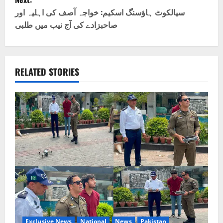
s
سیالکوٹ ہاؤسنگ اسکیم: خواجہ آصف کی اہلیہ اور
t
صاحبزادے کی آج نیب میں طلبی
n
a
RELATED STORIES
v
i
g
a
t
i
o
Exclusive News
National
News
Pakistan