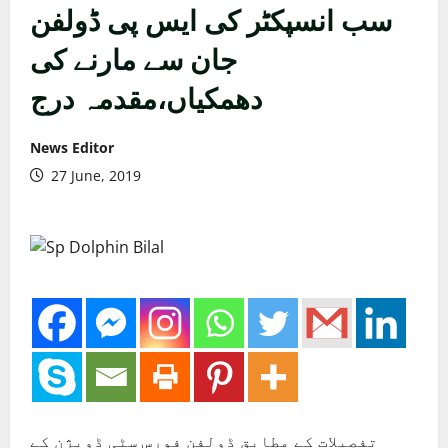
سب انسپکٹر کی ایس پی ڈولفن
جان سے مارنے کی
دھمکیاں،مقدمہ درج
News Editor
27 June, 2019
تفصیلات کے مطابق ڈولفن فورس سٹی ڈویژن کے