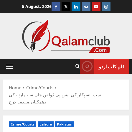
Skip
Facebook
Twitter
Linkedin
VK
Youtube
Instagram
6 August, 2026
to
content
قلم کلب اردو
Primary
Menu
Home
Crime/Courts
سب انسپکٹر کی ایس پی ڈولفن جان سے مارنے کی
دھمکیاں،مقدمہ درج
Crime/Courts
Lahore
Pakistan