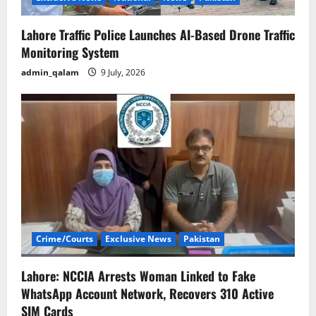
n
Lahore Traffic Police Launches AI-Based Drone Traffic
Monitoring System
admin_qalam
9 July, 2026
Crime/Courts
Exclusive News
Pakistan
Lahore: NCCIA Arrests Woman Linked to Fake
WhatsApp Account Network, Recovers 310 Active
SIM Cards