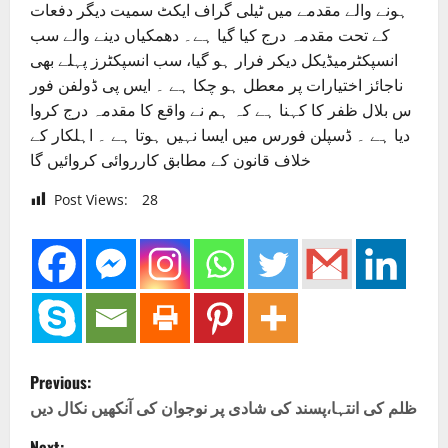
ہونے والے مقدمے میں ٹیلی گراف ایکٹ سمیت دیگر دفعات
کے تحت مقدمہ درج کیا گیا ہے۔ دھمکیاں دینے والے سب
انسپکٹرمیڈیکل دیکر فرار ہو گیا، سب انسپکٹرز پہلے بھی
ناجائز اختیارات پر معطل ہو چکا ہے ۔ ایس پی ڈولفن فور
س بلال ظفر کا کہنا ہے کہ ہم نے واقع کا مقدمہ درج کروا
دیا ہے ۔ ڈسپلن فورس میں ایسا نہیں ہوتا ہے ۔ اہلکار کے
خلاف قانون کے مطابق کارروائی کروائیں گا
Post Views:
28
P
Previous:
o
ظلم کی انتہا،پسند کی شادی پر نوجوان کی آنکھیں نکال دیں
Next: