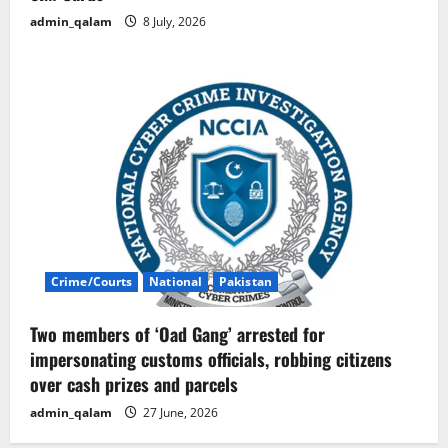
admin_qalam
8 July, 2026
Crime/Courts
National
Pakistan
Two members of ‘Oad Gang’ arrested for
impersonating customs officials, robbing citizens
over cash prizes and parcels
admin_qalam
27 June, 2026