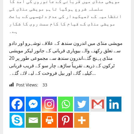
مویشی منڈی میں قربانی کے جانوروں کی آمد کا
سلسلہ شروع ہوگیا تاہم مویشی منڈی کی
انتظامیہ کے ٹھیکیدار کی عدم دلچسپی کے باعث
مویشی منڈی کے قیام کا کام سست روی کا شکار
ہے۔
مویشی منڈی میں اندرون سندھ کے علاقے نوشہرو اور دادو
سے تعلق رکھنے والے بیوپاری قربانی کے جانور لیکر مویشی
منڈی پہنچ گئے،اندرون سندھ سے مجموعی طور پر 20
ٹرکوں کے ذریعے تقریباً ساڑھے چار سو کے قریب قربانی
کیلیے گائے اور بیل فروخت کے لیے لائے گئے۔…
Post Views:
33