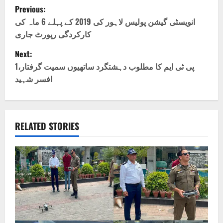
P
Previous:
o
انویسٹی گیشن پولیس لاہور کی 2019 کے پہلے 6 ماہ کی
کارکردگی رپورٹ جاری
s
Next:
t
پی ٹی ایم کا مطلوب دہشتگرد ساتھیوں سمیت گرفتار،1
افسر شہید
n
a
v
RELATED STORIES
i
g
a
t