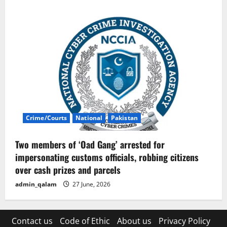
Crime/Courts
National
Pakistan
Two members of ‘Oad Gang’ arrested for
impersonating customs officials, robbing citizens
over cash prizes and parcels
admin_qalam
27 June, 2026
Contact us
Code of Ethic
About us
Privacy Policy