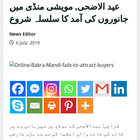
عید الاضحی, مویشی منڈی میں
جانوروں کی آمد کا سلسلہ شروع
News Editor
6 July, 2019
کراچی: عیدالاضحی کے موقع پر سپرہائی وے پر
قائم کی جانے والی ایشیا کی سب سے بڑی عارضی