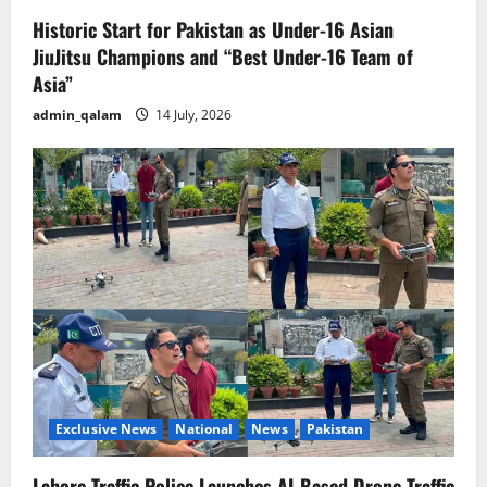
Historic Start for Pakistan as Under-16 Asian
JiuJitsu Champions and “Best Under-16 Team of
Asia”
admin_qalam
14 July, 2026
Exclusive News
National
News
Pakistan
Lahore Traffic Police Launches AI-Based Drone Traffic