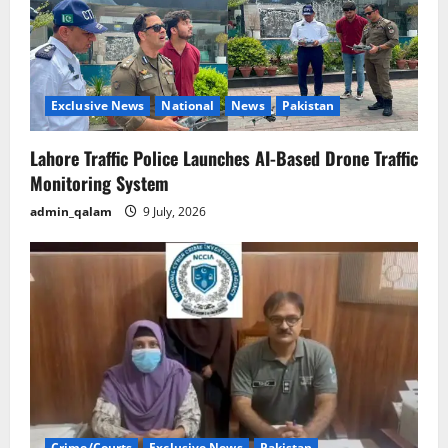
i
o
n
Exclusive News
National
News
Pakistan
Lahore Traffic Police Launches AI-Based Drone Traffic
Monitoring System
admin_qalam
9 July, 2026
Crime/Courts
Exclusive News
Pakistan