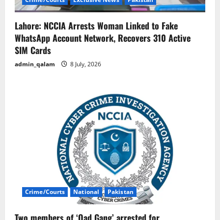
Lahore: NCCIA Arrests Woman Linked to Fake
WhatsApp Account Network, Recovers 310 Active
SIM Cards
admin_qalam
8 July, 2026
Crime/Courts
National
Pakistan
Two members of ‘Oad Gang’ arrested for