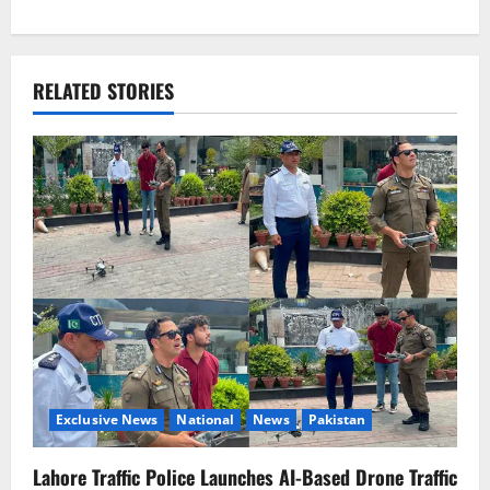
n
a
RELATED STORIES
v
i
g
a
t
i
o
Exclusive News
National
News
Pakistan
n
Lahore Traffic Police Launches AI-Based Drone Traffic