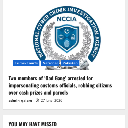
Crime/Courts
National
Pakistan
Two members of ‘Oad Gang’ arrested for
impersonating customs officials, robbing citizens
over cash prizes and parcels
admin_qalam
27 June, 2026
YOU MAY HAVE MISSED