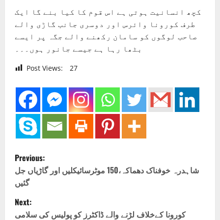
کچھ انسانیت ہوتی ہے اس قوم کا کیا بنے گا ایک
طرف کورونا وائرس اور دوسری جانب گاڑی والے
صاحب لوگوں کو سامان رکھنے والے جگہ پر ایسے
بٹھا رہا ہے جیسے جانور ہوں۔۔۔
Post Views:
27
P
Previous:
o
شاہدرہ خوفناک دھماکہ،150 موٹرسائیکلیں اور گاڑیاں جل
گئیں
s
Next:
t
کورونا کےخلاف لڑنے والے ڈاکٹرز کو پولیس کی سلامی