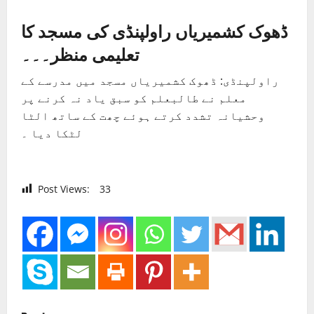
ڈھوک کشمیریاں راولپنڈی کی مسجد کا
تعلیمی منظر۔۔۔
راولپنڈی: ڈھوک کشمیریاں مسجد میں مدرسے کے
معلم نے طالبعلم کو سبق یاد نہ کرنے پر
وحشیانہ تشدد کرتے ہوئے چھت کے ساتھ الٹا
لٹکا دیا ۔
Post Views:
33
P