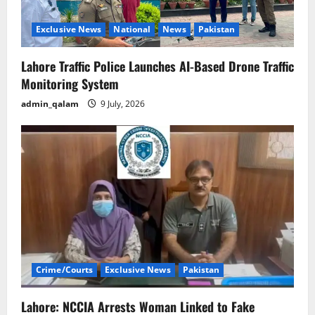
i
o
Exclusive News
National
News
Pakistan
n
Lahore Traffic Police Launches AI-Based Drone Traffic
Monitoring System
admin_qalam
9 July, 2026
Crime/Courts
Exclusive News
Pakistan
Lahore: NCCIA Arrests Woman Linked to Fake