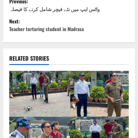
Previous:
o
واٹس ایپ میں نئے فیچر شامل کرنے کا فیصلہ
Next:
s
Teacher torturing student in Madrasa
t
n
RELATED STORIES
a
v
i
g
a
t