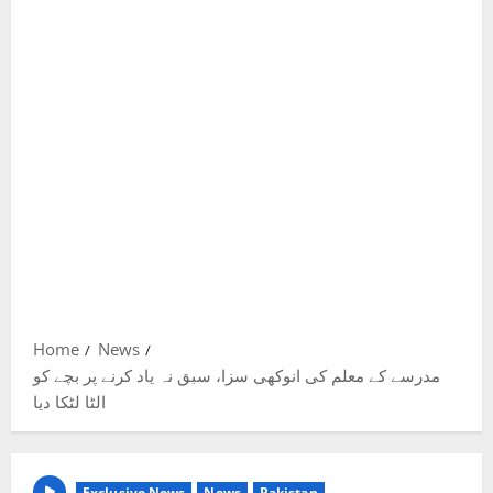
Home
News
مدرسے کے معلم کی انوکھی سزا، سبق نہ یاد کرنے پر بچے کو
الٹا لٹکا دیا
Exclusive News
News
Pakistan