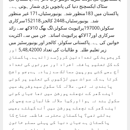
سٹاک ایکسچنج دنیا کی پانچویں بڑی شمار ہوتی ہے۔
پاکستان میں 183منظور شدہ یونیورسٹیاں،171 غیر منظور
شدہ یونیورسٹیاں،2448 کالجز،152118سرکاری
سکولز،197000پرائیویٹ سکولز،لگ بھگ 10لاکھ سے زائد
سرکاری اور17لاکھ پرائیویٹ اساتذہ جن میں سے اکثریت
خواتین کی ہے۔پاکستانی سکولز، کالجز اور یونیورسٹیز میں
زیر تعلیم طلبہ و طالبات کی تعداد 5,48,42000 اور
گریجویٹ کی تعدادتین کروڑسے زائدہے۔پاکستان
کے کل تعلیم یافتہ افراد اور عورتوں کی تعداد
آج بھی کئی یورپین ممالک سے زیادہ ہے،جو واضح
کرتا ہے کہ سوات میں لڑکیوں کی تعلیم پر کوئی
پابندی نہ تھی۔ ملالہ کا سکول سیدوشریف میں
اپنے گھر کے نچھلے پورشن میں تھا جہاں کوئی
سکول بند نہ ہوااورکیا ملالہ طالبان سے چھپ کر
اپنے گھر کے نچھلے پورشن میں آنے کیلئے بھیس
بدلتی تھی؟ پاکستان محترمہ فاطمہ جناح کا
پاکستان ہے جہاں دنیا کی پہلی مسلم خاتون
وزیراعظم بے نظیر بھٹو، پہلی خاتون سپیکر