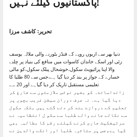
پاکستانیوں کیلئے نہیں!
تحریر: کاشف مرزا
دنیا بھر سے اربوں روپے کے فنڈز بٹورنے والی ملالہ یوسف
زئی اور اسکے خاندان کاسوات میں منافع کی بنیاد پر چلنے
والا اپنا پرائیویٹ سکول،خوشحال پبلک سکول،کو مالی
خسارے کے جواز پر بند کر دیا گیا ہے،جس سے 80 طلبا کا
تعلیمی مستقبل تاریک کر دیا گیاہے اور 20 سے
زائداساتذہ کو بغیر نوٹس ملازمتوں سے فارغ کر
دیا گیا ہے۔ نہ صرف دوران سیشن غریب بچوں پر
تعلیم کے دروازے بند کر دئے گئے ہیں بلکہ سکول
سے نکالے جانے والے طلبا سے سکو ل انتظامیہ نے
سرٹیفکیٹ جاری کرنے کیلئے رقم کا مطالبہ بھی
کیا ہے،جس پر متاثرہ طلبا اور انکے والدین نے