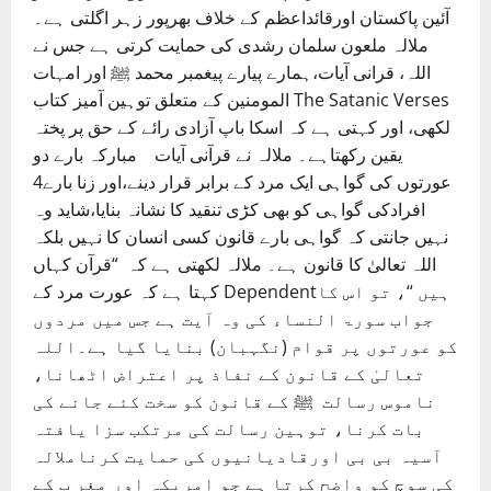
آئین پاکستان اورقائداعظم کے خلاف بھرپور زہر اگلتی ہے۔
ملالہ ملعون سلمان رشدی کی حمایت کرتی ہے جس نے
اللہ، قرانی آیات،ہمارے پیارے پیغمبر محمد ﷺ اور امہات
المومنین کے متعلق توہین آمیز کتاب The Satanic Verses
لکھی، اور کہتی ہے کہ اسکا باپ آزادی رائے کے حق پر پختہ
یقین رکھتاہے۔ ملالہ نے قرآنی آیات مبارکہ بارے دو
عورتوں کی گواہی ایک مرد کے برابر قرار دینے،اور زنا بارے4
افرادکی گواہی کو بھی کڑی تنقید کا نشانہ بنایا،شاید وہ
نہیں جانتی کہ گواہی بارے قانون کسی انسان کا نہیں بلکہ
اللہ تعالیٰ کا قانون ہے۔ ملالہ لکھتی ہے کہ “قرآن کہاں
کہتا ہے کہ عورت مرد کے Dependentہیں “، تو اس کا
جواب سورۃ النساء کی وہ آیت ہے جس میں مردوں
کو عورتوں پر قوام (نگہبان) بنایا گیا ہے۔اللہ
تعالیٰ کے قانون کے نفاذ پر اعتراض اٹھانا،
ناموس رسالت ﷺ کے قانون کو سخت کئے جانے کی
بات کرنا، توہین رسالت کی مرتکب سزا یافتہ
آسیہ بی بی اورقادیانیوں کی حمایت کرناملالہ
کی سوچ کو واضح کرتا ہے جو امریکہ اور مغر ب کے