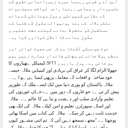
این اے و قومی رہنما مسرت زیب،انسانی حقوق کے
علمبردار و سماجی رہنما راجہ لیاقت سمیت سوات
کے مقامی کمیونٹی و سول سوسائٹی کے ساتھ
ملکرملالہ کے بند ہونیوالے سکول کے طلبا کے
مستقبل کو محفوظ بنانے کیلئے مفت تعلیم و
سکول بنانے کا اعلان کیااور کہا ہے۔
نوم چومسکی لکھتا ہے کہ جب جھوٹ تواتر اور
منظم بولا جائے تو سچ کی شاندار عمارت زمین بوس
ہو جاتی ہے۔ پرل ہاربر، 9/11،کیمیکل ہتھیاروں کا
جھوٹا الزام لگا کر عراق کی بربادی اور کینیڈین ملالہ جیسے
خود ساختہ و اقعات کے معاملے پربھی ایسا ہی ہو ا ہے۔
ملالہ پاکستان کو پوری دنیا میں ایک ایسے ملک کے طورپر
پیش کر تی ہے جو غاروں کے دور میں ہے،جہاں عورتوں کی
تعلیم وآزادی سلب اور دہشت و تباہی کا عالم ہے۔ملالہ
اور اسکے سپورٹرز، تعلیم و امن کیلئے ملالہ کی ایک بھی
خدمت ثابت نہیں کر سکے۔ ملالہ کی کتاب میں اسکا بھائی
پوچھتا ہے ”مجھے سمجھ نہیں آتی کہ تم اتنی مشہور کیوں
ہو آخر تم نے ایسا کیا کر دیا ہے؟“ جسکا جواب ملالہ کے