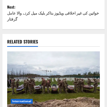
Next:
s
خواتین کی غیر اخلاقی ویڈیوز بناکر بلیک میل کرنے والا عامل
t
گرفتار
n
a
RELATED STORIES
v
i
g
a
t
i
International