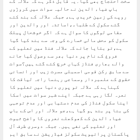
سخت احتجاج بھی کیا۔یہ قابل ذکر ہے کہ ملالہ کے
باپ ضیاء الدین نے حالیہ سوات میں کروڑوں
روپے کی زمین خریدی ہے، جبکہ ملالہ کے بند کئے
گئے سکول کے طلباء،اساتذہ اور والدین اور
مقامی لوگوں کا سوال ہے کہ اگر خوشحال پبلک
سکول کو محض مالی خسارے کی وجہ سے بند کیا گیا
ہے،تو بتایا جائے کہ ملالہ فنڈ میں تعلیم کے
فروغ کے نام پر دنیا بھر سے وصول کیا جانے
والے بھاری فنڈز کہاں خرچ کئے گئے ہیں؟سوات
سے سابق رکن قومی اسمبلی مسرت زیب اور انسانی
حقوق کے علمبردار وسماجی رہنما راجہ لیاقت کا
کہناہے کہ ملالہ تو پوری دنیا میں تعلیم کا
نعرہ لگا رہی ہے جبکہ اپنے شہر سوات میں اسکا
اپنا سکول فنڈز کی عدم دستیابی اور عدم توجہی
کی بنا پر بند ہو گیا ہے،جو ملالہ اور اس کے باپ
ضیاء الدین کے کھوکھلے نعروں کا واضح ثبوت
اور تعلیم کی نفی ہیں۔ جبکہ دوسری طرف آل
پاکستان پرائیویٹ سکولز فیڈریشن نے سابق ایم