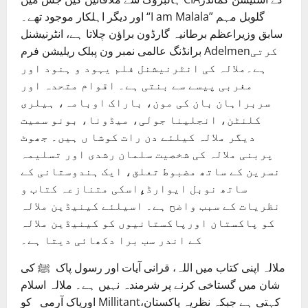
اور دیگر اہلکار موجود تھے۔ “I am Malala” گلوبل مہم
سابق وزیراعظم برطانیہ گارڈون براؤن چلاتا ہے، انٹرنیشنل
برانڈنگ عالمی نمبر ون پبلک ریلیشن فرم Adelmenکرتی
ہے۔ملالہ کی انٹرنیشنل فلم یہود و ہنود اور
مغربی پیسے سے بنتی ہے۔ اقوام متحدہ اور
سربراہان بان کی مون، باراک اوبامہ، ہیلری
کلنٹن، انجلینا جولی، میڈونا، بونو سمیت
دیگر ملالہ کیلئے دن رات کوشا ں ہیں۔ جھوٹ
پربنی ملالہ کی شخصیت سلمان رشدی اور تسلیمہ
نسرین کے ساتھ مضبوط تعلق، ایک ہندوستانی کے
ساتھ نوبل ایوارڈ،ِِِِاسکی متنازعہ کتاب و
نظریات کے سبب واضح ہے۔ اسیلئے کینیڈین ملالہ
کو پاکستان اورپاکستانیوں کو کینیڈین ملالہ
کے اندر سب برا دکھائی دیتا ہے۔
ملالہ اپنی کتاب میں اللہ، قرانی آیات اور رسول پاک ﷺ کی
شان میں گستاخی کرنے پر شرمندہ نہیں ہے۔ ملالہ اسلام
اورپاک آرمی کو Millitantکہتی ہے جبکہ نظریہ پاکستان،