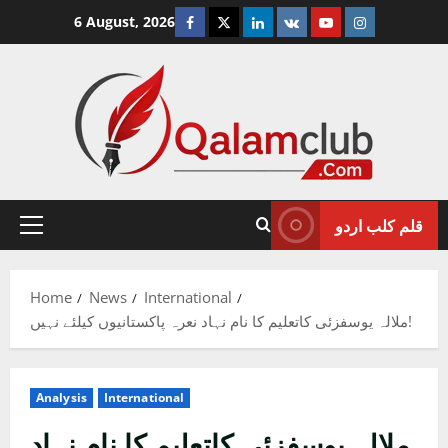
Skip
Facebook
Twitter
Linkedin
VK
Youtube
Instagram
6 August, 2026
to
content
قلم کلب اردو
Primary
Menu
Home
News
International
ملالہ یوسفزئی کاتعلیم کا نام نہاد نعرہ پاکستانیوں کیلئے نہیں!
Analysis
International
ملالہ یوسفزئی کاتعلیم کا نام نہاد