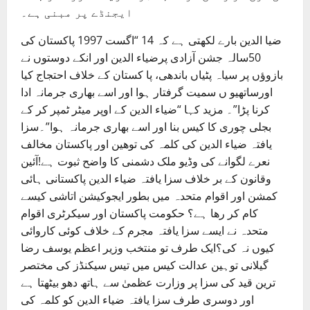
ایجنڈے پر مبنی ہے۔
ضیا الدین بارے لکھتی ہے کہ 14 “اگست 1997 پاکستان کی
50سالہ جشن آزادی پرضیاء الدین اور انکے دوستوں نے
بازوؤں پر سیاہ پٹیاں باندھی، پا کستان کے خلاف احتجاج کیا
اورساتھیو ں سمیت گرفتار ہوا اور اسے بھاری جرمانہ ادا
کرنا پڑا”۔ مزید کہا “ضیاء الدین کے اوپر میٹر ٹمپر کر کے
بجلی چوری کا کیس بنا اور اسے بھاری جرمانہ ہوا”۔سزا
یافتہ ضیاء الدین کی کلمہ کی توھین اور پاکستان مخالف
نعرے لگوانے کی وڈیو ملک دشمنی کا واضح ثبوت ہے!آئین
وقانون کے بر خلاف سزا یافتہ ضیاء الدین پاکستانی ہائی
کمشن اور اقوام متحدہ میں بطور ایجوکیشن اتاشی کیسے
کام کر رھا ہے؟ حکومت پاکستان اور سیکرٹری اقوام
متحدہ نے ایسے سزا یافتہ مجرم کے خلاف کوئی کاروائی
کیوں نہ کی؟ایک طرف تو منتخب وزیر اعظم یوسف رضا
گیلانی توہین عدالت کیس میں تیس سیکنڈز کی مختصر
ترین قید کی سزا پر وزارت عظمیٰ سے ہاتھ دھو بیٹھتا ہے
اور دوسری طرف سزا یافتہ ضیاء الدین کو کلمہ کی