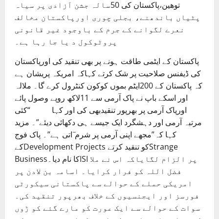
توھین،پاکستان کی 50سالہ جشن آزادی پر سیاہ
پٹیاں باندھنے، بجلی چوری اورپاکستان مخالف
نعرے لگوانے کے جرم کے باوجود غیر قانونی
پروٹوکول د یا جا رہا ہے۔
پاکستان کے ایٹمی طاقت ہونے پر بھی تنقید کی اورپاکستان
کی ڈیفنس صلاحیت پر شک کرتے کہاکہ امریکہ پریشان ہے
کہ پاکستان کے 200ایٹم بموں کوکون کنٹرول کرے گا۔ ملالہ
اور اسکے باپ نے پاک آرمی سے 11لاکھ روپے وصول پائے
اورپاک آرمی پر بھرپور تنقیدبھی کی اور کہا “کئی
مرتبہ آرمی اور دہشگرد ایک جیسے ہی دکھائی دیئے”۔ مزید
کہا کہ”مجھے اپنی آرمی پر شرم ٓاتی ہے”۔ پاک فوج
کےDevelopment Projects کو تنقید کرتےStrange
Businessکا نام دیا۔ISI پر الزام لگایاکہ اس نے ملا
فضل اللہ کو فرار کرایا۔ اسامہ بن لادن پر
امریکی حملے کے حوالے سے پاکستانی سیکورٹی
فورسز اور ایجنسیوں کے خلاف بھرپور تنقید کی۔
سوات کے حوالے سے ایک عورت کو مارے گئے کو ڑوں