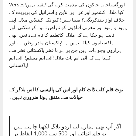
Versesاورگستاخانہ خاکوں کی مذمت کرے گی؟یقینا نہیں!
کیا ملالہ کشمیر اور غزہ پر انڈین و اسرائیل کی بربریت کے
خلاف آواز بلندکریگی؟ یقینا نہیں! کیو نکہ کینیڈین ملالہ اپنے
یہود و ہنود اور مغربی آقاؤوں کو ناراض نہیں کر سکتی! اور
ثابت ہو چکا ہے کہ ملالہ کاتعلیم کا نام نہاد نعرہ بھی
پاکستانیوں کیلئے نہیں ہے!پاکستان مادر وطن ہے اور
ہزاروں وجوہات ہیں جن پر ہر با فخر پاکستانی فخر سے
کہتا ہے کہ آئی ایم ناٹ ملالہ!آئی ایم مسلم! آئی ایم
پاکستانی!
نوٹ:قلم کلب ڈاٹ کام اور اس کی پالیسی کا اس بلاگر کے
خیالات سے متفق ہونا ضروری نہیں۔
اگر آپ بھی ہمارے لیے اردو بلاگ لکھنا چاہتے ہیں
تو قلم اٹھائیے اور 500 سے 1,000 الفاظ پر