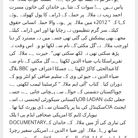
پاس نہیں ہے! سوات کے شاہی خاندان کی خاتون مسرت
احمد زیب نے ملالہ پر حملے کے ڈرامے کا پول کھولتے ہوئے
کہا کہ ” 2012ء میں ملالہ پر ہونے والا حملہ انسانی حقوق
کیلئے سر گرم تنظیموں نے رچایا تھا اور اس ڈرامے کیلئے
مجھے بھی پیشکش کی گئی تھی جسے میں نے مسترد کر دیا
اورجب ملالہ نے’گل مکئی’کے نام سے لکھا تو وہ اس وقت نہ
پڑھ سکتی تھی نہ لکھ سکتی تھی”۔حیرت ہے ملالہ کی
تقریراسکا باپ ضیاء الدین لکھتا ہے، گل مکئی کے نام سے
بلاگ BBC کاعبدالحئی کاکڑ لکھتا ہے جسکا اعتراف خود
ضیاء الدین نے جیو ٹی وی کے سلیم صافی کو انٹر ویو کے
دوران کیا۔ کتاب ”آئی ایم ملالہ“ کرسٹینا لیمب لکھتی ہے
جوپاکستان دشمنی کے حوالے سے پہچانی جاتی ہے، جسے
پاکستانی سیکورٹی ایجنسی نے اسےOB LADAN جعلی ٹکٹ
سکینڈل کی بنا پر پاکستان سے ڈی پورٹ کیا تھا۔CIA ایجنٹ
نیویارک ٹایم کا امریکی صحافی ایڈم بی ا یلک
DOCUMENTARYکی تیاری کی آڑ میں ملالہ کے خاندان کے
ساتھ رہا۔ملالہ اور ضیا ء الدین نے امریکی سفیر رچرڈ
ہالبروک سے ملاقاتیں کیں جس میں CIAکے اسٹیشن کمانڈر