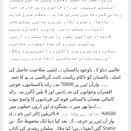
اسمبلی فہمیدہ مرزا، خاتون وزیر خارجہ حنا
ربانی کھر،خاتون جنرلز شاہد ہ ملک، جنرل شاہد
ہ بادشاہ، جنرل نگار جوہر، خاتون جسٹس فخر
النساء، جسٹس ناصرہ جاوید اقبال، سمیت
لاتعداد خواتین بطور وائس چانسلرز، آرمی،
پولیس، بیورو کریٹ، ٹیچرز، صحافی،
بنکرز،بزنس وومن، ڈاکٹرز، انجیئینز، وکلاء
اورسیاستدان خدمات سر انجا م دے رہے ہیں۔
عالمی دباؤ کے باوجود پاکستان نے ایٹمی صلاحیت حاصل کی
اسلیے پاکستان کو ناکام ریاست ثابت کرنااسی مہم کا حصہ
ہے۔ وارآن ٹیرر پر 70000 سے زائد پاکستانیوں، فوجی
افسران وجوانوں کی شہادتیں اور 4 بلین ڈالرز سے زائد
کامالی نقصان پاکستانی قوم کی قربانیوں کا واضح ثبوت
ہے!دنیا بھر میں دہشتگردی اور ڈرون حملوں میں
4500%اضافہ ہو چکا ہے۔ 4.4ٹریلین ڈالر اس نام نہاد
وار آن ٹیرر پر خرچنے کے بعد کیا دنیا ایک محفوظ جگہ بن
گئی؟یقینا نہیں! کیا ملالہ سلمان رشدی کی کتاب Stanic