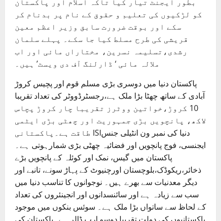
بطور ایجنٹ تیار کیا تاکہ اسلام اور پاکستان
کو لڑکیوں کی تعلیم و حقوق کے نام پر بدنام کر
سکے اور بوقت ضرورت سابق وزیر اعظم معین
قریشی کی طرح مسلط کیا جا سکے۔ پہلے سلمان
رشدی،تسلیمہ نسرین، مختاراں مائی اور اب
ملالہ مائی ‘ ڈارلنگ آف دی ویسٹ’ ہیں۔
پاکستان دنیا میں دوسری بڑی مسلم قوم اور پچیس کروڑ
آبادی کے ساتھ چھٹا بڑا ملک ہے،رجسٹرڈووٹر کی تعداد تقریبا
10 کروڑ،خواتین ووٹرز تقریبا چار کروڑ پچاس
لاکھ، پانچویں بڑی جمہوریت اور چھٹی بڑی ایٹمی
طاقت ہے۔پاکستانی ISIدنیا کی نمبر ون انٹیلی جنس
ایجنسی، فوج پانچویں اور فضائیہ چھٹی بڑی شمارہوتی ہے۔
پاکستان میں گیس، نمک اور کوئلہ کے پانچویں بڑے
ذخائر،ریکوڈک،بلوچستان اورچنیوٹ کے پہاڑ سونے، تانبے اور
دیگر معدنیات سے بھرے ہیں۔ نوجوانوں کا تناسب دنیا میں
سب سے زیادہ ہے اور سائنسدانوں اور انجینئروں کی تعداد
کے لحاظ سے ساتواں بڑا ملک ہے۔ سوئس بنکوں میں موجود
پاکستانیوں کی دولت تقریبا دوسو ارب ڈالر ہے۔پاکستان کی