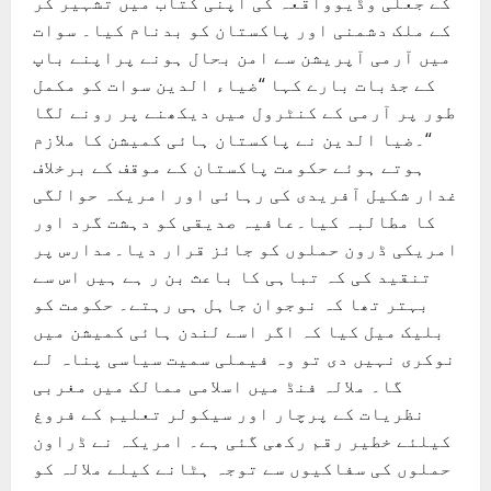
کے جعلی وڈیوواقعہ کی اپنی کتاب میں تشہیر کر
کے ملک دشمنی اور پاکستان کو بدنام کیا۔ سوات
میں آرمی آپریشن سے امن بحال ہونے پراپنے باپ
کے جذبات بارے کہا “ضیاء الدین سوات کو مکمل
طور پر آرمی کے کنٹرول میں دیکھنے پر رونے لگا
“۔ضیا الدین نے پاکستان ہائی کمیشن کا ملازم
ہوتے ہوئے حکومت پاکستان کے موقف کے برخلاف
غدار شکیل آفریدی کی رہائی اور امریکہ حوالگی
کا مطالبہ کیا۔عافیہ صدیقی کو دہشت گرد اور
امریکی ڈرون حملوں کو جائز قرار دیا۔مدارس پر
تنقید کی کہ تباہی کا باعث بن ر ہے ہیں اس سے
بہتر تھا کہ نوجوان جاہل ہی رہتے۔ حکومت کو
بلیک میل کیا کہ اگر اسے لندن ہائی کمیشن میں
نوکری نہیں دی تو وہ فیملی سمیت سیاسی پناہ لے
گا۔ ملالہ فنڈ میں اسلامی ممالک میں مغربی
نظریات کے پرچار اور سیکولر تعلیم کے فروغ
کیلئے خطیر رقم رکھی گئی ہے۔ امریکہ نے ڈراون
حملوں کی سفاکیوں سے توجہ ہٹانے کیلے ملالہ کو