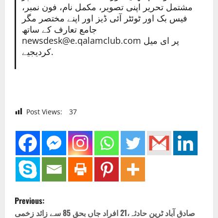
مشتمل تحریر اپنی تصویر، مکمل نام، فون نمبر،
فیس بک اور ٹوئٹر آئی ڈیز اور اپنے مختصر مگر
جامع تعارف کے ساتھ
newsdesk@e.qalamclub.com پر ای میل
کردیجیے.
Post Views:
37
P
Previous:
o
صادق آباد ٹرین حادثہ،21 افراد جاں بحق 85 سے زائد زخمی