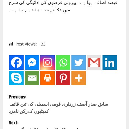
فیصد اضافہ ہوا ہے۔ بیرونی قرضوں کی ادائیگی کی شرح
میں 87 فیصد اضافہ ہوا ہے۔
Post Views:
33
P
Previous:
o
سابق صدر آصف زرداری قومی اسمبلی کی تین قائمہ
کمیٹیوں کےرکن نامزد
s
Next: