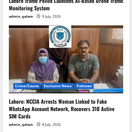
Lahore Traffic Police Launches AI-Based Drone Traffic
Monitoring System
admin_qalam
9 July, 2026
Crime/Courts
Exclusive News
Pakistan
Lahore: NCCIA Arrests Woman Linked to Fake
WhatsApp Account Network, Recovers 310 Active
SIM Cards
admin_qalam
8 July, 2026