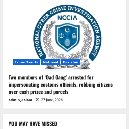
Crime/Courts
National
Pakistan
Two members of ‘Oad Gang’ arrested for
impersonating customs officials, robbing citizens
over cash prizes and parcels
admin_qalam
27 June, 2026
YOU MAY HAVE MISSED