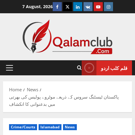
Skip
Facebook
Twitter
Linkedin
VK
Youtube
Instagram
7 August, 2026
to
content
قلم کلب اردو
Primary
Menu
Home
News
پاکستان ٹیسٹنگ سروس کے ذریعے موٹروے پولیس کی بھرتی
میں بدعنوانی کا انکشاف
Crime/Courts
Islamabad
News