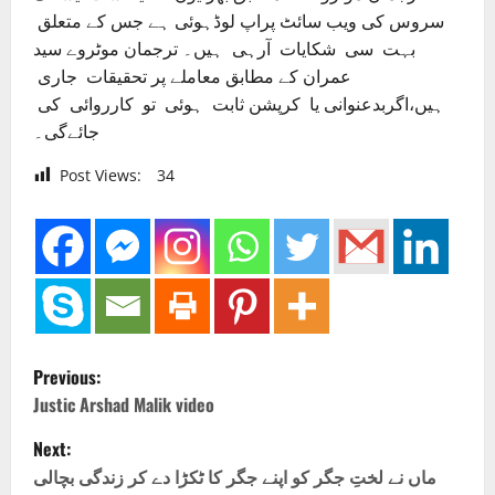
سروس کی ویب سائٹ پراپ لوڈہوئی ہے جس کے متعلق
بہت سی شکایات آرہی ہیں۔ ترجمان موٹروے سید
عمران کے مطابق معاملے پر تحقیقات جاری
ہیں،اگربدعنوانی یا کرپشن ثابت ہوئی تو کارروائی کی
جائےگی۔
Post Views:
34
P
Previous:
o
Justic Arshad Malik video
Next:
s
ماں نے لختِ جگر کو اپنے جگر کا ٹکڑا دے کر زندگی بچالی