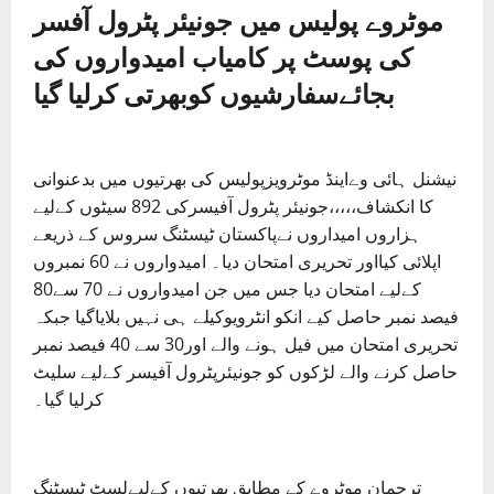
موٹروے پولیس میں جونیئر پٹرول آفسر
کی پوسٹ پر کامیاب امیدواروں کی
بجائےسفارشیوں کوبھرتی کرلیا گیا
نیشنل ہائی وےاینڈ موٹرویزپولیس کی بھرتیوں میں بدعنوانی
کا انکشاف،،،،،جونیئر پٹرول آفیسرکی 892 سیٹوں کےلیے
ہزاروں امیداروں نےپاکستان ٹیسٹنگ سروس کے ذریعے
اپلائی کیااور تحریری امتحان دیا۔ امیدواروں نے 60 نمبروں
کےلیے امتحان دیا جس میں جن امیدواروں نے 70 سے80
فیصد نمبر حاصل کیے انکو انٹرویوکیلے ہی نہیں بلایاگیا جبکہ
تحریری امتحان میں فیل ہونے والے اور30 سے 40 فیصد نمبر
حاصل کرنے والے لڑکوں کو جونیئرپٹرول آفیسر کےلیے سلیٹ
کرلیا گیا۔
ترجمان موٹروے کے مطابق بھرتیوں کےلیےلسٹ ٹیسٹنگ