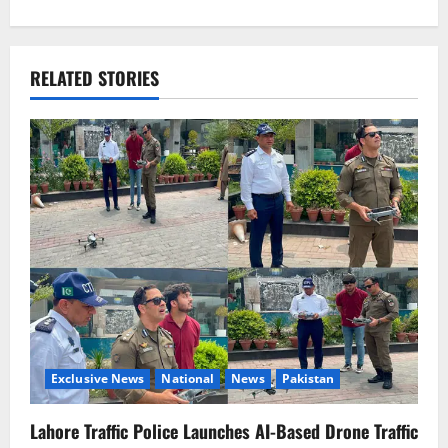
t
n
RELATED STORIES
a
v
i
g
a
t
i
o
Exclusive News
National
News
Pakistan
n
Lahore Traffic Police Launches AI-Based Drone Traffic