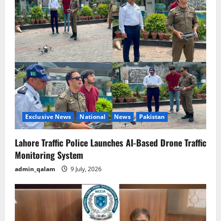
g
a
t
i
o
n
Exclusive News
National
News
Pakistan
Lahore Traffic Police Launches AI-Based Drone Traffic
Monitoring System
admin_qalam
9 July, 2026