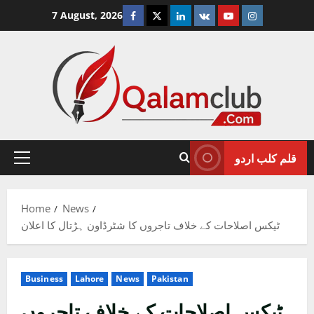
Skip
Facebook
Twitter
Linkedin
VK
Youtube
Instagram
7 August, 2026
to
content
قلم کلب اردو
Primary
Menu
Home
News
ٹیکس اصلاحات کے خلاف تاجروں کا شٹرڈاون ہڑتال کا اعلان
Business
Lahore
News
Pakistan
ٹیکس اصلاحات کے خلاف تاجروں