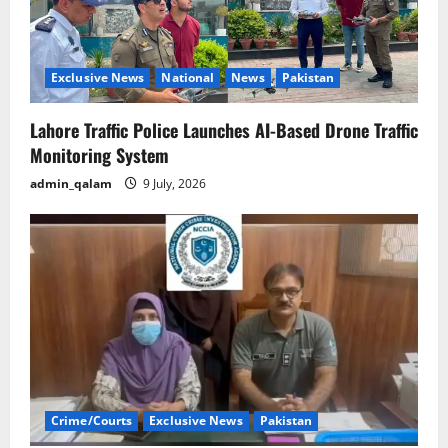
Exclusive News
National
News
Pakistan
Lahore Traffic Police Launches AI-Based Drone Traffic
Monitoring System
admin_qalam
9 July, 2026
Crime/Courts
Exclusive News
Pakistan