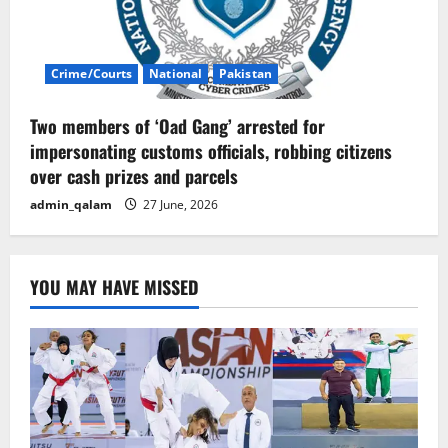
Crime/Courts
National
Pakistan
Two members of ‘Oad Gang’ arrested for
impersonating customs officials, robbing citizens
over cash prizes and parcels
admin_qalam
27 June, 2026
YOU MAY HAVE MISSED