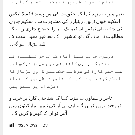
تمام تاجر تنظیموں نے مکمل اتفاق کیا ہے۔
نعیم میر نے مزید کہا کہ حکومت کی من پسند فکسڈ ٹیکس
اسکیم قبول نہیں، ریٹیلرز کی مشاورت سے اسکیم جاری
کی جائے، نئی ٹیکس اسکیم تک ہمارا احتجاج جاری رہے گا،
مطالبات نہ مانے گئے تو عاشورہ کے بعد غیر معینہ مدت کے
لئے ہڑتال ہو گی۔
دوسری جانب فیصل آباد کی تاجر تنظیموں نے
مشترکہ پریس کانفرنس میں سیلز ٹیکس اور
شناختی کارڈ کی شرط کے خلاف شٹر ڈاؤن ہڑتال کا
اعلان کرتے ہوئے کہا کہ تاجر تنظیموں کے تمام
دھڑے اس پر متفق ہیں
تاجر رہنماؤں نے مزید کہا کہ شناختی کارڈ پر خرید و
فروخت نہیں کریں گے، ایف بی آر کی ٹیمیں مارکیٹوں میں
آئیں تو ان کا گھیراؤ کریں گے۔
Post Views:
39