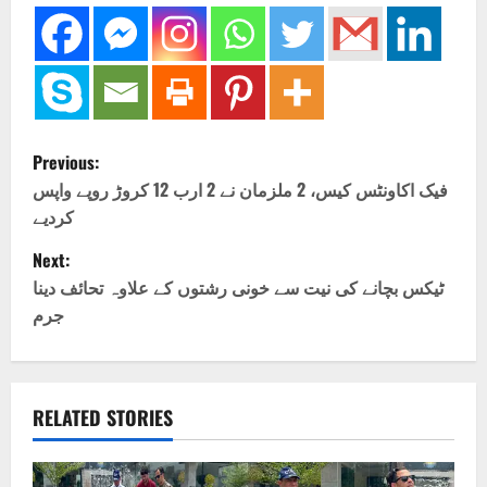
P
Previous:
o
فیک اکاونٹس کیس، 2 ملزمان نے 2 ارب 12 کروڑ روپے واپس
کردیے
s
Next:
t
ٹیکس بچانے کی نیت سے خونی رشتوں کے علاوہ تحائف دینا
جرم
n
a
v
RELATED STORIES
i