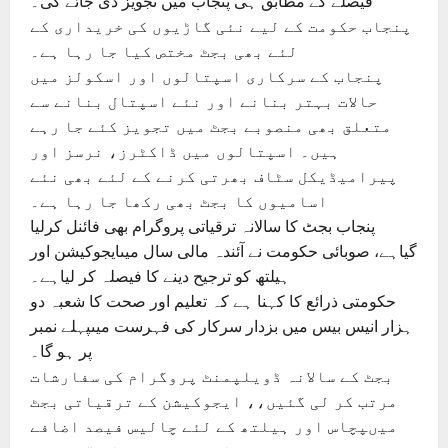
فیصلے کے مطابق ہی پنجاب میں تجویز دی جائے گی۔
پنجاب حکومت کے لیے نئی گاڑیوں کی خریداری کے
لئے بھی بجٹ مختص کیا جا رہا ہے۔
پنجاب کے سرکاری اسپتالوں اور اسکولز میں
حالات بہتر بنانے اور نئے اسپتال بنانے سے
متعلق بھی منصوبے بجٹ میں تجویز کئے جا رہے
ہیں۔ اسپتالوں میں ڈاکٹرز، نرسز اور
پیرامیڈیکل سٹاف بھرتی کرنے کے لئے بھی نئے
اسامیوں کا بجٹ بھی رکھا جا رہا ہے۔
پنجاب بجٹ کا سالانہ ترقیاتی پروگرام بھی فائنل کرلیا
گیاہے، صوبائی حکومت نے آئندہ مالی سال میںایجوکیشن اور
ہیلتھ کو ترجیح دینے کا فیصلہ کر لیاہے۔
حکومتی ذرائع کا کہنا ہے کہ تعلیم اور صحت کا شعبہ دو
ہزار انیس بیس میں بزدار سرکار کی فہرست میںپہلے نمبر
پر ہو گا۔
بجٹ کے سالانہ ڈویلپمنٹ پروگرام کی سفارشات
مرتب کر لی گئیں،، ایجوکیشن کے ترقیاتی بجٹ
میںپچاس اور ہیلتھ کے لئے چالیس فیصد اضافے