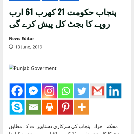
پنجاب حکومت 21 کھرب 61 ارب
روپے کا بجٹ کل پیش کرے گی
News Editor
13 June, 2019
محکمہ خزانہ پنجاب کی سرکاری دستاویز ات کے مطابق
بجٹ کا کل حجم تقریبا 21 کھرب 61 ارب روپے تجویز کیا جا