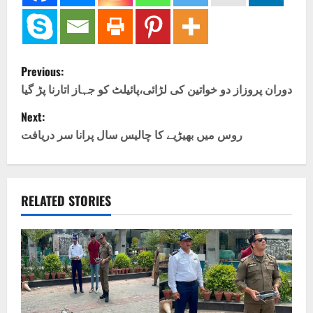
P
Previous:
o
دوران پروزاز دو خواتین کی لڑائی،پائیلٹ کو جہاز اتارنا پڑ گیا
Next:
s
روس میں بھیڑیے کا چالیس سال پرانا سر دریافت
t
n
RELATED STORIES
a
v
i
g