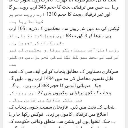
رہا ہے جس میں ترقیاتی بجٹ کا حجم 346 ارب روپے ہو گا
اور غیر ترقیاتی بجٹ کا حجم 1310 ارب روپے تجویز
کیا جا رہا ہے۔
ٹیکس کی مد میں شہریوں سے محکموں کے ذریعے 105 ارب
روپے بڑھا کر 3 کھرب 68 ارب وصول کرنے کے اہداف
مقرر کرنے کی تجویز ہے۔
وزیراعلیٰ آفس سمیت دیگر سرکاری محکموں کے غیر
ترقیاتی بجٹ میں کٹ لگانے کی تجویز بھی دی گئی
ہے۔
سرکاری دستاویز کے مطابق پنجاب کو این ایف سی کے تحت
قابل تقسیم محاصل کی مد میں 1494 ارب روپے ملیں گے
جبکہ صوبائی آمدنی کا حجم 368 ارب روپے ہو گا۔
پنجاب کے کچھ ترقیاتی سکیموں میں 27 ارب روپے کی
غیر ملکی فنڈنگ بھی شامل ہوگی۔
پنجاب کے بجٹ میں ڈیرہ غازیخان سمیت جنوبی پنجاب کے
اضلاع میں ترقیاتی کاموں پر زیادہ فوکس رکھا جا رہا
ہےجبکہ تنخواہوں اور پنشن سے متعلق وفاقی حکومت کے