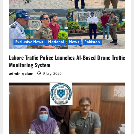
a
t
i
o
Exclusive News
National
News
Pakistan
n
Lahore Traffic Police Launches AI-Based Drone Traffic
Monitoring System
admin_qalam
9 July, 2026