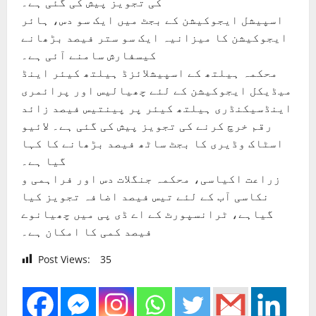
کی تجویز پیش کی گئی ہے۔
اسپیشل ایجوکیشن کے بجٹ میں ایک سو دس، ہائر
ایجوکیشن کا میزانیہ ایک سو ستر فیصد بڑھانے
کیسفارش سامنے آئی ہے۔
محکمہ ہیلتھ کے اسپیشلائزڈ ہیلتھ کیئر اینڈ
میڈیکل ایجوکیشن کے لئے چھیالیس اور پرائمری
اینڈسیکنڈری ہیلتھ کیئر پر پینتیس فیصد زائد
رقم خرچ کرنے کی تجویز پیش کی گئی ہے۔ لائیو
اسٹاک وڈیری کا بجٹ ساٹھ فیصد بڑھانے کا کہا
گیا ہے۔
زراعت اکیاسی، محکمہ جنگلات دس اور فراہمی و
نکاسی آب کے لئے تیس فیصد اضافہ تجویز کیا
گیاہے، ٹرانسپورٹ کے اے ڈی پی میں چھیانوے
فیصد کمی کا امکان ہے۔
Post Views:
35