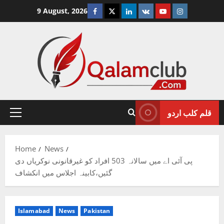
Skip
Facebook
Twitter
Linkedin
VK
Youtube
Instagram
9 August, 2026
to
content
قلم کلب اردو
Primary
Menu
Home
News
پی آئی اے میں سالانہ 503 افراد کو غیرقانونی نوکریاں دی
گئیں،کابینہ اجلاس میں انکشاف
Islamabad
News
Pakistan