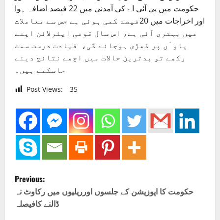
حکومت میں پی آئی اے کی آمدنی میں 22 فیصد اضافہ ہوا
اور اخراجات میں 20فیصد کمی ہوئی ہے جس سے معاملات
میں بہتری آئی ہے، اس سال قومی ایئرلائن اپنے
پاوٴں پر کھڑی ہوجائے گی، قیادت درست سمت
رکھے تو بدترین حالات میں اچھے نتائج دیئے
جاسکتے ہیں۔
Post Views:
35
P
Previous:
o
حکومت کا اپوزیشن کے جلسوں اورریلیوں میں رکاوٹ نہ
ڈالنے کافیصلہ
s