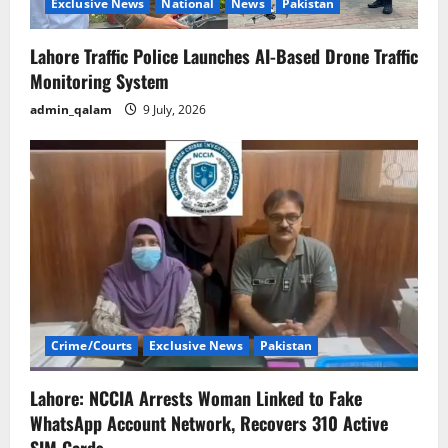
n
Exclusive News
National
News
Pakistan
Lahore Traffic Police Launches AI-Based Drone Traffic
Monitoring System
admin_qalam
9 July, 2026
Crime/Courts
Exclusive News
Pakistan
Lahore: NCCIA Arrests Woman Linked to Fake
WhatsApp Account Network, Recovers 310 Active