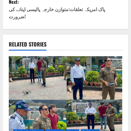
Next:
t
پاک امریکہ تعلقات:متوازن خارجہ پالیسی اپنانے کی
ضرورت!
n
a
v
RELATED STORIES
i
g
a
t
i
o