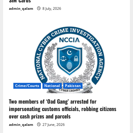
SIM Cards
admin_qalam
8 July, 2026
Crime/Courts
National
Pakistan
Two members of ‘Oad Gang’ arrested for
impersonating customs officials, robbing citizens
over cash prizes and parcels
admin_qalam
27 June, 2026