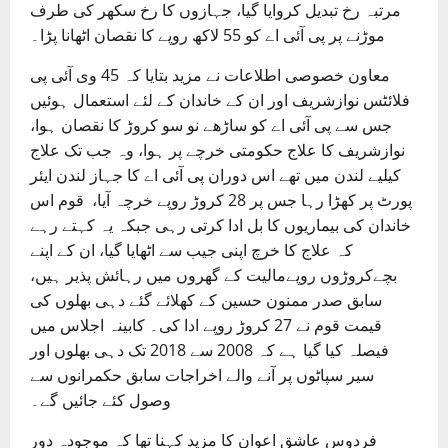
مرتبہ رخ تبدیل کروایا گیا، جہازوں کا رخ سکھر کی طرف
موڑنے پر پی آئی اے کو 55 لاکھ روپے کا نقصان اٹھانا پڑا۔
معاون خصوصی اطلاعات نے مزید بتایا کہ 45 وی آئی پی
فلائٹس نوازشریف اور ان کے خاندان کے لئے استعمال ہوئیں
جس سے پی آئی اے کو ساڑھے نو سو کروڑ کا نقصان ہوا،
نوازشریف کا علاج حکومتی خرچے پر ہوا، وہ جب تک علاج
کیلیے لندن میں تھے اس دوران پی آئی اے کا جہاز لندن ایئر
پورٹ پر کھڑا رہا جس پر 28 کروڑ روپے خرچہ آیا، قوم اس
خاندان کی بیماریوں کا بل ادا کرتی رہی جبکہ یہ کہتے رہے
کہ علاج کا خرچ اپنی جیب سے اٹھایا گیا، ان کے اپنے
بچےکروڑوں روپےمالیت کے گھروں میں رہائش پذیر ہیں،
سابق صدر ممنون حسین کے کھلائے گئے دہی بھلوں کی
قیمت قوم نے 27 کروڑ روپے ادا کی۔ کابینہ اجلاس میں
فیصلہ کیا گیا ہے کہ 2008 سے 2018 تک دہی بھلوں اور
سیر سپاٹوں پر آنے والے اخراجات سابق حکمرانوں سے
وصول کئے جائیں گے۔
فردوس عاشق اعوان کا مزید کہنا تھا کہ موجودہ دور