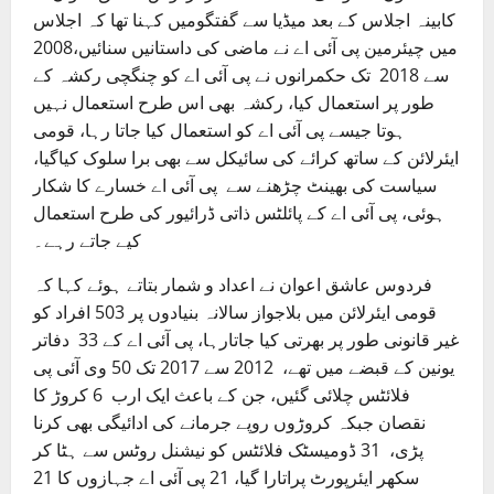
کابینہ اجلاس کے بعد میڈیا سے گفتگومیں کہنا تھا کہ اجلاس
میں چیئرمین پی آئی اے نے ماضی کی داستانیں سنائیں،2008
سے 2018 تک حکمرانوں نے پی آئی اے کو چنگچی رکشہ کے
طور پر استعمال کیا، رکشہ بھی اس طرح استعمال نہیں
ہوتا جیسے پی آئی اے کو استعمال کیا جاتا رہا، قومی
ایئرلائن کے ساتھ کرائے کی سائیکل سے بھی برا سلوک کیاگیا،
سیاست کی بھینٹ چڑھنے سے پی آئی اے خسارے کا شکار
ہوئی، پی آئی اے کے پائلٹس ذاتی ڈرائیور کی طرح استعمال
کیے جاتے رہے۔
فردوس عاشق اعوان نے اعداد و شمار بتاتے ہوئے کہا کہ
قومی ایئرلائن میں بلاجواز سالانہ بنیادوں پر 503 افراد کو
غیر قانونی طور پر بھرتی کیا جاتارہا، پی آئی اے کے 33 دفاتر
یونین کے قبضے میں تھے، 2012 سے 2017 تک 50 وی آئی پی
فلائٹس چلائی گئیں، جن کے باعث ایک ارب 6 کروڑ کا
نقصان جبکہ کروڑوں روپے جرمانے کی ادائیگی بھی کرنا
پڑی، 31 ڈومیسٹک فلائٹس کو نیشنل روٹس سے ہٹا کر
سکھر ایئرپورٹ پراتارا گیا، 21 پی آئی اے جہازوں کا 21