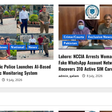
Crime/Courts
Exclusive News
Pakistan
 News
National
News
Lahore: NCCIA Arrests Woma
Fake WhatsApp Account Netw
fic Police Launches AI-Based
Recovers 310 Active SIM Car
ic Monitoring System
admin_qalam
8 July, 2026
9 July, 2026