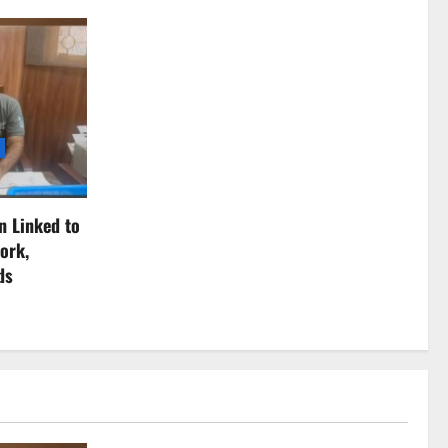
n Linked to
ork,
ds