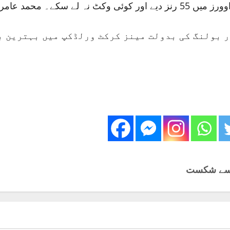
 بولنگ کی بدولت مینز کرکٹ ورلڈکپ میں بہترین ب
ں سے شکست