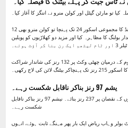
نے ٹاس جیت کر پہلے بیٹنگ کا فیصلہ کیا۔
یا تو مارٹن گپٹل اور کولن منرو نے اننگز کا آغاز کیا۔
میچ کے دوسرے اوور کی پہلی ہی گیند پر مارٹن گپٹل محمد عامر کا شکار بن گئے، وہ صرف 5 رنز بناسکے۔ نیوزی لینڈ کا مجموعی اسکور 24 تک پہنچا تو کولن منرو بھی 12
 بولنگ کا مظاہرہ کیا اور مزید دو کھلاڑیوں کو پویلین
 آؤٹ ہوئے۔
صرف 83 کے مجموعی اسکور پر 5 وکٹیں گنوانے کے بعد نیوزی لینڈ کے آل راؤنڈر جیمز نیشم اور کولن ڈی گرینڈہوم کے درمیان چھٹی وکٹ پر 132 رنز کی شاندار شراکت
گ لائن کی لاج رکھی۔
یشم 97 رنز بناکر ناقابل شکست رہے۔
اس موقع پر کولن ڈی گرینڈ ہوم 64 رنز بناکر رن آؤٹ ہوگئے۔ یوں نیوزی لینڈ نے مقررہ اوورز میں 6 وکٹوں کے نقصان پر 237 رنز بنائے۔ نیشم 97 رنز بناکر ناقابل
شکست رہے۔
کٹ حاصل کی۔ فاسٹ بولر وہاب ریاض ایک بار پھر مہنگے ثابت ہوئے، انہوں