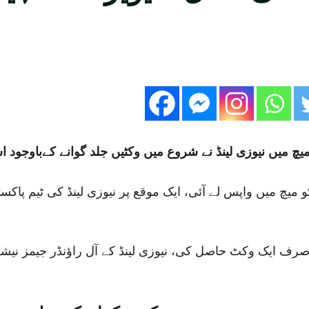
یوزی لینڈ کو میچ میں واپس لے آئی، ایک موقع پر نیوزی لینڈ کی ٹ