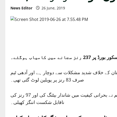
News Editor
26 June, 2019
یم پاکستان کے خلاف شدید مشکلات سے دوچار ہے اور آدھی ٹیم
صرف 83 رنز پر پویلین لوٹ گئی تھی۔
پاکستانی بولرز نے آخری 10 اوورز میں 85 رنز دیے اور صرف ایک وکٹ حاصل کی، نیوزی لینڈ کے آل راؤنڈر جیمز نیشم نے بحرانی کیفیت میں شاندار بیٹنگ کی اور 97 رنز کی
ناقابل شکست اننگز کھیلی۔