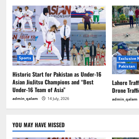
n
a
v
i
g
Sports
Exclusive
Pakistan
a
Historic Start for Pakistan as Under-16
Asian JiuJitsu Champions and “Best
Lahore Traf
t
Under-16 Team of Asia”
Drone Traff
i
admin_qalam
14 July, 2026
admin_qalam
o
n
YOU MAY HAVE MISSED