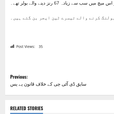
ولنگ کرنے والے تیسرے ٹین ایجر بن گئے ہیں۔
Post Views:
35
P
Previous:
سابق ڈی آئی جی کے خلاف قانون بے بس
o
s
t
RELATED STORIES