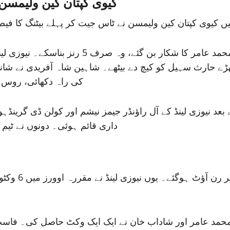
کیوی کپتان کین ولیمسن 
 کیوی کپتان کین ولیمسن نے ٹاس جیت کر پہلے بیٹنگ کا فیصلہ ک
ڑے حارث سہیل کو کیچ دے بیٹھے۔ شاہین شاہ آفریدی نے شاندار
کی راہ دکھائی، روس ٹیلر 3 اور ٹام لیتھم ایک رن بنا کر
داری قائم ہوئی۔ دونوں نے ٹیم کا اسکور 215 رنز تک پہنچاکر بیٹن
ی جانب سے شاہین شاہ آفریدی نے 3 جبکہ محمد عامر اور شاداب خان نے ایک ایک و