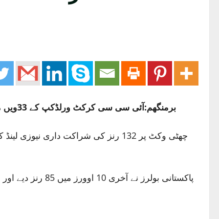
برمنگھم:آئی سی سی کرکٹ ورلڈکپ کے 33ویں میچ میں نیوزی لینڈ نے شروع میں وکٹیں جلد گوانے کےباوجود اسکور بورڈ پر 237 رنز سجانے میں کامیاب ہوگئے۔
چھٹی وکٹ پر 132 رنز کی شراکت داری ن