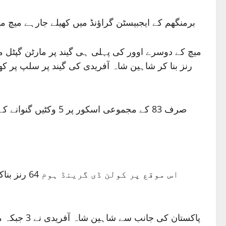
برمنگھم کے ایجبیسٹن گراؤنڈ میں کھیلے جارہے میچ میں
رنز بنا کر شاہین شاہ آفریدی کی گیند پر سلپ پر کھ
پاکستان ک