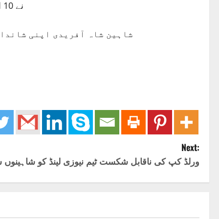
نے 10 اوورز میں 55 رنز دیے اور کوئی وکٹ نہ لے سکے۔ محمد عامر اس میچ میں سب سے زیادہ 67 رنز دینے والے بولر تھے۔
شاہین شاہ آفریدی اپنی شاندار
Next:
ورلڈ کپ کی ناقابل شکست ٹیم نیوزی لینڈ کو شاہینو