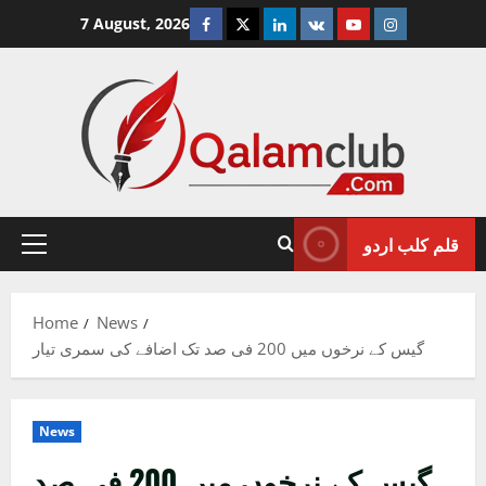
Skip
Facebook
Twitter
Linkedin
VK
Youtube
Instagram
7 August, 2026
to
content
قلم کلب اردو
Primary
Menu
Home
News
گیس کے نرخوں میں 200 فی صد تک اضافے کی سمری تیار
News
گیس کے نرخوں میں 200 فی صد