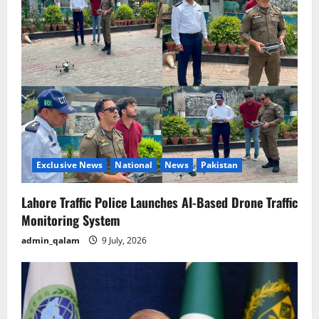
i
g
a
t
i
o
Exclusive News
National
News
Pakistan
n
Lahore Traffic Police Launches AI-Based Drone Traffic
Monitoring System
admin_qalam
9 July, 2026