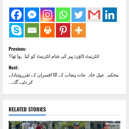
P
Previous:
o
انٹرنیٹ ڈاؤن: پیر کی شام انٹرنیٹ کو کیا ہوا تھا؟
Next:
s
محکمہ جیل خانہ جات پنجاب کے 12 افسران کے تقرروتبادلے
t
کر دئیے گئے۔
n
a
RELATED STORIES
v