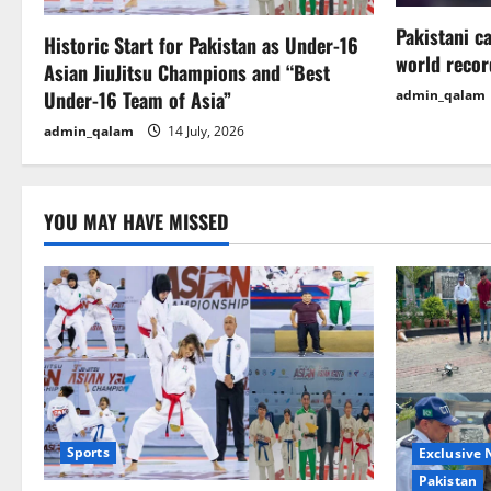
a
Pakistani c
Historic Start for Pakistan as Under-16
t
world recor
Asian JiuJitsu Champions and “Best
i
Under-16 Team of Asia”
admin_qalam
admin_qalam
14 July, 2026
o
n
YOU MAY HAVE MISSED
Sports
Exclusive
Pakistan