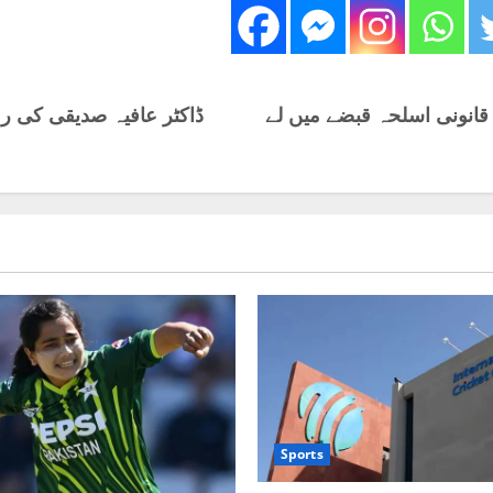
قانونی اسلحہ قبضے میں لے
ڈاکٹر عافیہ صدیقی کی ر
Sports