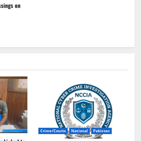
ssings on
Crime/Courts
National
Pakistan