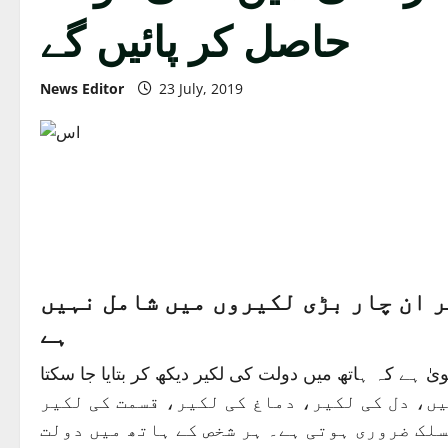
حاصل کر پائیں گے
News Editor
23 July, 2019
ر ان چار بڑی لکیروں میں شامل نہیں
ہے
یٰ ہے کہ ہاتھ میں دولت کی لکیر دیکھ کر بتایا جا سکتا
ے۔ماہرین کے مطابق ہتھیلی میں 4مرکزی لکیریں ہوتی ہیں، دل کی لکیر، دماغ کی لکیر، قسمت کی لکیر
سلک ضروری ہوتی ہے۔ ہر شخص کے ہاتھ میں دولت