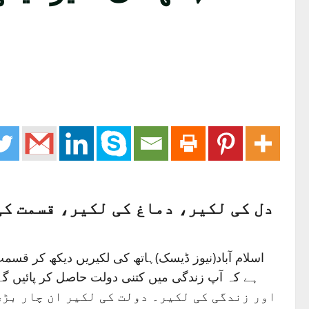
دل کی لکیر، دماغ کی لکیر، قسمت کی
اسلام آباد(نیوز ڈیسک)ہاتھ کی لکیریں دیکھ کر قسمت
اور زندگی کی لکیر۔ دولت کی لکیر ان چار بڑی