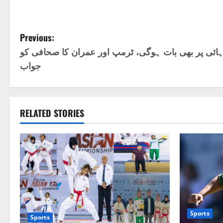
P
Previous:
ہائی پر بھی بات ہوگی، ٹرمپ اور عمران کا صحافی کو
o
جواب
s
t
RELATED STORIES
n
a
v
i
g
Sports
Sports