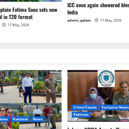
ICC once again showered ble
aptain Fatima Sana sets new
India
d in T20 format
admin_qalam
17 May, 2026
17 May, 2026
Crime/Courts
Exclusive News
Pakistan
 News
National
News