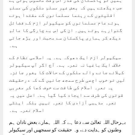
ہمیں تو پاکستان کی قدر اس وقت محسوس ہوتی ہے
جب دیکھتے ہیں کہ بعض غیر مسلم ملکوں کی مسلم
اقلیتوں کے رہنما مسلمانوں کے مقتدا ہوتے
ہوئے عام مسلمانوں کو سیکیولر ازم کے فضائل
گنوارہے ہوتے ہیں۔ ان کی اس بے چارگی کا عالم
دیکھ کر ہماری پاکستان سے محبت اور بڑھ جاتی
ہے۔
سیکیولر ازم ایک دھوکہ ہے۔ یہ اسلامی نظام کے
خلاف ایک باغیانہ نعرہ ہے۔ آج اگر آپ سیکیولر
کہلائے جانے والے ملکوں کے حالات کا بغور جائزہ
لیں تو خوب اچھی طرح سمجھ جائیں گے کہ درحقیقت
یہ نعرہ اسلام کی طاقت سے خوف کھا کر مغربی
قوتوں کی طرف سے ایجاد کیا گیا ہے۔ اصل میں یہ
نعرہ مذہبی آزادی کا نعرہ نہیں بلکہ اینٹی
اسلام نعرہ ہے۔
بہرحال اللہ تعالیٰ سے دعا ہے کہ اللہ ہمارے بعض نادان ہم
وطنوں کو ہدایت دے، وہ حقیقت کو سمجھیں اور سیکیولر