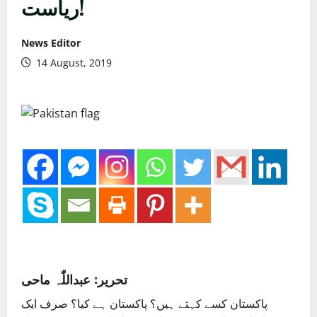
ریاست!
News Editor
14 August, 2019
تحریر: عبداللّٰہ ماحی
پاکستان کسے کہتے ہیں؟ پاکستان ہے کیا؟ صرف ایک