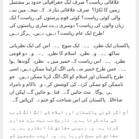
علاقائی ریاست؟ صرف ایک جغرافیائی حدود پر مشتمل
زمین کا ٹکڑا؟ صرف علاقائی تنازعہ کے نتیجے میں بننے
والی کوئی ریاست؟ کوئی قوم پرستوں کی ریاست؟ ایک
زبان والوں کی ریاست؟ دوسری بہت ساری ریاستوں کی
طرح ایک عام ریاست؟ نہیں، نہیں، ہرگز نہیں!
پاکستان ایک نظریہ ہے۔ ایک سوچ ہے۔ اس کی ایک نظریاتی
ساکھ ہے۔ وہ نظریہ اسلام کا نظریہ ہے۔ وہ دو قومی
نظریہ ہے۔ اس ریاست کے خمیر میں یہ نظریہ گوندھا ہوا
ہے۔ جس طرح خمیر سے پانی الگ کرلینا ممکن نہیں، اسی
طرح پاکستان اور اسلام کو الگ الگ کرنا ممکن نہیں۔ جو
ناممکن کو ممکن کرنے کی کوشش کرے وہ ناکام و نامراد
ہی ہوگا۔ مٹ جائیں گے۔ فنا ہو جائیں گے، لیکن ان
شاءاللہ پاکستان کی اس شناخت کو ختم نہ کرپائیں گے۔
آج اگر کوئی پاکستان اور اسلام کو الگ الگ کرنے
کی بات کرتا ہے وہ تاریخ سے بہت بڑی غداری
کرتا ہے۔ وہ زمینی حقائق کا انکاری ہے۔ وہ
حقائق کو مسخ کررہا ہے۔ وہ اپنے متبعین کو