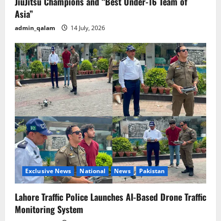
JiuJitsu Champions and “Best Under-16 Team of
Asia”
admin_qalam
14 July, 2026
Exclusive News
National
News
Pakistan
Lahore Traffic Police Launches AI-Based Drone Traffic
Monitoring System