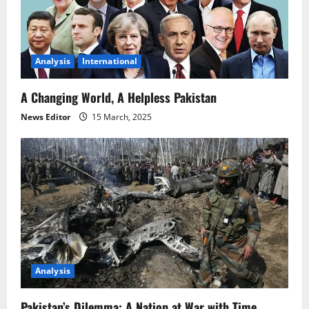
Analysis
International
A Changing World, A Helpless Pakistan
News Editor
15 March, 2025
Analysis
Pakistan’s Dilemma: A Nation at War with Time