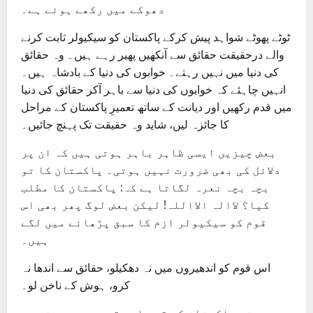
دھوکے میں رکھے ہوئے ہے۔
ٹوٹے پھوٹے شواہد پیش کرکے پاکستان کو سیکیولر ثابت کرنے
والے درحقیقت حقائق سے آنکھیں پھیر رہے ہیں۔ وہ حقائق
کی دنیا میں نہیں رہتے۔ خوابوں کی دنیا کے بادشاہ ہیں۔
انہیں چاہئے کہ خوابوں کی دنیا سے باہر آکر حقائق کی دنیا
میں قدم رکھیں اور دیانت کے ساتھ تعمیرِ پاکستان کے مراحل
کا جائزہ لیں، شاید وہ حقیقت تک پہنچ جائیں۔
بعض چیزیں ایسی ظاہر باہر ہوتی ہیں کہ ان پر
دلائل کی بھی ضرورت نہیں ہوتی۔ پاکستان کا تو
بچہ بچہ نعرہ لگاتا ہے کہ: پاکستان کا مطلب
کیا؟ لاالہ الااللہ! لیکن بعض لوگ پھر بھی اس
قوم کو سیکیولر ازم کا سبق پڑھانے میں لگے
ہیں۔
اس قوم کو اندھیروں میں نہ دھکیلو، حقائق سے اندھا نہ
کرو، ہوش کے ناخن لو۔