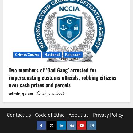
Crime/Courts
National
Pakistan
Two members of ‘Oad Gang’ arrested for
impersonating customs officials, robbing citizens
over cash prizes and parcels
admin_qalam
27 June, 2026
Contact us
Code of Ethic
About us
Privacy Policy
Facebook
Twitter
Linkedin
VK
Youtube
Instagram