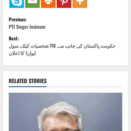
P
Previous:
o
PTI Singer Inzimam
Next:
s
حکومت پاکستان کی جانب سے 116 شخصیات کیلئے سول
t
ایوارڈ کا اعلان
n
a
RELATED STORIES
v
i
g
a