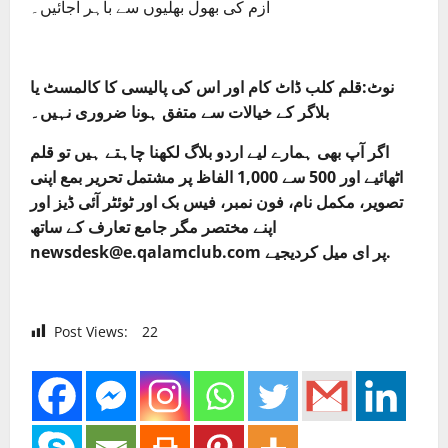
ازم کی بھول بھلیوں سے باہر آجائیں۔
نوٹ:قلم کلب ڈاٹ کام اور اس کی پالیسی کا کالمسٹ یا
بلاگر کے خیالات سے متفق ہونا ضروری نہیں۔
اگر آپ بھی ہمارے لیے اردو بلاگ لکھنا چاہتے ہیں تو قلم
اٹھائیے اور 500 سے 1,000 الفاظ پر مشتمل تحریر بمع اپنی
تصویر، مکمل نام، فون نمبر، فیس بک اور ٹوئٹر آئی ڈیز اور
اپنے مختصر مگر جامع تعارف کے ساتھ
newsdesk@e.qalamclub.com پر ای میل کردیجیے.
Post Views:
22