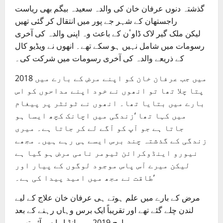
گذشتہ دنوں عرفان خان کی والدہ سعیدہ بیگم بھی ریاست
راجستھان کے شہر جے پور میں انتقال کر گئی تھیں
لیکن ملک گیر لاک ڈاوٴن کے باعث وہ اپنی والدہ کی آخری
رسومات میں شامل نہیں ہو سکے تھے۔ انھوں نے ویڈیو کال
کے ذریعے والدہ کی آخری رسومات میں شرکت کی۔
2018 میں جب عرفان خان کو اپنے مرض کے بارے میں
پتا چلا تھا تو انھوں نے خود اپنے مداحوں کو اس
بارے میں بتایا تھا۔ انھوں نے ٹوئٹر پر پیغام
میں کہا تھا ‘زندگی میں اچانک کچھ ایسا ہو
جاتا ہے جو آپ کو آگے لے کر جاتا ہے۔ میری
زندگی کے گذشتہ چند برس ایسے ہی رہے ہیں۔ مجھے
نیورو اینڈوکرائن ٹیومر نامی مرض ہو گیا ہے
لیکن میرے آس پاس موجود لوگوں کے پیار اور
طاقت نے مجھ میں امید پیدا کی ہے۔’
مرض کے بارے میں علم ہوتے ہی عرفان خان علاج کے لیے
لندن چلے گئے تھے اور تقریباً ایک برس وہاں رہنے کے بعد
مارچ 2019 میں انڈیا واپس آئے تھے۔