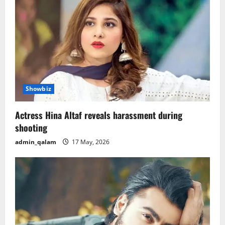
i
g
a
t
i
Showbiz
o
Actress Hina Altaf reveals harassment during
shooting
n
admin_qalam
17 May, 2026