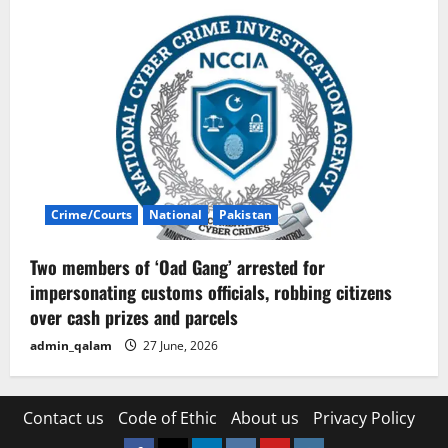
Crime/Courts
National
Pakistan
Two members of ‘Oad Gang’ arrested for
impersonating customs officials, robbing citizens
over cash prizes and parcels
admin_qalam
27 June, 2026
Contact us
Code of Ethic
About us
Privacy Policy