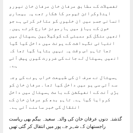
تفصیلات کے مطابق عرفان خان عرفان خان نیورو
اینڈوکرائن ٹیومر کا شکار تھے یہ بیماری
انسانی جسم میں ان خلیوں کو متاثر کرتی ہے جو
خون کے بہاؤ میں ہارمونز خارج کرتے ہیں۔
انھیں منگل کو ممبئی کے کوکیلابین ہسپتال میں
انتہائی نگہداشت کے یونٹ میں داخل کیا گیا
تھا تاہم اس وقت یہ نہیں بتایا گیا تھا کہ
انھیں ہسپتال لے جانے کی ضرورت کیوں پیش آئی
ہے۔
ہسپتال نے صرف ان کی طبیعت خراب ہونے کی وجہ
سے آئی سی یو میں داخل کیا تھا۔عرفان خان کو
بڑی آنت کے انفیکشن کے باعث ہسپتال میں داخل
کروایا گیا ہے۔ تاہم بدھ کو عرفان خان کے
انتقال کی خبر سامنے آئی ہے۔
گذشتہ دنوں عرفان خان کی والدہ سعیدہ بیگم بھی ریاست
راجستھان کے شہر جے پور میں انتقال کر گئی تھیں