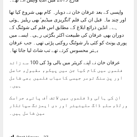
واپسی کے بعد عرفان خان نے دوبارہ کام بھی شروع کیا تھا
اور چند ماہ قبل ان کی فلم ‘انگریزی میڈیم’ بھی ریلیز ہوئی
ہے۔ انڈین ذرائع ابلاغ کے مطابق اس فلم کی شوٹنگ کے
دوران بھی عرفان کی طبیعت اکثر بگڑتی رہی۔ ایسے میں
پوری یونٹ کو کئی بار شوٹنگ روکنی پڑتی تھی۔ جب عرفان
بہتر محسوس کرتے تھے تب شاٹ لیا جاتا تھا۔
عرفان خان نے اپنے کریئر میں بالی وڈ کی 100 سے زائد
فلموں میں کام کیا جن میں پیکو، مقبول، حاصل
اور پن سنگ تومر جیسی کامیاب فلمیں بھی شامل
ہیں۔
ان کی ہالی وڈ فلموں میں لائف آف پائی، جراسک
ورلڈ، سلم ڈاگ ملینیئر اور دی ایمزنگ سپائلڈر
مین شامل ہیں۔