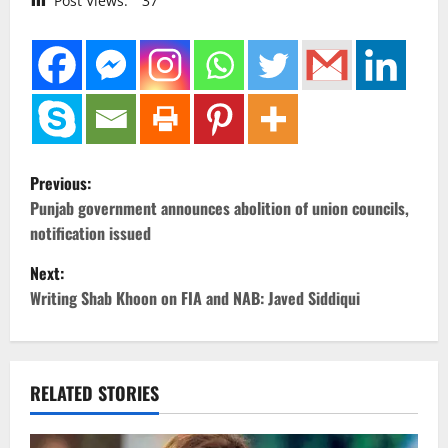
Post Views:
37
P
Previous:
o
Punjab government announces abolition of union councils,
notification issued
s
Next:
t
Writing Shab Khoon on FIA and NAB: Javed Siddiqui
n
a
RELATED STORIES
v