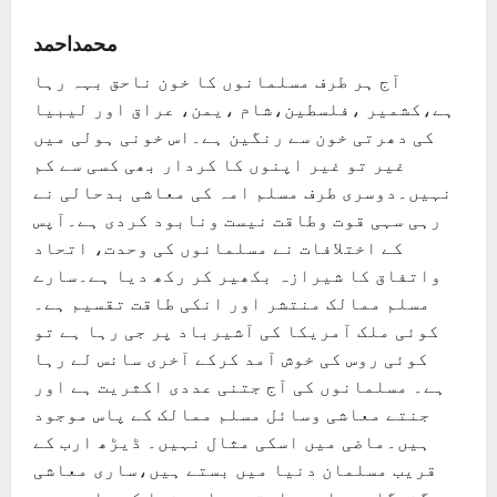
محمداحمد
آج ہر طرف مسلمانوں کا خون ناحق بہہ رہا
ہے،کشمیر ،فلسطین،شام ،یمن، عراق اور لیبیا
کی دھرتی خون سے رنگین ہے۔اس خونی ہولی میں
غیر تو غیر اپنوں کا کردار بھی کسی سے کم
نہیں۔دوسری طرف مسلم امہ کی معاشی بدحالی نے
رہی سہی قوت وطاقت نیست ونابود کردی ہے۔آپس
کے اختلافات نے مسلمانوں کی وحدت، اتحاد
واتفاق کا شیرازہ بکھیر کر رکھ دیا ہے۔سارے
مسلم ممالک منتشر اور انکی طاقت تقسیم ہے۔
کوئی ملک آمریکا کی آشیرباد پر جی رہا ہے تو
کوئی روس کی خوش آمد کرکے آخری سانس لے رہا
ہے۔ مسلمانوں کی آج جتنی عددی اکثریت ہے اور
جنتے معاشی وسائل مسلم ممالک کے پاس موجود
ہیں۔ماضی میں اسکی مثال نہیں۔ ڈیڑھ ارب کے
قریب مسلمان دنیا میں بستے ہیں،ساری معاشی