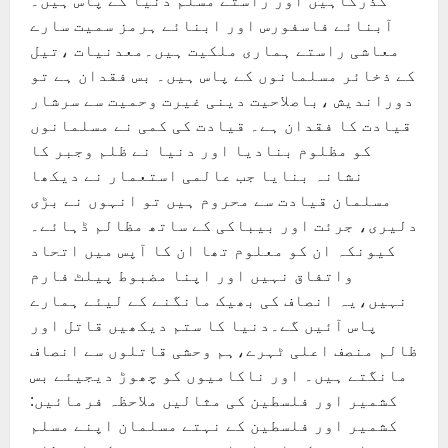
گذرگاہیں اور راستے مسلم دنیا کے پاس ہیں۔
آبنائے فاسفورس اور ابنائے ہرمز سمیت سارے
معاشی راستے ہماری ملکیت ہیں۔معدنیات ،تیل
کے ذخائر مسلمانوں کے پاس ہیں۔ بس فقدان ہے تو
دوراندیش ،باصلاحیت دینی غیرت وحمیت سے سرشار
قیادت کا فقدان ہے۔ قیادت کی کمی نے مسلمانوں
کو مظلوم بنادیا اور دنیا نے ظلم وجبر کا
نشانہ بنایا جب عالمی استعمار نے دیکھا
مسلمان قیادت سے محروم ہیں تو انہوں نے بڑی
دلیری، جرئت اور بیباکی کے ساتھ مظالم ڈہائے۔
کیونکہ ان کو معلوم تھا ان کا آپس میں اتحاد
واتفاق نہیں اور اپنا مضبوط پیلٹ فارم
نہیں،یہ انصاف کی بھیک مانگنے کے لیئے ہمارے
پاس آئیں گے۔دنیا کا ستم دیکھیں قاتل اور
ظالم منصف اعلی ٹہرے،ہم وحشی قاتلوں سے انصاف
مانگتے ہیں۔ اور ناکامیوں کو چھوڑ دیجیئے بس
کشمیر اور فلسطین کی مثالیں ملاحظہ فرمائیں:
کشمیر اور فلسطین کے نہتے مسلمان اپنے مسلم