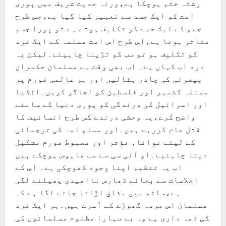
رشتہ ختم ہوچکا ہے،ورنہ حدیث شریف میں پوری
امت کو ایک جسد سے تعبیر کیا گیا ہے،جس طرح
جسم کے ایک حصے کو تکلیف ہوتے ہے تو پورا جسم
متاثر ہوتا ہے،اس طرح اس امت مسلمہ کے ایک فرد
کو تکلیف ہو تو سب کو تڑپنا چاہیئے۔لیکن یہ
درد اب کہاں ہے۔ اب بھی وقت ہے مسلمان حکمران
بیغرتی کی چادر ہٹالیں اور ہر عالمی فورم پر
مسئلہ کشمیر اور فلسطین کو اجاگر کریں۔انڈیا
اور اسرائیل کی درندگی کو پوری دنیا کے سامنے
واضح کرے،یہ وحشی درندے کس طرح انسانیت کا
قتل عام کررہے ہیں۔اور مسلم امہ کی ترجمانی
کے لیئے توانا، مؤثر اور مضبوط فورم تشکیل
دینا چاہئیے۔او آئی سی سے سب مایوس ہوچکے ہیں
اب یہ تنظیم اپنا وجود کھوچکی ہے۔ اس کے
اجلاسات سے بجائے ڈھارس ناامیدی پھیلنے لگی
ہے،ساتھ میں مذاق اڑانا جانے لگا ہے کہ
مسلمان اس مردہ گھوڑے کے آسرے ہیں۔ہر ایک فرد
کی ذمہ داری ہے وہ بے سہارا مظلوم مسلمانوں کی