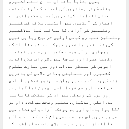
ہمیں بتایا جائے آپ نے ان نہتے کشمیری
وفلسطینی بھائیوں کی امداد کے لیئے کونسے
عملی اقدامات کیئے ہیں؟مسلم حکمرانوں نے
اغیار کی آنکھوں میں آنکھیں ملا کر کب کشمیر
وفلسطین کی آزادی کا مطالبہ کیا ہے؟کشمیر
وفلسطین تمہاری کبھی اولین ترجیح رہا ہی نہیں
کیونکہ تمہارا ضمیر مرچکا ہے۔تم مفادات کے
پوجاری ہو آپ جیسے حکمرانوں سے یہ توقعات
رکھنا فضول اور بے جا ہیں۔قوم اب صلاح الدین
ایوبی کی منتظر ہے۔اس دور میں ہمارے مظلوم
کشمیری اور فلسطینی بھائی غلامی کی بدترین
زندگی بسر کررہے ہیں،ان سے بزور شمشیر آزادی
کی نعمت اور حق خودارادیت چھین لیا گیا ہے۔
روز مرہ کی زندگی میں ان کو مشکلات کا سامنا
ہے۔انکی زندگیاں،تعلیم وصحت سب کجھ داؤ پر
لگا ہوا ہے۔آپ اور ہم چونکہ آزادی کی فضاء میں
جی رہے ہیں اس وجہ سے ہمیں ان کے دکھ درد و الم
کا اندازہ نہیں۔سب سے بڑی بات مسلم اخوت کا