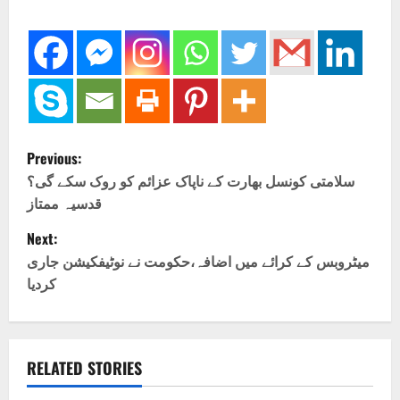
P
Previous:
o
سلامتی کونسل بھارت کے ناپاک عزائم کو روک سکے گی؟
قدسیہ ممتاز
s
Next:
t
میٹروبس کے کرائے میں اضافہ،حکومت نے نوٹیفکیشن جاری
کردیا
n
a
v
RELATED STORIES