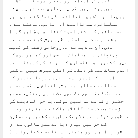
بھائیوں کی امداد اور مدد ونصرت کے انتظار
میں ہوتے ہیں۔کب یہ ہماری مدد کو پہنچتے
ہیں،اب وہ لاشیں اٹھا اٹھا کر تھک گئے ہیں اور
مسلمانوں سے ناامید اور مایوس ہوگئے ہیں۔
مسلمانوں کا رشتہ اخوت کتنا مضبوط اور گہرا
رشتہ ہے۔دنیا اسکی نظیر پیش کرنے سے عاجز
تھی،آج مادیت نے اس روحانی رشتہ کو ٹھیس
پہنچائی ہے۔مسلمان بے حس اور کمزور ہوچکے
ہیں۔کشمیر اور فلسطین کے دردناک، کربناک اور
اندوہناک مناظر دیکھ کر انکی غیرت نہیں جاگتی
اور انکا ضمیر بیدار نہیں ہوتا۔کشمیر کے
حوالے سے حالیہ بھارتی اقدام پر کسی مسلم
ممالک کے کانوں تک جوں تک نہیں رینگی، مسلم
حکمران ٹس سے مس نہیں ہوئے۔یہ حوالے دینے کی
زحمت مت کیجئے گا فلاں ملک نے مذمتی قرارداد
منظوری کرلی اور فلاں حکمران نے کشمیر وفلسطین
کے حق میں بیان دیا ہے-ستر سالوں سے ان
قراردادوں اور مذمتی بیانات سے کیا ہوا ہے؟