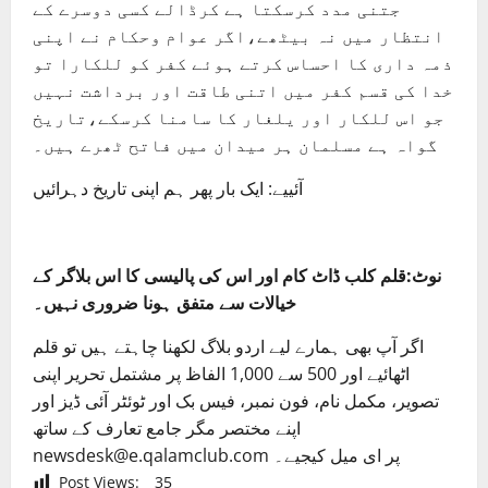
جتنی مدد کرسکتا ہے کرڈالے کسی دوسرے کے
انتظار میں نہ بیٹھے،اگر عوام وحکام نے اپنی
ذمہ داری کا احساس کرتے ہوئے کفر کو للکارا تو
خدا کی قسم کفر میں اتنی طاقت اور برداشت نہیں
جو اس للکار اور یلغار کا سامنا کرسکے،تاریخ
گواہ ہے مسلمان ہر میدان میں فاتح ٹھرے ہیں۔
آئییے: ایک بار پھر ہم اپنی تاریخ دہرائیں
نوٹ:قلم کلب ڈاٹ کام اور اس کی پالیسی کا اس بلاگر کے
خیالات سے متفق ہونا ضروری نہیں۔
اگر آپ بھی ہمارے لیے اردو بلاگ لکھنا چاہتے ہیں تو قلم
اٹھائیے اور 500 سے 1,000 الفاظ پر مشتمل تحریر اپنی
تصویر، مکمل نام، فون نمبر، فیس بک اور ٹوئٹر آئی ڈیز اور
اپنے مختصر مگر جامع تعارف کے ساتھ
newsdesk@e.qalamclub.com پر ای میل کیجیے۔
Post Views:
35