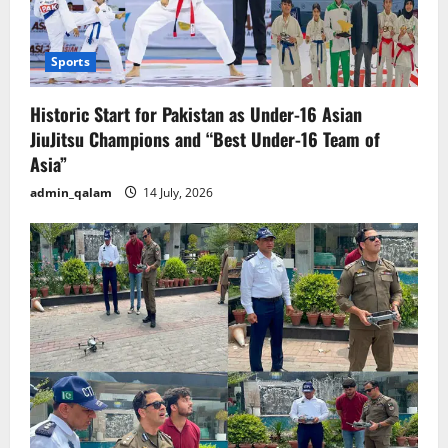
Sports
Historic Start for Pakistan as Under-16 Asian
JiuJitsu Champions and “Best Under-16 Team of
Asia”
admin_qalam
14 July, 2026