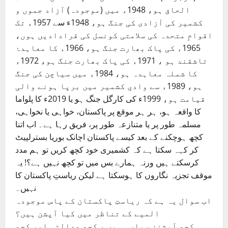
الحاق ہو، 1948ء میں (موجودہ) آزاد جموں و
کشمیر کی آزادی کی جنگ ہو، 1948ء سے 1957ء تک
اقوامِ متحدہ کی سلامتی کونسل کی قرادادیں ہوں،
1965ء کی پاک بھارت جنگ ہو، 1966ء کا معاہدۂ
تاشقند ہو ، 1971ء کی پاک بھارت جنگ ہو، 1972ء
کا شملہ معاہدہ ہو، 1984ء میں سیاچن کی جنگ
ہو، 1989ء سے وادیِ کشمیر میں برپا ہونے والی
قیامت ہو، 1999ء کی کارگل جنگ ہو یا 2019ء کا پلواما
کا واقعہ ہو، ہر ہر موقع پر پاکستان، خواہی یا نخواہی،
مسلمہ طور پر یا متنازعہ طور پر، فریق رہا ہے۔ اب اتنا
کچھ ہوچکنے کے بعد کیسے پاکستان اچانک بوریا بسترلپیٹ
کر کہہ سکتا ہے کہ کشمیری خود کچھ کریں تو ہم مدد
کرسکتے ہیں ورنہ ہمارے بس میں تو کچھ نہیں ہے؟! یہ
موقف تجزیہ نگاروں کا ہوسکتا ہے لیکن ریاستِ پاکستان کا
نہیں۔
اب سوال یہ ہے کہ ریاستِ پاکستان کے پاس موجودہ
المیے کے تناظر میں کیا آپشن ہیں؟
کچھ آپشنز سیاسی ہیں ، کچھ عدالتی اور کچھ