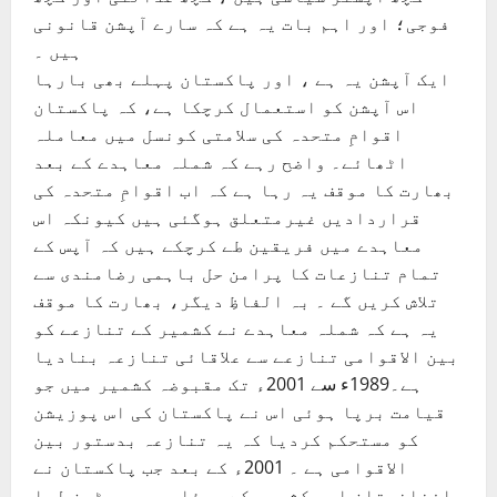
فوجی؛ اور اہم بات یہ ہے کہ سارے آپشن قانونی
ہیں ۔
ایک آپشن یہ ہے ، اور پاکستان پہلے بھی بارہا
اس آپشن کو استعمال کرچکا ہے، کہ پاکستان
اقوامِ متحدہ کی سلامتی کونسل میں معاملہ
اٹھائے۔ واضح رہے کہ شملہ معاہدے کے بعد
بھارت کا موقف یہ رہا ہے کہ اب اقوامِ متحدہ کی
قراردادیں غیرمتعلق ہوگئی ہیں کیونکہ اس
معاہدے میں فریقین طے کرچکے ہیں کہ آپس کے
تمام تنازعات کا پرامن حل باہمی رضامندی سے
تلاش کریں گے ۔ بہ الفاظِ دیگر، بھارت کا موقف
یہ ہے کہ شملہ معاہدے نے کشمیر کے تنازعے کو
بین الاقوامی تنازعے سے علاقائی تنازعہ بنادیا
ہے۔1989ء سے 2001ء تک مقبوضہ کشمیر میں جو
قیامت برپا ہوئی اس نے پاکستان کی اس پوزیشن
کو مستحکم کردیا کہ یہ تنازعہ بدستور بین
الاقوامی ہے ۔ 2001ء کے بعد جب پاکستان نے
افغانستان اور کشمیر کے مسئلوں پر یوٹرن لیا