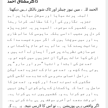
ڈاکٹرمشتاق احمد
الحمد للہ ، میں نیوز چینلز اور ٹاک شوز بالکل نہیں دیکھتا۔
البتہ پرنٹ میڈیا اور سوشل میڈیا پر اہم
تجزیہ نگاروں کی آرا کا مطالعہ کرتا رہتا
ہوں۔ کشمیر کے موجودہ المیے پر یہ تجزیے پڑھ
کر دل پر عجیب اداسی بلکہ مایوسی کا عالم طاری
ہے اور میں سوچتا ہوں کہ اگر میرے جیسے سدا کے
رجائیت پسند کا یہ عالم ہے تو عام پاکستانی ،
جو سازشی نظریات پر فوراً ایمان لے آتے ہیں ،
ان کی کیا حالت ہوگی؟ ان تجزیوں میں کچھ تو وہ
تھے جن کی ابتدا و انتہا “مرو اور مارو ” پر
ہوتی ہے؛ کچھ وہ تھے جو نام کے تجزیے تھے لیکن
دراصل احساسِ محرومی کے جذبے سے لکھی گئی
جگتوں کے نمونے تھے؛ اور کچھ وہ تھے جن کا
حاصل یہ تھا کہ پاکستان کے پاس کوئی آپشن نہیں
ہے اور جو کرنا ہے وہ کشمیریوں نے ہی کرنا ہے۔
اس وقت مجھے اس آخری موقف پر ہی بات کرنی ہے۔
اگر واقعی یہی پوزیشن ہے تو اس کا لازمی نتیجہ یہ ہے کہ