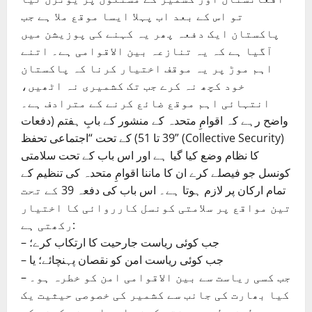
تو اس کے بعد اب پہلا ایسا موقع ملا ہے جب
پاکستان ایک دفعہ پھر یہ کہنے کی پوزیشن میں
آگیا ہے کہ یہ تنازعہ بین الاقوامی ہے۔ اتنے
اہم موڑ پر یہ موقف اختیار کرنا کہ پاکستان
خود کچھ نہ کرے جب تک کشمیری نہ اٹھیں،
انتہائی اہم موقع ضائع کرنے کے مترادف ہے۔
واضح رہے کہ اقوامِ متحدہ کے منشور کے بابِ ہفتم (دفعات
39 تا 51) کے تحت “اجتماعی تحفظ” (Collective Security)
کا نظام وضع کیا گیا ہے اور اس باب کے تحت سلامتی
کونسل جو فیصلے کرے ان کا ماننا اقوامِ متحدہ کی تنظیم کے
تمام ارکان پر لازم ہوتا ہے۔ اس باب کی دفعہ 39 کے تحت
تین مواقع پر سلامتی کونسل کارروائی کا اختیار
رکھتی ہے:
– جب کوئی ریاست جارحیت کا ارتکاب کرے؛
– جب کوئی ریاست امن کو نقصان پہنچائے؛ یا
– جب کسی ریاست سے بین الاقوامی امن کو خطرہ ہو۔
کیا بھارت کی جانب سے کشمیر کی خصوصی حیثیت یک