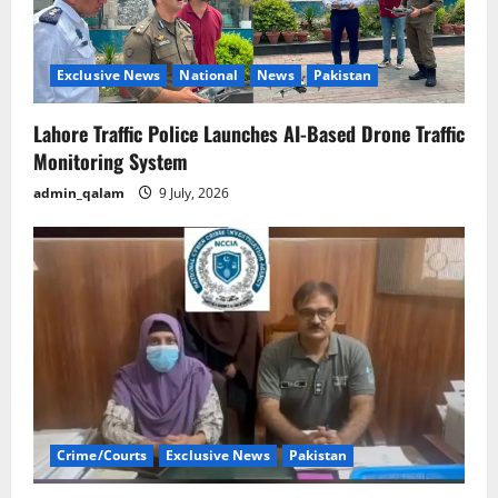
Exclusive News
National
News
Pakistan
Lahore Traffic Police Launches AI-Based Drone Traffic
Monitoring System
admin_qalam
9 July, 2026
Crime/Courts
Exclusive News
Pakistan