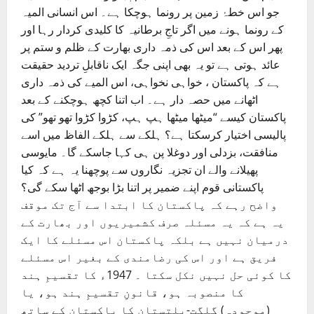
جو اس خطۂ زمین پر رونما ہوچکا ہے۔ اس انسانی المیہ
کے رونما ہونے میں اگر تاجِ برطانیہ کا کلیدی کردار رہا اور
پھر اس کے بعد اس کی ذمہ داری بھارت کے ظلم و ستم پر
عائد ہوتی ہے تو یہ بھی اپنی جگہ ایک ناقابلِ تردید حقیقت
ہے کہ پاکستان ، خواہی نخواہی، اس المیے کی ذمہ داری
اٹھانے میں حصہ دار ہے۔ اب اتنا کچھ ہوچکنے کے بعد
پاکستان کیسے “میٹھا میٹھا ہپ ہپ، کڑوا کڑوا تھو تھو” کی
پالیسی اختیار کرسکتا ہے؟ ہلکے سے ہلکے الفاظ میں اسے
منافقت، بزدلی اور دوغلا پن ہی کہا جاسکے گا۔ مایوسی
پھیلانے والے ان تجزیہ نگاروں سے پوچھنا یہ ہے کہ کیا
پاکستانی قوم اپنے ضمیر پر اتنا بڑا بوجھ اٹھا سکے گی؟
واضح رہے کہ پاکستان کا ابتدا سے آج تک موقف
یہ ہے کہ یہ مسئلہ صرف کشمیریوں اور بھارت کے
درمیان نہیں ہے بلکہ پاکستان اس مسئلے کا ایک
فریق ہے اور اس کی رضامندی کے بغیر اس مسئلے
کا کوئی حل نہیں نکل سکتا ۔ 1947ء کا تقسیمِ ہند
کا منصوبہ ہو، قانونِ تقسیمِ ہند ہو، یا
(موجودہ) گلگت-بلتستان کا پاکستان کے ساتھ