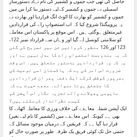
حاصل کی تھی جب جموں و کشمیر کی نام نہاد دستورساز
اسمبلی نے جموں و کشمیر کےلیے دستور بنا کرا س میں
جموں و کشمیر کو بھارت کا اٹوٹ انگ قراردیا اور بھارت نے
یہ پروپیگنڈا شروع کیا کہ اب استصوابِ راے کی قراردادیں
غیرمتعلق ہوگئی ہیں۔ اس موقع پر پاکستان اس معاملے
کو سلامتی کونسل لے گیا اور وہاں سے قرارداد نمبر 122،
123 اور 126 منظور کروائیں جن میں تصریح کی گئی
کہ یہ بندوبست استصوابِ راے کا بدل نہیں ہے اور
یہ کہ وہ قراردادیں بدستور متعلق ہیں۔ اس وقت
ضرورت اس امر کی ہے کہ پاکستان اسی نوعیت کی
بھرپور کوشش کرکے ایک دفعہ پھر ان قراردادوں
کا متعلق ہونا منوالے۔ مجھے حیرت ہے کہ
مایوسی پھیلانے والے تجزیہ نگار اس آپشن کو
کیسے نظرانداز کرسکتے ہیں؟
ایک آپشن شملہ معاہدے کی خلاف ورزی کا معاملہ اٹھانے کا
بھی ہے کیونکہ اس معاہدے میں (کشمیر کا نام لیے بغیر)
قرار دیا گیا ہے کہ فریقین کے درمیان موجود مسائل کے
حتمی حل تک کوئی فریق یک طرفہ طور پر صورتِ حال کو