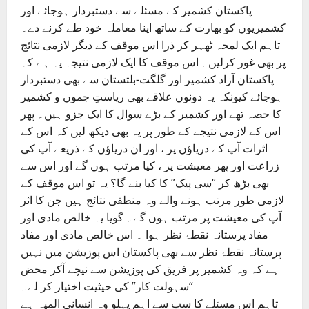
پاکستان کشمیر کے مسئلے سے دستبردار ہوجائے اور
کشمیریوں کو بھارت کے ساتھ اپنا معاملہ خود طے کرنے دے۔
تاہم ایک لمحہ ٹھہر کر ذرا اس موقف کے دیگر لازمی نتائج
پر بھی غور کرلیں۔ اس موقف کا ایک لازمی نتیجہ یہ ہے کہ
پاکستان آزاد کشمیر اور گلگت-بلتستان سے بھی دستبردار
ہوجائے کیونکہ یہ دونوں علاقے بھی ریاستِ جموں و کشمیر
کا حصہ تھے اور کشمیر کے بڑے سوال کا ایک جزو ہیں۔ پھر
اس کے لازمی نتیجے کے طور پر یہ بھی دیکھ لیں کہ اس کے
اثرات آپ کے دریاؤں پر ، اور ان دریاؤں کے ذریعے آپ کی
زراعت اور پھر معیشت پر ، کیا مرتب ہوں گے اور اس سے
بھی بڑھ کر “سی پیک” کا کیا بنے گا؟ یہ تو اس موقف کے
لازمی طور مرتب ہونے والے وہ منطقی نتائج ہیں جن کا اثر
آپ کی معیشت پر مرتب ہوں گے۔ گویا یہ خالص مادی اور
مفاد پرستانہ نقطۂ نظر ہوا ۔ اس خالص مادی اور مفاد
پرستانہ نقطۂ نظر سے بھی پاکستان اس پوزیشن میں نہیں
ہے کہ وہ کشمیر پر فریق کی پوزیشن سے نیچے آکر محض
“سہولت کار” کی حیثیت اختیار کر لے۔
تاہم اس مسئلے کا سب سے اہم پہلو وہ انسانی المیہ ہے