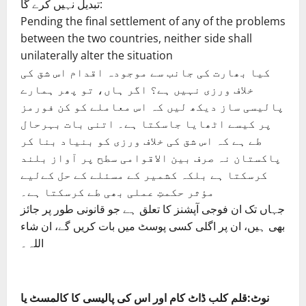
تبدیل نہیں کرے گا:
Pending the final settlement of any of the problems
between the two countries, neither side shall
unilaterally alter the situation
کیا بھارت کی جانب سے موجودہ اقدام اس شق کی
خلاف ورزی نہیں ہے؟ اگر ہاں، تو پھر ہمارے
پالیسی ساز دیکھ لیں کہ اس معاملے کو کن فورمز
پر کیسے اٹھایا جاسکتا ہے۔ اتنی بات بہرحال
طے ہے کہ اس شق کی خلاف ورزی کو بنیاد بنا کر
پاکستان نہ صرف بین الاقوامی سطح پر آواز بلند
کرسکتا ہے بلکہ کشمیر کے مسئلے کے حل کےلیے
مؤثر حکمتِ عملی بھی طے کرسکتا ہے۔
جہاں تک ان فوجی آپشنز کا تعلق ہے جو قانونی طور پر جائز
بھی ہیں، ان پر اگلی کسی پوسٹ میں بات کریں گے، ان شاء
اللہ۔
نوٹ:قلم کلب ڈاٹ کام اور اس کی پالیسی کا کالمسٹ یا