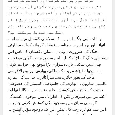
طرفہ طور پر ختم کرنے اور اسے ضم کرنے کے
نتیجے میں ان تینوں میں سے کوئی ایک بھی سبب
وجود میں نہیں آچکا، بالخصوص جب بھارت کے اس
اقدام سے قبل ہی ، اور اس کے بعد بھی ، سیز فائر
لائن پر سخت کشیدگی جاری ہے جو کسی بھی وقت بڑی
جنگ میں تبدیل ہوسکتی ہے؟
یہ بات اپنی جگہ اہم ہے کہ سلامتی کونسل میں معاملے
اٹھانے اور پھر اس سے مناسب فیصلہ کروانے کےلیے سفارتی
جنگ کی ضرورت ہوتی ہے لیکن پاکستان کے پاس اس
سفارتی جنگ کے لڑنے کےلیے اس سے بہتر اور کوئی موقع ہو
بھی نہیں سکتا۔ بڑی دشواری بڑا موقع بھی فراہم کرتی
ہے۔ پچھلے ڈیڑھ مہینے کے ملکی، بھارتی اور بین الاقوامی
مآخذ کے بغور جائزے سے میرا تاثر یہ بنا ہے کہ ہمارے
پالیسی سازوں نے بھارت کی جانب سے کشمیر کی خصوصی
حیثیت کے خاتمے کی کوشش کا بروقت اندازہ لگالیا تھا اور
کشمیر میں سیزفائر لائن کے اطراف میں موجودہ کشیدگی
کو اسی سیاق میں سمجھنے کی کوشش کرنی چاہیے۔
اس سے کم تر درجے کا ، لیکن اس کے باوجود مؤثر، آپشن یہ