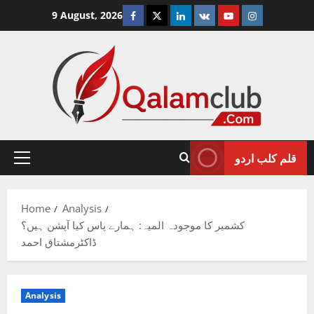
Skip
Facebook
Twitter
Linkedin
VK
Youtube
Instagram
9 August, 2026
to
content
قلم کلب اردو
Primary
Menu
Home
Analysis
کشمیر کا موجودہ المیہ: ہمارے پاس کیا آپشن ہیں؟
ڈاکٹرمشتاق احمد
Analysis