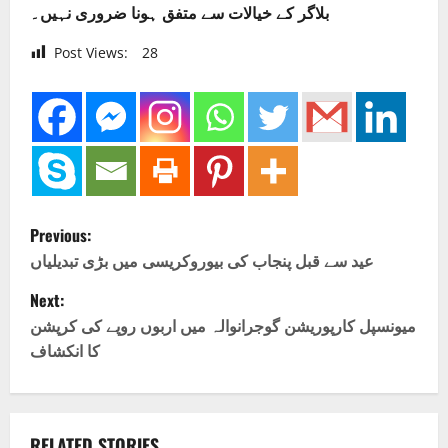
بلاگر کے خیالات سے متفق ہونا ضروری نہیں۔
Post Views:
28
P
Previous:
o
عید سے قبل پنجاب کی بیوروکریسی میں بڑی تبدیلیاں
Next:
s
میونسپل کارپوریشن گوجرانوالہ میں اربوں روپے کی کرپشن
t
کا انکشاف
n
a
RELATED STORIES