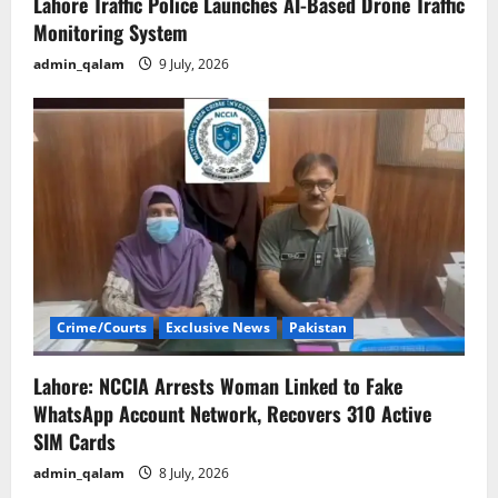
Lahore Traffic Police Launches AI-Based Drone Traffic
Monitoring System
admin_qalam
9 July, 2026
Crime/Courts
Exclusive News
Pakistan
Lahore: NCCIA Arrests Woman Linked to Fake
WhatsApp Account Network, Recovers 310 Active
SIM Cards
admin_qalam
8 July, 2026