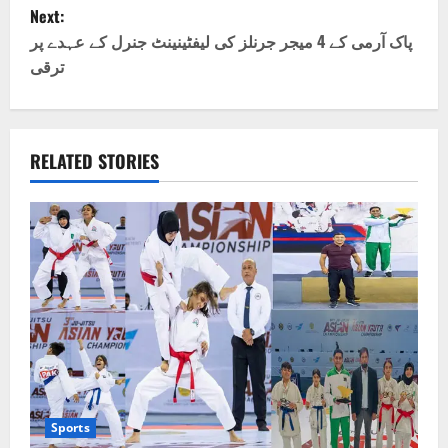
s
Next:
t
پاک آرمی کے 4 میجر جرنلز کی لیفٹینینٹ جنرل کے عہدے پر
ترقی
n
a
v
RELATED STORIES
i
g
a
t
i
o
Sports