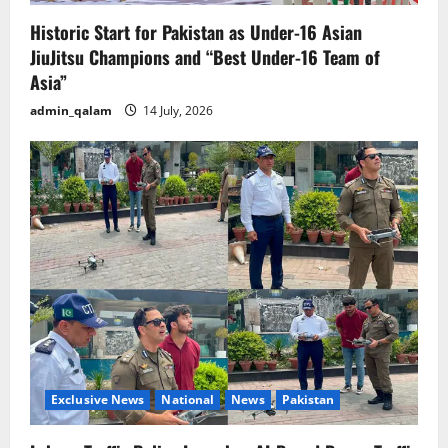
n
Historic Start for Pakistan as Under-16 Asian
JiuJitsu Champions and “Best Under-16 Team of
Asia”
admin_qalam
14 July, 2026
Exclusive News
National
News
Pakistan