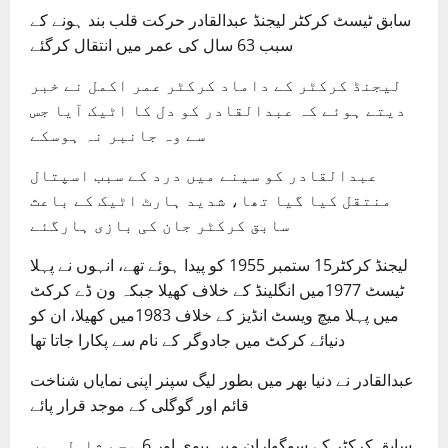
سابق ٹیسٹ کرکٹر لیجنڈ عبدالقادر حرکت قلب بند ہونے کے
سبب 63 سال کی عمر میں انتقال کرگئے
لیجنڈ کرکٹر کے داماد کرکٹر عمر اکمل نے خبر
دیتے ہوئے کہ عبدالقادر کو دل کا اٹیک آیا جس
سے وہ جانبر نہ ہوسکے
عبدالقادر کو سینے میں درد کے سبب اسپتال
منتقل کیا گیا تھا، شدید ہارٹ اٹیک کے باعث
سابق کرکٹر جان کی بازی ہارگئے
لیجنڈ کرکٹر15 ستمبر 1955 کو پیدا ہوئے تھے، انہوں نے پہلا
ٹیسٹ 1977میں انگلینڈ کے خلاف کھیلا جبکہ ون ڈے کرکٹ
میں پہلا میچ ویسٹ انڈیز کے خلاف 1983میں کھیلا، ان کو
دنیائے کرکٹ میں جادوگر کے نام سے پکارا جاتا تھا
عبدالقادر نے دنیا بھر میں بطور لیگ سپنر اپنی نمایاں شناخت
قائم اور گوگلی کے موجد قرار پائے
سابق کرکٹر کے سوگواران میں بیوی اور 6 بچے شامل ہیں