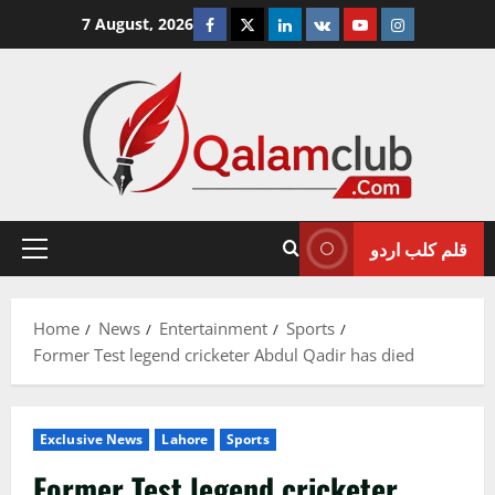
Skip
Facebook
Twitter
Linkedin
VK
Youtube
Instagram
7 August, 2026
to
content
قلم کلب اردو
Primary
Menu
Home
News
Entertainment
Sports
Former Test legend cricketer Abdul Qadir has died
Exclusive News
Lahore
Sports
Former Test legend cricketer