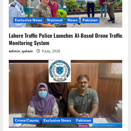
Exclusive News
National
News
Pakistan
Lahore Traffic Police Launches AI-Based Drone Traffic
Monitoring System
admin_qalam
9 July, 2026
Crime/Courts
Exclusive News
Pakistan