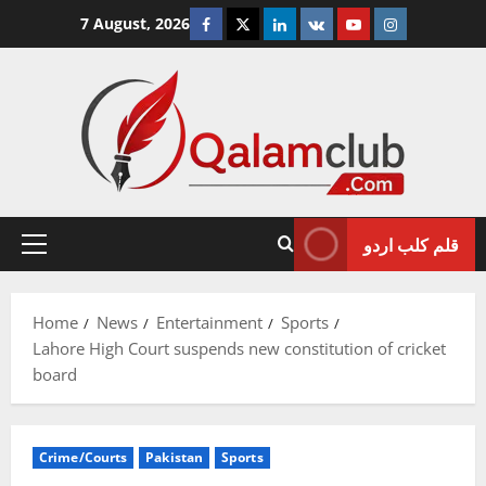
Skip
Facebook
Twitter
Linkedin
VK
Youtube
Instagram
7 August, 2026
to
content
قلم کلب اردو
Primary
Menu
Home
News
Entertainment
Sports
Lahore High Court suspends new constitution of cricket
board
Crime/Courts
Pakistan
Sports