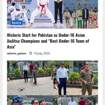
t
i
Sports
o
Historic Start for Pakistan as Under-16 Asian
n
JiuJitsu Champions and “Best Under-16 Team of
Asia”
admin_qalam
14 July, 2026