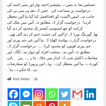
جسٹس شاہد مبین نے پیٹیشنر احمد نواز اور منیر احمد کی
درخواست پر سماعت کی۔ جس کے بعد پی سی بی کی
جانب سے انیس اگست کو نافذالعمل کیا گیا نیا آئین معطل
کردیا۔ درخواست گزار کے مطابق نئے آئین میں ملک کی
کرکٹ کو چھ ایسوسی ایشنز تک محدود کر دی گیا
تھا، گورننگ بورڈ کے اراکین کی حیثیت ختم کر دی گئی تھی۔
درخواست گزار نے پوائنٹ اٹھایا کہ نیا آئین غیر جمہوری اور
جمہوری قوتوں کو محدود کرتا ہے۔درخواست گزار کے
مطابق نئے آئین سے منتخب افراد کو دیوار سے لگانے اور
معاملات ڈکٹیٹر شپ کے انداز میں چلائے جا رہے ہیں۔ ہائی
کورٹ نے نیا آئین معطل کرتے ہوئے اس پربورڈ کو سفارشات
دینے کا حکم دے دیا۔
Post Views:
28