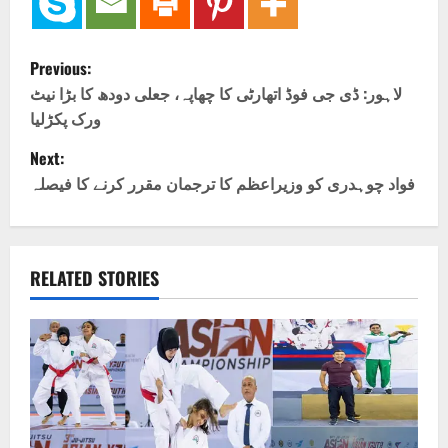
P
Previous:
o
لاہور: ڈی جی فوڈ اتھارٹی کا چھاپہ، جعلی دودھ کا بڑا نیٹ
ورک پکڑلیا
s
Next:
t
فواد چوہدری کو وزیراعظم کا ترجمان مقرر کرنے کا فیصلہ
n
a
RELATED STORIES
v
i
g
a