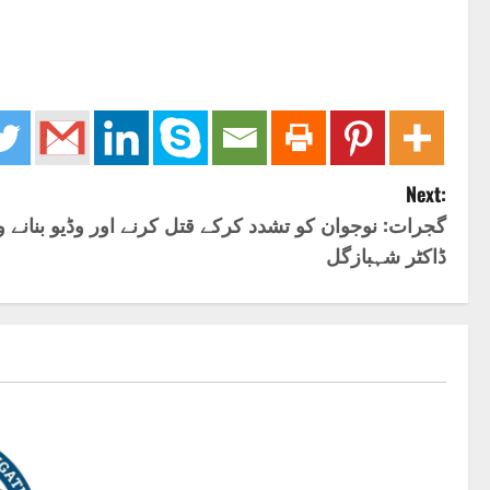
Next:
گجرات: نوجوان کو تشدد کرکے قتل کرنے اور وڈیو بنانے و،
ڈاکٹر شہبازگل