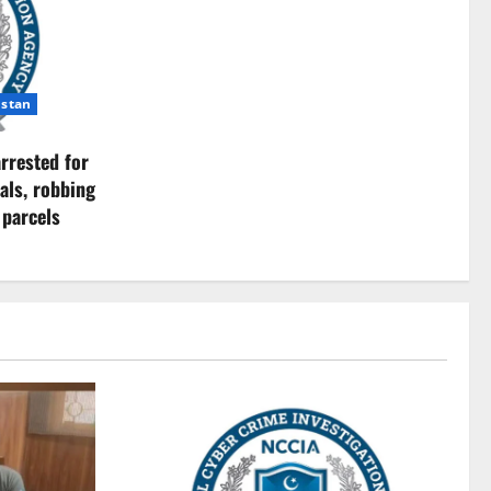
istan
rrested for
als, robbing
 parcels