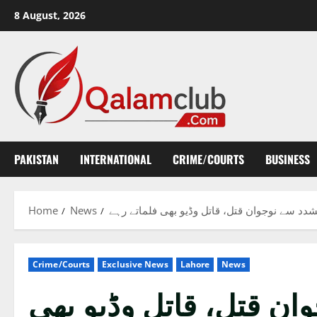
Skip
8 August, 2026
to
content
PAKISTAN
INTERNATIONAL
CRIME/COURTS
BUSINESS
Home
News
دد سے نوجوان قتل، قاتل وڈیو بھی فلماتے رہے
Crime/Courts
Exclusive News
Lahore
News
ن قتل، قاتل وڈیو بھی