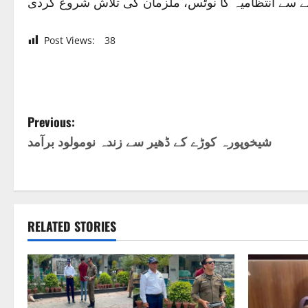
نے سے انتظامیہ کا نوٹس، ملزمان کی تلاش شروع کردی
Post Views:
38
P
Previous:
شیخوپورہ کوڑے کے ڈھیر سے زندہ نومولود برآمد
o
s
t
RELATED STORIES
n
a
v