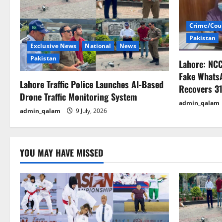
i
Crime/Cou
g
Pakistan
Exclusive News
National
News
a
Pakistan
Lahore: NC
t
Fake Whats
Lahore Traffic Police Launches AI-Based
Recovers 31
i
Drone Traffic Monitoring System
admin_qalam
admin_qalam
9 July, 2026
o
n
YOU MAY HAVE MISSED