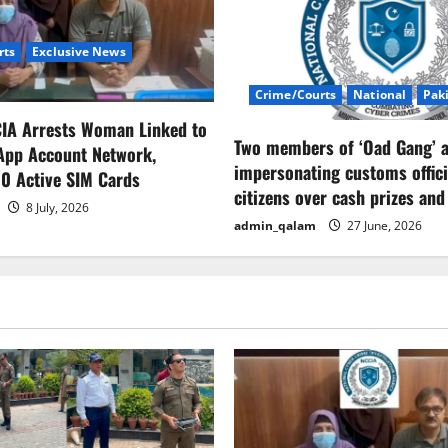
rts
Exclusive News
Crime/Courts
National
Pak
CIA Arrests Woman Linked to
Two members of ‘Oad Gang’ a
App Account Network,
impersonating customs offici
0 Active SIM Cards
citizens over cash prizes and
8 July, 2026
admin_qalam
27 June, 2026