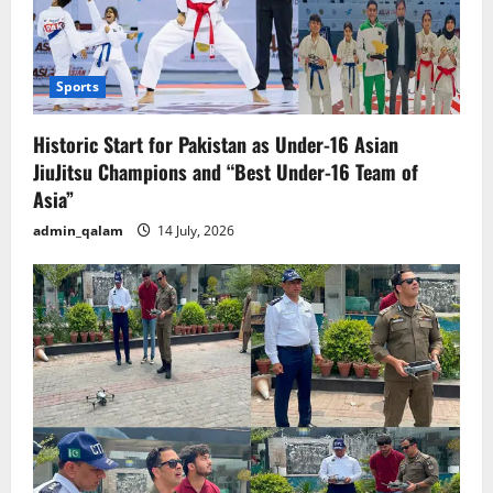
Sports
Historic Start for Pakistan as Under-16 Asian
JiuJitsu Champions and “Best Under-16 Team of
Asia”
admin_qalam
14 July, 2026