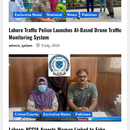
Exclusive News
National
News
Pakistan
Lahore Traffic Police Launches AI-Based Drone Traffic
Monitoring System
admin_qalam
9 July, 2026
Crime/Courts
Exclusive News
Pakistan
Lahore: NCCIA Arrests Woman Linked to Fake