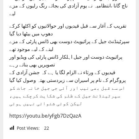
ناچ گانا ،انتظامیہ نے یوم آزادی کی بجائے رنگ رلیوں کے مزے
لیے
تقریب کے آغاز سے قبل قیدیوں اور حوالاتیوں کو اکٹھا کرکے
دھوپ میں بیٹھا دیا گیا
سپرٹینڈنٹ جیل کے پرائیویٹ دوست بھی ڈانس پارٹی کے مزے
لینے کے لیے موجود تھے
پرائیویٹ دوست اور جیل اہلکار ڈانس پارٹی کی ویڈیو اور
تصویریں بھی بناتے رہے
قیدیوں کے ورثاء نے الزام لگا یا ہے کہ جشن آزادی کے
پروگرام کے نام پر اسیران سے زبردستی بھتہ وصول کیا گیا
اس سے قبل بھی نیب اور آئی جی جیل خانہ جات کو
سپرٹینڈنٹ جیل کے ظلم کی شکایت کرچکے ہیں،
لیکن کوئی شنوائی نہیں ہوئی
https://youtu.be/yFgb7DzQazA
Post Views:
22