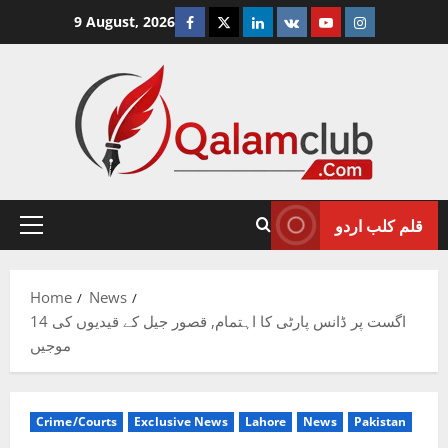
Skip
Facebook
Twitter
Linkedin
VK
Youtube
Instagram
9 August, 2026
to
content
قلم کلب اردو
Primary
Menu
Home
News
14 اگست پر ڈانس پارٹی کا اہتمام, قصور جیل کے قیدیوں کی
موجیں
Crime/Courts
Exclusive News
Lahore
News
Pakistan