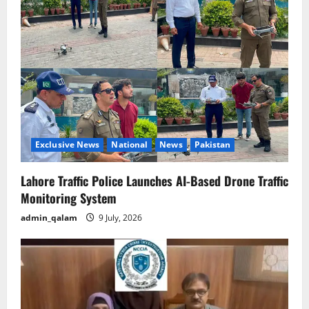
g
a
t
i
o
Exclusive News
National
News
Pakistan
n
Lahore Traffic Police Launches AI-Based Drone Traffic
Monitoring System
admin_qalam
9 July, 2026