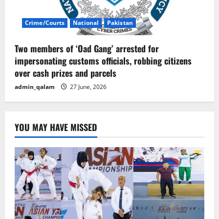
Crime/Courts
National
Pakistan
Two members of ‘Oad Gang’ arrested for
impersonating customs officials, robbing citizens
over cash prizes and parcels
admin_qalam
27 June, 2026
YOU MAY HAVE MISSED