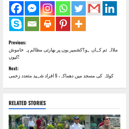
P
Previous:
o
ملالہ تم کہاں ہو؟کشمیر یوں پر بھارتی مظالم پہ خاموش
کیوں!
s
Next:
t
کوئٹہ کی مسجد میں دھماکہ، 5 افراد شہید متعدد زخمی
n
a
RELATED STORIES
v
i