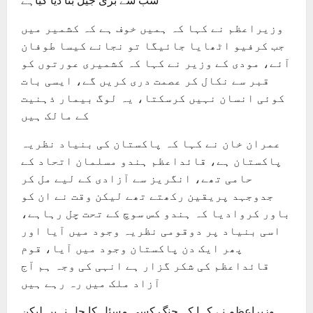
سب سے بڑی جیل بنا دیا گیاہے
وزیراعظم نے کہا کہ ہمیں خوف ہے کہ کشمیر میں
جب کرفیو اٹھایا جائیگا تو نجانے کیسا طوفان
آئے، مودی کے وزیر نے کہا کہ کشمیری عورتوں کو
قبر سے نکال کر عصمت دری کریں گے، ایسی بات
کوئی انسان نہیں کرسکتا، یہ لوگ بیمار ذہنیت
کے مالک ہیں
عمران خان نے کہا کہ پاکستان کی بنیاد نظریہ
پاکستان ہے، قائداعظم ہندو مسلمان اتحاد کے
حامی تھے، انگریز سے آزادی کے لیے مل کر
جدوجہد پریقین رکھتے تھے لیکن وقت نے ان کو
باور کروادیا کہ ہندو کس سوچ کے تحت چل رہاہے،
اسی بنیاد پر دوقومی نظریہ وجود میں آیا اور
پھر ایک دن پاکستان وجود میں آیا، قوم
قائداعظم کی شکر گزار ہے انہی کی وجہ ہم آج
آزاد ملک میں رہ رہے ہیں
وزیراعظم نے کہا کہ جنگ کسی مسئل کا حل نہیں لیکن