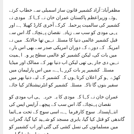
مظفرآباد: آزاد کشمیر قانون ساز اسمبلی سے خطاب کرتے
ہوئے وزیراعظم پاکستان عمران خان نے کہا کہ مودی نے
کشمیر کی سالمیت پرحملہ کرکے آخری کارڈ کھیلا ہے اور
یہی مودی کو سب سے زیادہ نقصان پہنچائے گا، اس سے
قبل کشمیر عالمی دنیا کا مسئلہ نہیں تھا حالانکہ میں نے
امریکہ کے دورے کے دوران امریکی صدر سے بھی اس بارے
میں بات کی، لیکن کشمیر کو عالمی سطح پر وہ اہمیت
نہیں دی جارہی تھی لیکن اب دنیا بھر کے ممالک اور میڈیا
مسئلہ کشمیر پر بات کررہاہے، میں اس پارلیمان میں
کھڑے ہو کر اعلان کرتاہوں کہ کشمیر کے لیے دنیا بھر میں
سفیر بنوں گا تاکہ مسئلہ کشمیر کو انٹرنیشنلائز کیا جائے
عمران خان نے کہا کہ مودی کا یہ حربہ ہی اب مودی کو
نقصان پہنچائے گا، اس سب کے پیچھے آرایس ایس کی
انتہاپسدانہ سوچ کارفرما ہے، اسی سوچ کے تحت مہاتما
گاندھی کو قتل کیا گیا، بابری مسجد کو شہید کیا گیا، گحرات
میں مسلمانوں کی نسل کشی کی گئی اور اب کشمیر کو