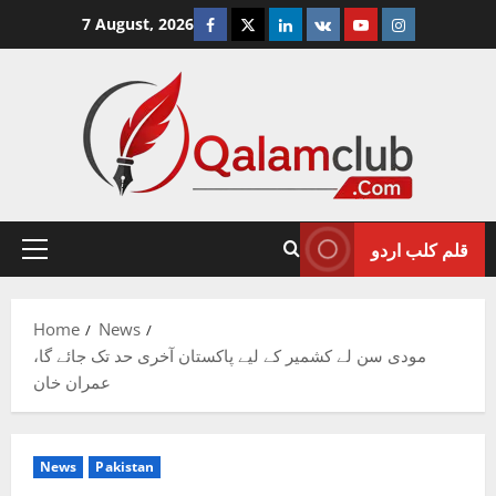
Skip
Facebook
Twitter
Linkedin
VK
Youtube
Instagram
7 August, 2026
to
content
قلم کلب اردو
Primary
Menu
Home
News
مودی سن لے کشمیر کے لیے پاکستان آخری حد تک جائے گا،
عمران خان
News
Pakistan