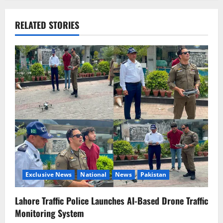
a
v
RELATED STORIES
i
g
a
t
i
o
n
Exclusive News
National
News
Pakistan
Lahore Traffic Police Launches AI-Based Drone Traffic
Monitoring System