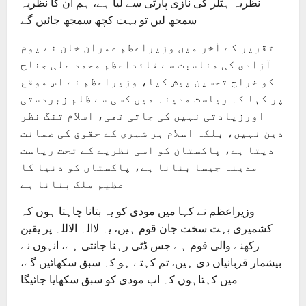
نظریہ ہٹلر کی نازی پارٹی سے لیا ہے، ہم ان کا نظریہ
سمجھ لیں تو بہت کچھ سمجھ جائیں گے
تقریر کے آخر میں وزیراعطم عمران خان نے یوم
آزادی کی مناسبت سے قائداعظم محمد علی جناح
کو خراج تحسین پیش کیا، وزیراعظم نے اس موقع
پر کہا کہ ریاست مدینہ میں کسی سے ظلم زبردستی
اورزیادتی نہیں کی جاتی تھی، اسلام تنگ نظر
دین نہیں، بلکہ اسلام ہر شہری کے حقوق کی ضمانت
دیتا ہے، پاکستان کو اسی نظریے کے تحت ریاست
مدینہ جیسا بنانا ہے، پاکستان کو دنیا کا
عظیم ملک بنانا ہے
وزیراعظم نے کہا میں مودی کو یہ بتانا چاہتا ہوں کہ
کشمیری بہت سخت جان قوم ہیں، یہ لاالہ الاللہ پر یقین
رکھنے والی قوم ہے جس ڈٹی رہنا جانتی ہے، انہوں نے
بیشمار قربانیاں دی ہیں، تم کہتے ہو کہ سبق سکھائیں گے،
میں کہتاہوں کہ اب مودی کو سبق سکھایا جائیگا