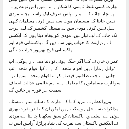
بھارت کسی غلط فہمی کا شکار ہے، ہمیں اس نوبت پر نہ
پہنچایا جائے کہ ہمارے پاس صرف ایک راستہ بچے، مودی
نہیں جانتا کہ مسلمان موت سے نہیں ڈرتا، مسلمان کبھی
پہل نہیں کرتا، مودی سن لے مسئلہ کشمیر کے لیے ہرحد
تک جانے کے لیے تیارہیں، مودی کو پیغام دیتاہوں کہ ایکشن
لے ہم اینٹ کا جواب پتھر سے دیں گے، پاکستانی قوم اور
پاکستانی فوج بھرپور جواب دے گی
عمران خان نے کہا اگر جنگ ہوئی تو دنیا ذمہ دار ہوگی، اب
ٹرائل ہمارا نہیں اقوام متحدہ کا ہے، کیا اقوام متحدہ تب
چلتی ہے جب طاقتور فیصلہ کرے، اقوام متحدہ سن لے یہ
سوا ارب مسلمانوں کا معاملہ ہے، ہم عالمی عدالت انصاف
سمیت ہر فورم پر جائیں گے
وزیراعظم نے مزید کہا کہ بھارت کے ساتھ سارے مسئلے
مذاکرات سے حل ہوسکتے ہیں لیکن ان کے اندر نفرت بھری
ہوئی ہے اسلیے وہ پاکستان کو سبق سکھانا چاہتا ہے،مودی
نے الیکشن پاکستان سے نفرت کی بنیاد پرلڑا، آرایس ایس نے