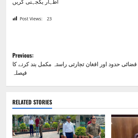
اظہار یکجہتی کریں
Post Views:
23
P
Previous:
فضائی حدود اور افغان تجارتی راستہ مکمل بند کرنے کا
o
فیصلہ
s
t
RELATED STORIES
n
a
v