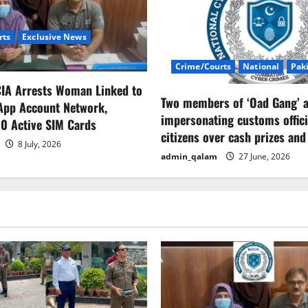
rts
Exclusive News
Crime/Courts
National
Pak
CIA Arrests Woman Linked to
Two members of ‘Oad Gang’ a
App Account Network,
impersonating customs offici
0 Active SIM Cards
citizens over cash prizes and
8 July, 2026
admin_qalam
27 June, 2026