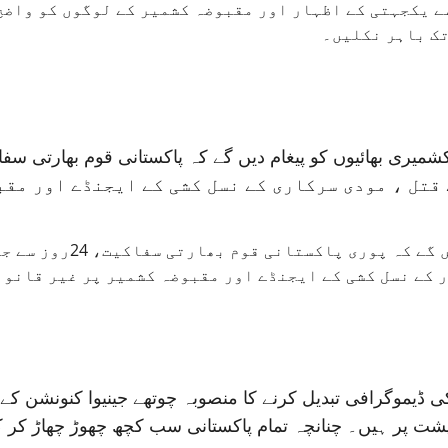
ے یکجہتی کے اظہار اور مقبوضہ کشمیر کے لوگوں کو واض
تل ، مودی سرکاری کے نسل کشی کے ایجنڈے اور مقبو
کل باہر نکل کر ہم کشمیر
 کے نسل کشی کے ایجنڈے اور مقبوضہ کشمیر پر غیر قانونی
 کی ڈیموگرافی تبدیل کرنے کا منصوبہ چوتھے جینیوا کنونشن 
ت پر ہیں۔ چنانچہ تمام پاکستانی سب کچھ چھوڑ چھاڑ کر کل آ