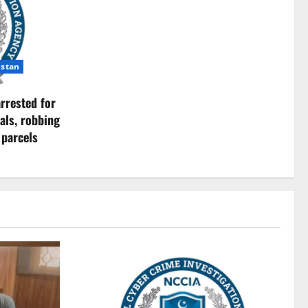
istan
rrested for
als, robbing
 parcels