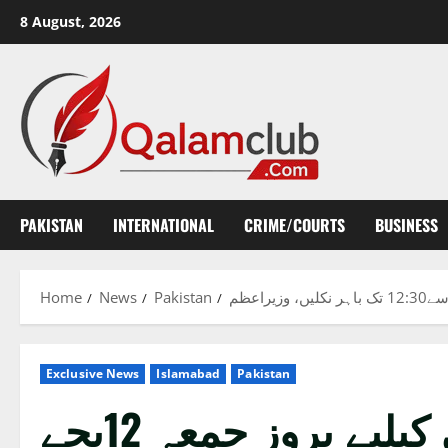
Skip
8 August, 2026
to
content
PAKISTAN
INTERNATIONAL
CRIME/COURTS
BUSINESS
Home
News
Pakistan
Exclusive News
Islamabad
Pakistan
تمام پاکستانی کشمیری عوام سے یکجہتی کیلیے بروز جمعہ 12بجے