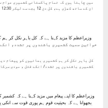
میں چاہتا ہوں کہ تمام پاکستانی کشمیری عوام س
ان کے ساتھ کھڑی ہے، کل دن 12 بجے سے لیکر 12:30 تک باہر نکلیں۔
خواتین سمیت کشمیری باشندوں پر تشدد، انکے ق
کشمیری باشندوں پر تشدد/ انکے قتل ، مودی سرکار
وزیراعظم کا اپنے پیغام میں مزید کہنا ہے کہ کشمیر
بجھوانا ہے کہ بحیثیت قوم ہم پوری قوت سے انکی پش