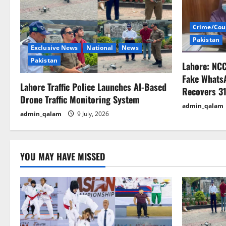
i
Crime/Cou
g
Pakistan
Exclusive News
National
News
a
Pakistan
Lahore: NC
t
Fake Whats
Lahore Traffic Police Launches AI-Based
Recovers 31
i
Drone Traffic Monitoring System
admin_qalam
admin_qalam
9 July, 2026
o
n
YOU MAY HAVE MISSED