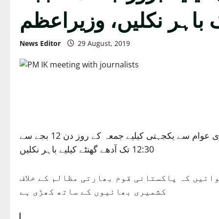
News Editor
29 August, 2019
اسلام آباد: وزیراعظم عمران خان نے کا اپنے ٹویٹر پیغام میں کہنا ہے کہ میں چاہتاہوں کہ تمام پاکستانی کشمیری عوام سے یکجہتی کیلیے جمعہ کے روز دن 12 بجے سے
12:30 تک آدھے گھنٹے کیلیے باہر نکلیں
ائیں کہ پاکستانی قوم بھارتی مظالم کے خلاف
کشمیری بھائیوں کے ساتھ کھڑی ہے