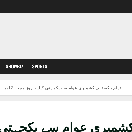
SHOWBIZ
SPORTS
تمام پاکستانی کشمیری عوام سے یکجہتی کیلیے بروز جمعہ 12بجے سے12:30 تک باہر نکلیں، وزیراعظم