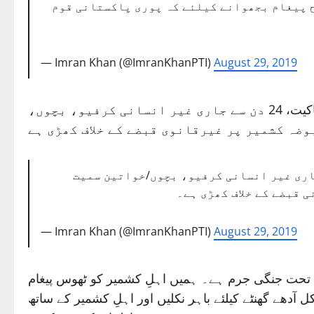
ح پیغام بجھوانے کیلئے کہ پوری پاکستانی قوم
— Imran Khan (@ImranKhanPTI)
August 29, 2019
وزیراعظم کا مزید کہنا ہے کہ کل باہر نکل کر ہم کشمیری بھائیوں کو پیغام دیں گے کہ پاکستانی قوم بھارتی سفاکیت، 24 دن سے جاری غیر انسانی کرفیو، بچوں،
ضہ کشمیر پر غیرقانوی قبضے کے خلاف کھڑی ہے
ی بھائیوں کو پیغام دیں گے کہ پوری پاکستانی قوم بھارتی سفاکیت، 24روز سے جاری غیر انسانی کرفیو، بچوں/خواتین سمیت
 قبضے کے خلاف کھڑی ہے۔
— Imran Khan (@ImranKhanPTI)
August 29, 2019
کے تحت جنگی جرم ہے۔ ہمیں اہلِ کشمیر کو ٹھوس پیغام
دھے گھنٹے کیلئے باہر نکلیں اور اہلِ کشمیر کے ساتھ