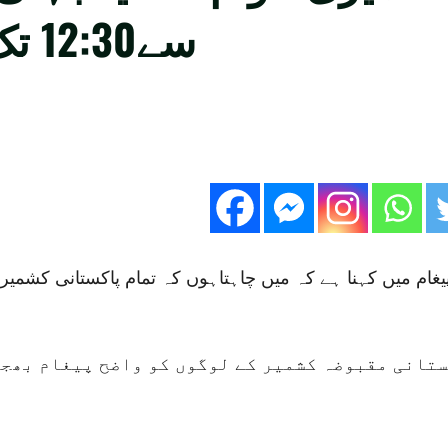
سے12:30 تک باہر نکلیں، وزیراعظم
ستانی مقبوضہ کشمیر کے لوگوں کو واضح پیغام بھجو