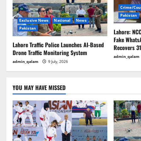
i
Crime/Cou
Pakistan
g
Exclusive News
National
News
Pakistan
Lahore: NC
a
Fake Whats
Lahore Traffic Police Launches AI-Based
t
Recovers 31
Drone Traffic Monitoring System
admin_qalam
i
admin_qalam
9 July, 2026
o
n
YOU MAY HAVE MISSED