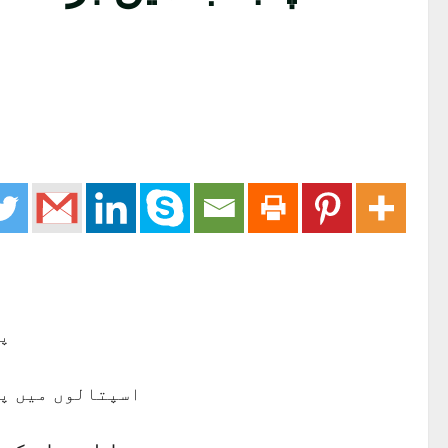
پن
اسپتالوں میں پن