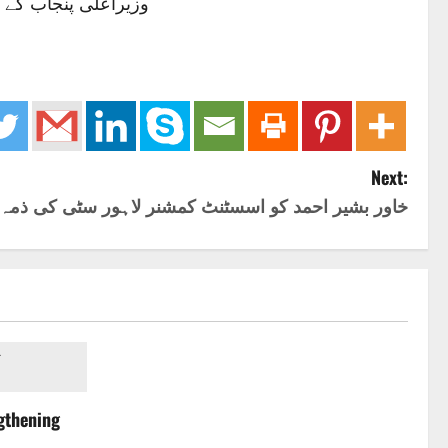
وزیراعلی پنجاب کے 
Next:
خاور بشیر احمد کو اسسٹنٹ کمشنر لاہور سٹی کی ذمہ د
gthening