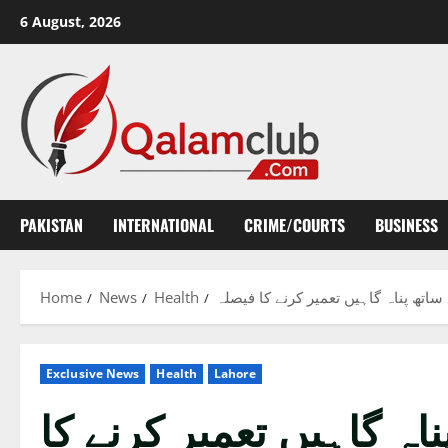
Skip
6 August, 2026
to
content
PAKISTAN
INTERNATIONAL
CRIME/COURTS
BUSINESS
Home
News
Health
اتھ پناہ گاہیں تعمیر کرنے کا فیصلہ
Exclusive News
Health
Lahore
ہ گاہیں تعمیر کرنے کا