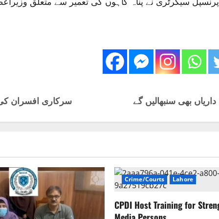
پرنسپل سیکرٹری نے پناہ گاہوں کی تعمیر سے متعلق وزیراع
اریاں بھی سنبھالیں گے
سرکاری افسران کی ا
Crime/Courts
Lahore
CPDI Host Training for Stren
Media Persons