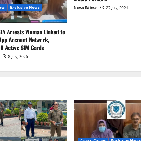
rts
Exclusive News
News Editor
27 July, 2024
CIA Arrests Woman Linked to
App Account Network,
0 Active SIM Cards
8 July, 2026
Crime/Courts
Exclusive News