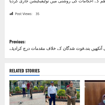
ظم کے احکامات کی روشنی میں نوٹیفیکیشن جاری کردیا
Post Views:
35
P
Previous:
ٓنکھیں بند،فوت شدگان کے خلاف مقدمات درج کرادیئے
o
s
t
RELATED STORIES
n
a
v