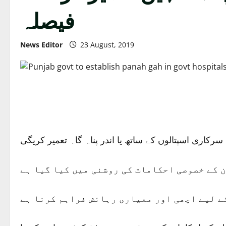
فیصلہ
News Editor
23 August, 2019
کاری اسپتالوں کے ساتھ یا اندر پناہ گاہ تعمیر کریگی
 کے خصوصی احکامات کی روشنی میں کیا گیا ہے
ے لیے اچھی اور معیاری رہائش فراہم کرنا ہے