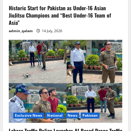
Historic Start for Pakistan as Under-16 Asian
JiuJitsu Champions and “Best Under-16 Team of
Asia”
admin_qalam
14 July, 2026
Exclusive News
National
News
Pakistan
Lahore Traffic Police Launches AI-Based Drone Traffic