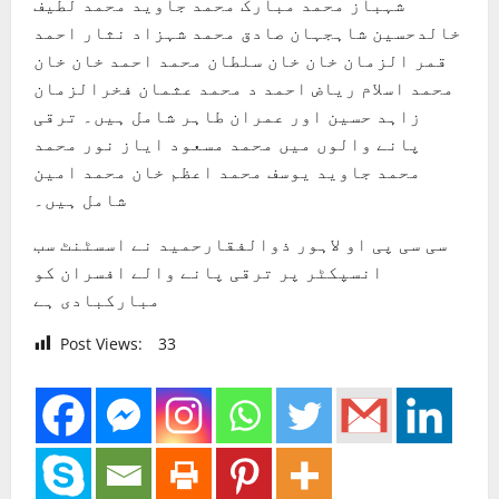
شہباز محمد مبارک محمد جاوید محمد لطیف
خالدحسین شاہجہان صادق محمد شہزاد نثار احمد
قمر الزمان خان خان سلطان محمد احمد خان خان
محمد اسلام ریاض احمد د محمد عثمان فخرالزمان
زاہد حسین اور عمران طاہر شامل ہیں۔ ترقی
پانے والوں میں محمد مسعود ایاز نور محمد
محمد جاوید یوسف محمد اعظم خان محمد امین
شامل ہیں۔
سی سی پی او لاہور ذوالفقارحمید نے اسسٹنٹ سب
انسپکٹر پر ترقی پانے والے افسران کو
مبارکبادی ہے
Post Views:
33