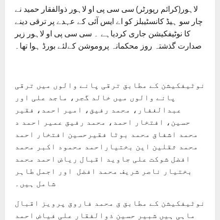
لاہور(کرائم رپورٹر) سی سی پی او لاہور ذوالفقار حمید نے
چار سو ہیڈ کانسٹیبلز کو اے ایس آئی کے عہدے پر ترقی دینے
کا نوٹیفکیشن جاری کردیاہے ۔ سی سی پی او لاہور زیر
صدارت گذشتہ روز محکمانہ پروموشن کےلئے بورڈ ہوا تھا۔
نوٹیفکیشن کے مطابق ترقی پانے والوں میں ترقی
پانے والوں میں خالد گجر، ماجد علی اور
عبدالغفار، محمد رفیق، امیر احمد، فقیر
حسین، افتخار احمد، محمد رفیق عمیر احمد د
محمد اشفاق محمد بوٹا فقیرحسین افتخار احمد
محمد ثقلین این بختیاراحمد محمود اکبر محمد
افضل شوکت علی جاوید اقبال ریاض احمد محمد
بختیار ناصر شریف محمد افضل اور اجمل طاہر
شامل ہیں۔
نوٹیفکیشن کے مطابق ق محمد فاروق پرویز اقبال
ماہی ہیں شبیر حسین ذوالفقار علی فیاض احمد