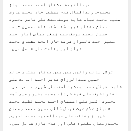
عبدالقیوم مشتاق احمد محمد نواز
محمدجاویداقبال غلام مصطفی خان محمد عارف
سلیم محمد عباس شاہد یوسف صفت علی ناصر محمود
نعمان مختار نوید ظفر ظفر ثاقب حسین تبسم
حسین محمد یوسف سید ضیغم عباس ایازاحمد
صغیراحمد دلنواز فرید خان امجد مشتاق محمد
نواز اور رفاقت علی شامل ہیں۔
ترقی پانے والوں میں میں عدنان مشتاق خالد
حسین عبدالرزاق قدیر احمد امانت علی
شاہداقبال محمد جمشید آصف علی ظہیر عباس ندیم
اختر اشرف علی خرم شہزاد محمد بشیر رفیق آصف
محمود اکبر علی اشتیاق احمد محمد لطیف محمد
شہباز غلام غوث فیصل طالب حسین محمد رمضان
شیراز رفاقت علی عبدالحمید محمد ادریس
محمدرمضان مقصود علی اور غلام باری شامل ہیں۔