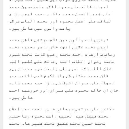
امجد د خالد علی سعید اختر ماجدحسین محمد
اسلم ضمیرالحسن محمد منشاء محمد قیصر رزاق
لیاقت علی افضل محمود اور محمد الیاس ترقی
پانے والوں میں شامل ہیں۔
ترقی پانے والوں میں غلام مرتضی قاضی محمد
ایوب محمد عقیل امجد خان ناصر محمود محمد
ریاض ض ارشاد احمد محمد رفیع قاسم محمد ظہور
محمد رضوان الطاف احمد رفاقت علی کلیم اللہ
خان اللہ دتا امیرعلی زاہد ندیم محمد زبیر
خان محمد مختار شہباز اکرم شمس القمر عمر
اعجاز علی عمران اشرف شہباز احمد محمد شاہد
خان ان خالد محمود علی عمران اور خورشید احمد
شامل ہیں۔
سکندر علی مرتضی سبحانی خبیب احمد عمر اعظم
محمد فیصل عبدالحمید راشدمحمود رضا حسین
محمد حسین محمد شفیق محمد شبیر شاہ محمد