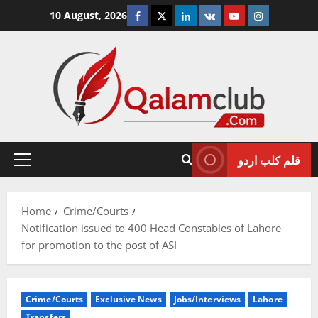
Skip
Facebook
Twitter
Linkedin
VK
Youtube
Instagram
10 August, 2026
to
content
قلم کلب اردو
Primary
Menu
Home
Crime/Courts
Notification issued to 400 Head Constables of Lahore
for promotion to the post of ASI
Crime/Courts
Exclusive News
Jobs/Interviews
Lahore
Transfers