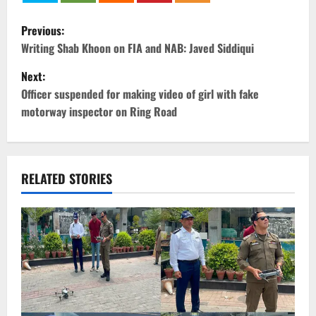
P
Previous:
o
Writing Shab Khoon on FIA and NAB: Javed Siddiqui
Next:
s
Officer suspended for making video of girl with fake
t
motorway inspector on Ring Road
n
a
RELATED STORIES
v
i
g
a