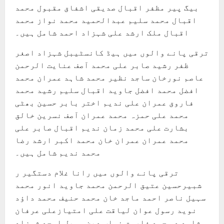
بیگ پیر مظفر اقبال صدیقی اشفاق مقبول محمد
اقبال محمد سلیم عبدالحمید محمد نواز محمد
اقبال ملک ارشد علی شہزاد احمد شامل ہیں۔
ترقی پانے والوں میں ہیڈ کانسٹیبل شہزاد اصغر
ظفر رشید صابر علی محمد آصف عنایت الرحمن
عاصم نورخان ساجد نظیر محمد شاہد عمران محمد
افضل محمد افضل جاوید اقبال سلیم رشید محمد
فاروق عمران علی ندیم اختر بابر حسین بھٹی
محمد علی حمزہ محمد عمران آصف نسرین خالق
بشارت علی محمد زمان ندیم اقبال صابر علی
محمد عمران عمران خان محمد اکبر ارشد رضا
محمد ندیم شامل ہیں۔
ترقی پانے والوں میں رانا غلام دستگیر ر
شبیرحسین عتیق الرحمن محمد جاوید انور محمد
سہیل ناصر احمد ماجد خان محمد حنیف محمد داؤد
نوید رسول عوان لیاقت علی امتیازعلی عرفان
شاہد د محمد فاروق نواب دین سہیل امجد شہزاد