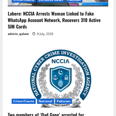
Lahore: NCCIA Arrests Woman Linked to Fake
WhatsApp Account Network, Recovers 310 Active
SIM Cards
admin_qalam
8 July, 2026
Crime/Courts
National
Pakistan
Two members of ‘Oad Gang’ arrested for