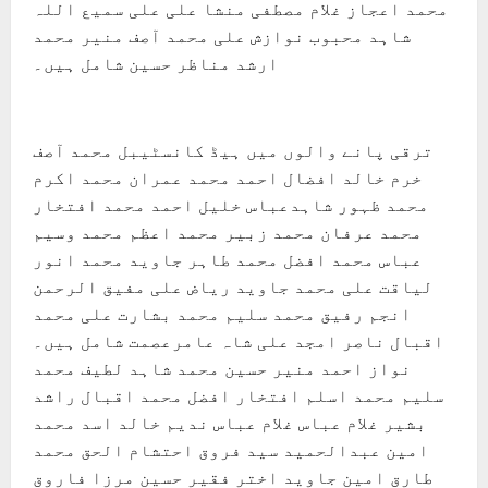
محمد اعجاز غلام مصطفی منشا علی علی سمیع اللہ
شاہد محبوب نوازش علی محمد آصف منیر محمد
ارشد مناظر حسین شامل ہیں۔
ترقی پانے والوں میں ہیڈ کانسٹیبل محمد آصف
خرم خالد افضال احمد محمد عمران محمد اکرم
محمد ظہور شاہدعباس خلیل احمد محمد افتخار
محمد عرفان محمد زبیر محمد اعظم محمد وسیم
عباس محمد افضل محمد طاہر جاوید محمد انور
لیاقت علی محمد جاوید ریاض علی مفیق الرحمن
انجم رفیق محمد سلیم محمد بشارت علی محمد
اقبال ناصر امجد علی شاہ عامرعصمت شامل ہیں۔
نواز احمد منیر حسین محمد شاہد لطیف محمد
سلیم محمد اسلم افتخار افضل محمد اقبال راشد
بشیر غلام عباس غلام عباس ندیم خالد اسد محمد
امین عبدالحمید سید فروق احتشام الحق محمد
طارق امین جاوید اختر فقیر حسین مرزا فاروق