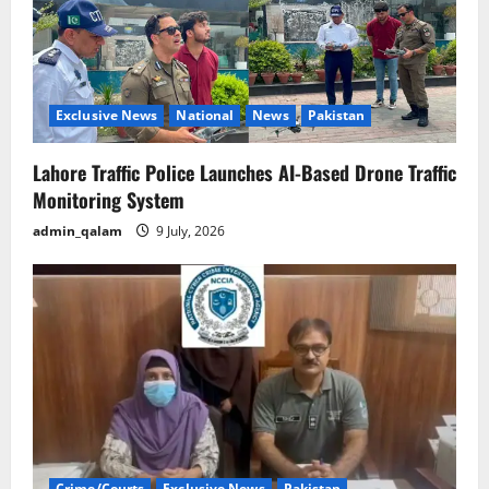
t
i
o
Exclusive News
National
News
Pakistan
n
Lahore Traffic Police Launches AI-Based Drone Traffic
Monitoring System
admin_qalam
9 July, 2026
Crime/Courts
Exclusive News
Pakistan