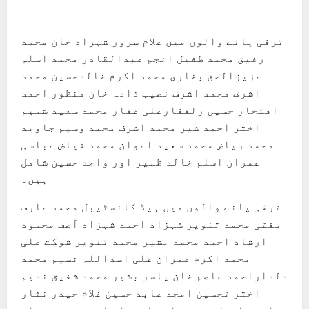
ترقی پانے والوں میں غلام سرور شہزاد خان محمد
رفیق محمد طفیل انجم عبدالقادر محمد اسلم
عزیزالحق بخاری محمد اکرم خالدحسین محمد
اشرف محمد اشرف نصیب ذادہ خان منظور احمد
افتخار حسین زلفقارعلی غفار محمد سعید شمیم
اختر احمد شیر محمد اشرف محمد وسیم جاوید
محمد ریاض محمد سعید اعوان محمد فیاض عباسی
عمران اسلم خالد ظہیر اور واجد حسین شامل
ہیں۔
ترقی پانے والوں میں ہیڈ کانسٹیبل محمد عارف
مفتی محمد تنویر شہزاد احمد شہزاد آصف محمود
ارشاد احمد محمد بشیر محمد تنویر شوکت علی
محمد اکرم عمران علی اسداللہ نسیم محمد
دلداراحمد عاصم خان یاسر بشیر محمد شفیق ندیم
اختر تحسین امجد عابد حسین غلام حیدر نثار