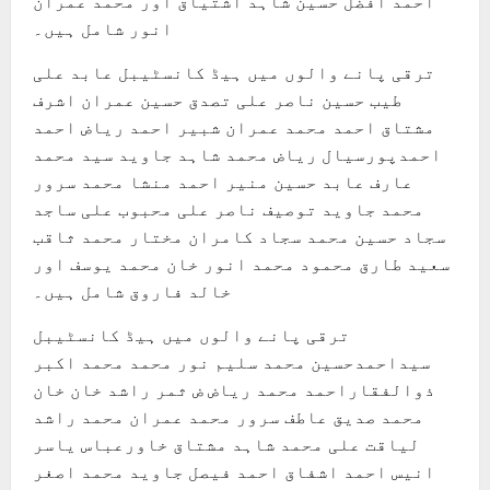
احمد افضل حسین شاہد اشتیاق اور محمد عمران
انور شامل ہیں۔
ترقی پانے والوں میں ہیڈ کانسٹیبل عابد علی
طیب حسین ناصر علی تصدق حسین عمران اشرف
مشتاق احمد محمد عمران شبیر احمد ریاض احمد
احمدپورسیال ریاض محمد شاہد جاوید سید محمد
عارف عابد حسین منیر احمد منشا محمد سرور
محمد جاوید توصیف ناصر علی محبوب علی ساجد
سجاد حسین محمد سجاد کامران مختار محمد ثاقب
سعید طارق محمود محمد انور خان محمد یوسف اور
خالد فاروق شامل ہیں۔
ترقی پانے والوں میں ہیڈ کانسٹیبل
سیداحمدحسین محمد سلیم نور محمد محمد اکبر
ذوالفقاراحمد محمد ریاض ض ثمر راشد خان خان
محمد صدیق عاطف سرور محمد عمران محمد راشد
لیاقت علی محمد شاہد مشتاق خاورعباس یاسر
انیس احمد اشفاق احمد فیصل جاوید محمد اصغر