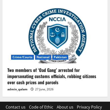
Crime/Courts
National
Pakistan
Two members of ‘Oad Gang’ arrested for
impersonating customs officials, robbing citizens
over cash prizes and parcels
admin_qalam
27 June, 2026
Contact us
Code of Ethic
About us
Privacy Policy