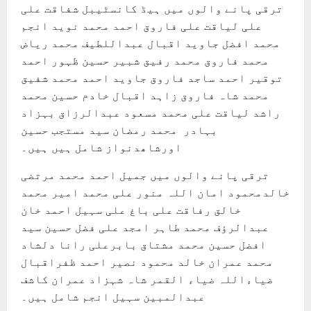
ترقی پانے والوں میں ہیڈ کانسٹیبل شفاقت علی
علی لیاقت علی فاروق احمد محمد نوید انجم
محمد افضل جاوید اقبال عبداللطیف محمد ریاض
محمد فاروق محمد رفیق شبیر حسین ظہور احمد
توقیر احمد ساجد فاروق جاوید احمد محمد شفیق
محمد شاہ فاروق زاہد اقبال خادم حسین محمد
راشد لیاقت علی محمد مسعود عبدالرزاق بہزاد
بہادر محمد رمضان سید مستجب حسین
اورشاھدنواز شامل ہیں ہیں۔
ترقی پانے والوں میں جمیل احمد محمد مرتضی
خالدمحمود امان اللہ منور علی محمد امیر محمد
خالق رفاقت علی باغ علی سہیل احمد خان
عبدالرؤف محمد طاہر امجد علی فضل حسین سید
افضل حسین محمد مشتاق بابرعلی رانا دلشاد
محمد عمران خالد محمود نصیر احمد ظفراقبال
ضیاءاللہ ضیاء القمر شاہ شہزاد عمران کاشف
عبدالمبین سہیل انجم شامل ہیں۔