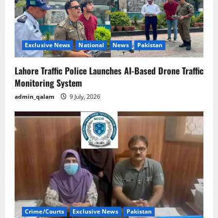
Exclusive News
National
News
Pakistan
Lahore Traffic Police Launches AI-Based Drone Traffic
Monitoring System
admin_qalam
9 July, 2026
Crime/Courts
Exclusive News
Pakistan