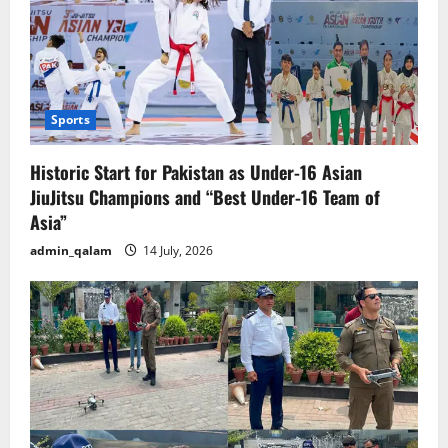
Sports
Historic Start for Pakistan as Under-16 Asian
JiuJitsu Champions and “Best Under-16 Team of
Asia”
admin_qalam
14 July, 2026