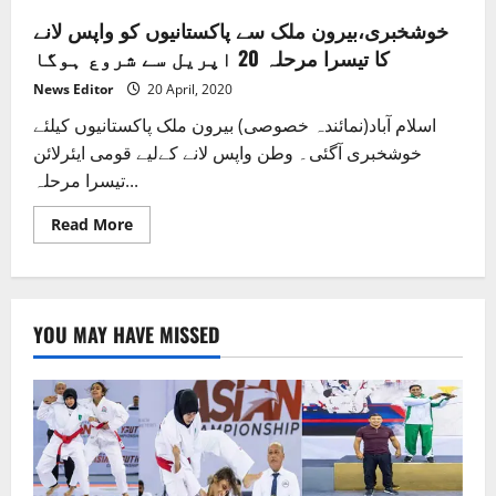
خوشخبری،بیرون ملک سے پاکستانیوں کو واپس لانے
کا تیسرا مرحلہ 20 اپریل سے شروع ہوگا
News Editor
20 April, 2020
اسلام آباد(نمائندہ خصوصی) بیرون ملک پاکستانیوں کیلئے
خوشخبری آگئی۔ وطن واپس لانے کےلیے قومی ایئرلائن
تیسرا مرحلہ...
Read
Read More
more
about
خوشخبری،بیرون
ملک
سے
پاکستانیوں
YOU MAY HAVE MISSED
کو
واپس
لانے
کا
تیسرا
مرحلہ
20
اپریل
سے
شروع
ہوگا