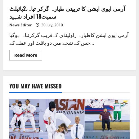
آرمی ایوی ایشن کا تربیتی طیارہ گرکر تباہ،2پائیلٹ
سمیت18 افراد شہید
News Editor
30 July, 2019
آرمی ایوی ایشن کاطیارہ راولپنڈی کےقریب گرکرتباہ ہوگیا
جس کے نتیجے میں دو پائلٹ اور عملے کے...
Read
Read More
more
about
آرمی
ایوی
ایشن
کا
YOU MAY HAVE MISSED
تربیتی
طیارہ
گرکر
تباہ،2پائیلٹ
سمیت18
افراد
شہید