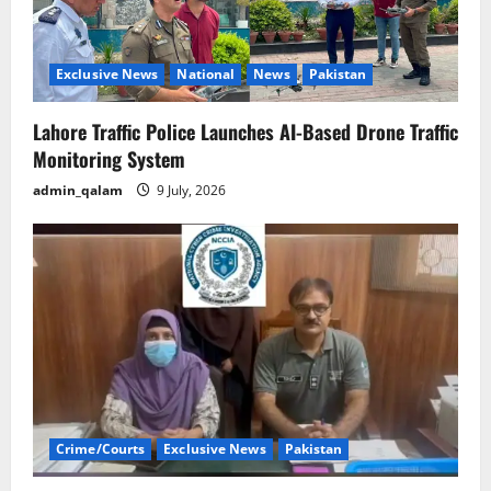
Exclusive News
National
News
Pakistan
Lahore Traffic Police Launches AI-Based Drone Traffic
Monitoring System
admin_qalam
9 July, 2026
Crime/Courts
Exclusive News
Pakistan