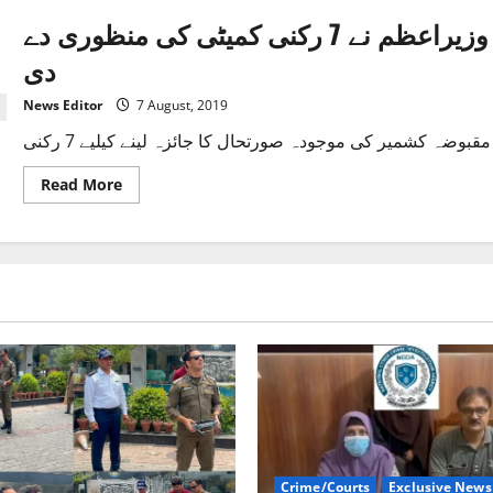
مقبوضہ کشمیر کی صورتحال سے متعلق وزیراعظم نے 7 رکنی کمیٹی کی منظوری دے
دی
News Editor
7 August, 2019
Read
Read More
more
about
مقبوضہ
کشمیر
کی
صورتحال
سے
متعلق
وزیراعظم
نے
7
رکنی
کمیٹی
کی
منظوری
دے
دی
Crime/Courts
Exclusive News