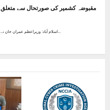
اسلام آباد: وزیراعظم عمران خان نے مقبوضہ کشمیر کی موجودہ صورتحال کا جائزہ لینے کیلیے 7 رکنی...